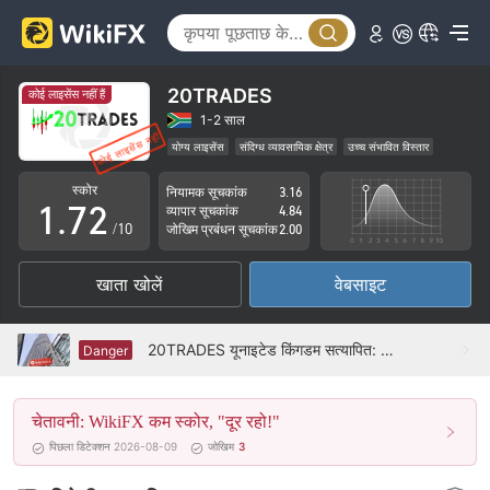
2
3
4
20TRADES
कोई लाइसेंस नहीं हैं
5
0
1-2 साल
योग्य लाइसेंस
संदिग्ध व्यावसायिक क्षेत्र
उच्च संभावित विस्तार
0
6
1
स्कोर
नियामक सूचकांक
3.16
1
.
7
2
व्यापार सूचकांक
4.84
/10
जोखिम प्रबंधन सूचकांक
2.00
2
8
3
खाता खोलें
वेबसाइट
3
9
4
4
5
20TRADES यूनाइटेड किंगडम सत्यापित: कोई भौतिक उपस्थिति नहीं मिली
Danger
5
6
चेतावनी: WikiFX कम स्कोर, "दूर रहो!"
6
7
पिछला डिटेक्शन 2026-08-09
जोखिम
3
7
8