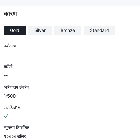
--
कारण
Gold
Silver
Bronze
Standard
पर्यावरण
--
करेंसी
--
अधिकतम लेवरेज
1:500
सपोर्टेडEA
न्यूनतम डिपॉजिट
२०००० डॉलर