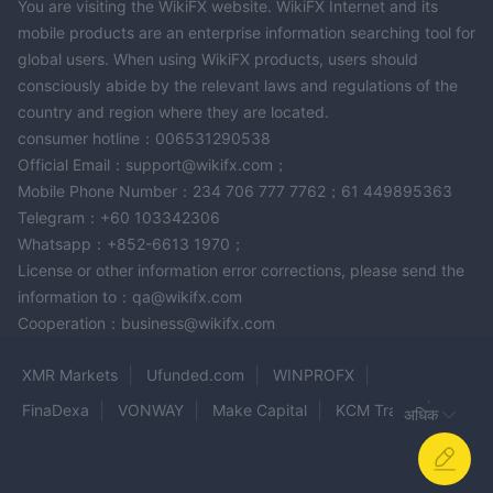
You are visiting the WikiFX website. WikiFX Internet and its
mobile products are an enterprise information searching tool for
global users. When using WikiFX products, users should
consciously abide by the relevant laws and regulations of the
country and region where they are located.
consumer hotline：006531290538
Official Email：support@wikifx.com；
Mobile Phone Number：234 706 777 7762；61 449895363
Telegram：+60 103342306
Whatsapp：+852-6613 1970；
License or other information error corrections, please send the
information to：qa@wikifx.com
Cooperation：business@wikifx.com
XMR Markets
Ufunded.com
WINPROFX
FinaDexa
VONWAY
Make Capital
KCM Trade
अधिक
TRADONA MARKETS
SupremeFX
DXtrade
North Star DMCC
algobi
AMEGA
FX Connect