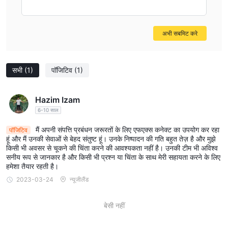
knowledgeable staff, I don’t consider one testimonial
sufficient to mitigate the fundamental risks I see due to
अभी सबमिट करे
lack of external oversight. Overall, while FX Connect offers
an appealing range of services and a demo account for
testing, the combination of unregulated status and
सभी
(1)
पॉजिटिव
(1)
unverified platform or support standards means I would
exercise significant caution. My advice is always to
thoroughly test any broker’s reliability before exposure to
Hazim Izam
live funds, especially in the absence of regulatory
6-10 साल
protection.
मैं अपनी संपत्ति प्रबंधन जरूरतों के लिए एफएक्स कनेक्ट का उपयोग कर रहा
पॉजिटिव
हूं और मैं उनकी सेवाओं से बेहद संतुष्ट हूं। उनके निष्पादन की गति बहुत तेज़ है और मुझे
किसी भी अवसर से चूकने की चिंता करने की आवश्यकता नहीं है। उनकी टीम भी अविश्व
सनीय रूप से जानकार है और किसी भी प्रश्न या चिंता के साथ मेरी सहायता करने के लिए
हमेशा तैयार रहती है।
2023-03-24
न्यूजीलैंड
बेसी नहीं