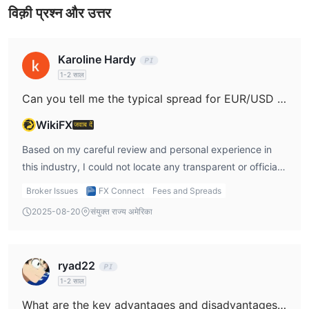
विक़ी प्रश्न और उत्तर
Karoline Hardy
1-2 साल
Can you tell me the typical spread for EUR/USD when using a standard account on FX Connect?
WikiFX
जवाब दें
Based on my careful review and personal experience in
this industry, I could not locate any transparent or official
data regarding the typical spread for EUR/USD with a
Broker Issues
FX Connect
Fees and Spreads
standard account on FX Connect. For me, this immediately
2025-08-20
संयुक्त राज्य अमेरिका
raises some caution: reputable brokers usually make this
information freely available, as spread transparency is
critical for managing trading costs and making informed
ryad22
decisions. What stands out to me is that FX Connect
1-2 साल
currently operates without any valid regulatory oversight.
What are the key advantages and disadvantages of using FX Connect for trading?
This lack of regulation means there is no trustworthy third