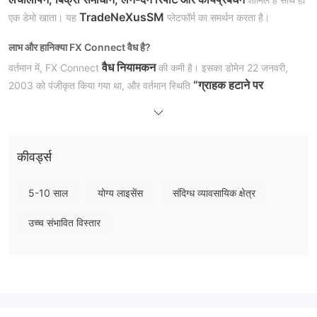
TradeNeXusSM
एक डेमो खाता। यह
प्लेटफॉर्म का समर्थन करता है।
लाभ और हानि
क्या FX Connect वैध है?
वैध नियामकन
वर्तमान में, FX Connect
की कमी है। इसका डोमेन 22 जनवरी,
“ग्राहक हटाने पर
2003 को पंजीकृत किया गया था, और वर्तमान स्थिति
प्रतिबंधित, ग्राहक स्थानांतरण पर प्रतिबंधित, ग्राहक अपडेट पर
प्रतिबंधित”
है। यदि आप इस दलाल का चयन करते हैं तो अपने निधि की सुरक्षा पर
उच्च ध्यान दें।
कीवर्ड्स
FX Connect सेवाएं
FX Connect निष्पादन लचीलापन, बिक्री समाधान, लेन-देन रिपोर्ट और कार्यप्रबंधन
5-10 साल
योग्य लाइसेंस
संदिग्ध व्यावसायिक क्षेत्र
जैसी वित्तीय सेवाएं के साथ ग्राहकों को प्रदान करता है।
उच्च संभावित विस्तार
व्यापार प्लेटफॉर्म