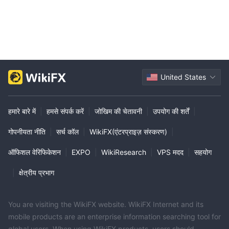
United States
हमारे बारे में
|
हमसे संपर्क करें
|
जोखिम की चेतावनी
|
उपयोग की शर्तें
|
गोपनीयता नीति
|
सर्च कॉल
|
WikiFX(एंटरप्राइज़ संस्करण)
|
ऑफिशल वेरिफिकेशन
|
EXPO
|
WikiResearch
|
VPS मदद
|
सहयोग
|
क्षेत्रीय प्रभाग
You are visiting the WikiFX website. WikiFX Internet and its
mobile products are an enterprise information searching tool for
global users. When using WikiFX products, users should