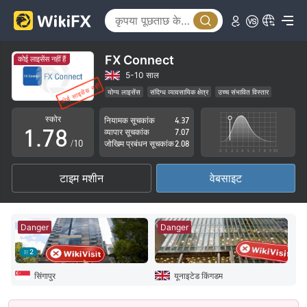
2
3
3
4
4
5
FX Connect
कोई लाइसेंस नहीं हैं
5
6
5-10 साल
योग्य लाइसेंस
संदिग्ध व्यावसायिक क्षेत्र
उच्च संभावित विस्तार
0
6
7
स्कोर
नियामक सूचकांक
4.37
1
.
7
8
व्यापार सूचकांक
7.07
/10
जोखिम प्रबंधन सूचकांक
2.08
2
8
9
टाइम मशीन
वेबसाइट
3
9
4
Danger
Danger
5
2
6
सिंगापुर
यूनाइटेड किंगडम
7