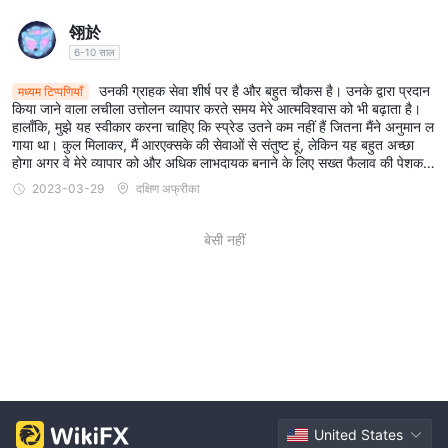
翎於
जमा और निकासी
6-10 साल
RXK जमा के लिए विभिन्न सुविधाएं प्रदान करता है, जिनमें वीजा, मास्टरकार्ड, और वीजा
क्रेडिट और डेबिट कार्ड
उनकी ग्राहक सेवा शीर्ष पर है और बहुत चौकस है। उनके द्वारा प्रदान
इलेक्ट्रॉन जैसे प्रमुख
शामिल हैं। इसके अलावा,
मध्यम टिप्पणियाँ
किया जाने वाला लचीला उत्तोलन व्यापार करते समय मेरे आत्मविश्वास को भी बढ़ाता है।
बैंक ट्रांसफर
उपयोगकर्ता
का चयन कर सकते हैं या कई अन्य जमा विकल्पों में से चुन
हालाँकि, मुझे यह स्वीकार करना चाहिए कि स्प्रेड उतने कम नहीं हैं जितना मैंने अनुमान ल
सकते हैं।
गाया था। कुल मिलाकर, मैं आरएक्सके की सेवाओं से संतुष्ट हूं, लेकिन यह बहुत अच्छा
होगा अगर वे मेरे व्यापार को और अधिक लाभदायक बनाने के लिए सख्त फैलाव की पेशकश
निकासी के लिए, RXK क्रेडिट या डेबिट कार्ड प्रोसेसिंग लागत को कवर करने के लिए
कर सकें।
2023-03-29
दक्षिण अफ्रीका
एक फ्लैट 5% शुल्क लगाता है। हालांकि, बैंक ट्रांसफर के माध्यम से निकासी के लिए
कोई खर्च या कमीशन नहीं होता है। यह महत्वपूर्ण है कि RXK के साथ ट्रेडिंग करते
बेसी नहीं
समय, स्वॉप और निष्क्रिय शुल्क जैसे अतिरिक्त शुल्क आपके खाते पर लागू हो सकते हैं।
ट्रेडिंग प्लेटफॉर्म
RXK प्लेटफॉर्म विदेशी मुद्रा, क्रिप्टोकरेंसी, और विभिन्न सीएफडी में ट्रेडिंग का समर्थन
करता है। यह विंडोज पीसी और मैक के संगत मोबाइल और डेस्कटॉप प्लेटफॉर्म के माध्यम
से पहुंच प्रदान करता है।
शैक्षिक संसाधन
शानदार वन-ऑन-वन
RXK के शैक्षिक संसाधन डीलक्स खाता धारकों के लिए
United States