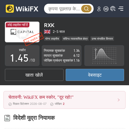
0
0
1
1
2
RXK
कोई लाइसेंस नहीं हैं
2
3
2-5 साल
योग्य लाइसेंस
संदिग्ध व्यावसायिक क्षेत्र
उच्च संभावित विस्तार
0
3
4
स्कोर
नियामक सूचकांक
1.34
1
.
4
5
व्यापार सूचकांक
6.12
/10
जोखिम प्रबंधन सूचकांक
1.16
2
5
6
खाता खोलें
वेबसाइट
3
6
7
4
7
8
चेतावनी: WikiFX कम स्कोर, "दूर रहो!"
5
8
9
पिछला डिटेक्शन 2026-08-07
जोखिम
2
6
9
विदेशी मुद्रा नियामक
7