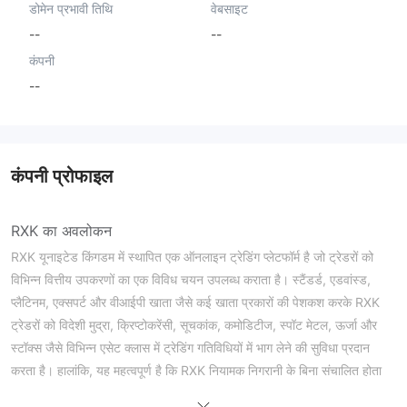
डोमेन प्रभावी तिथि
वेबसाइट
--
--
कंपनी
--
कंपनी प्रोफाइल
RXK का अवलोकन
RXK यूनाइटेड किंगडम में स्थापित एक ऑनलाइन ट्रेडिंग प्लेटफॉर्म है जो ट्रेडरों को
विभिन्न वित्तीय उपकरणों का एक विविध चयन उपलब्ध कराता है। स्टैंडर्ड, एडवांस्ड,
प्लैटिनम, एक्सपर्ट और वीआईपी खाता जैसे कई खाता प्रकारों की पेशकश करके RXK
ट्रेडरों को विदेशी मुद्रा, क्रिप्टोकरेंसी, सूचकांक, कमोडिटीज, स्पॉट मेटल, ऊर्जा और
स्टॉक्स जैसे विभिन्न एसेट क्लास में ट्रेडिंग गतिविधियों में भाग लेने की सुविधा प्रदान
करता है। हालांकि, यह महत्वपूर्ण है कि RXK नियामक निगरानी के बिना संचालित होता
है, जिससे अनियंत्रित प्लेटफॉर्म पर ट्रेडिंग के संबंध में संभावित जोखिमों की वजह से