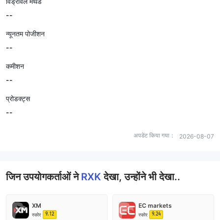
विड्रॉवल मेथड
--
न्यूनतम पोजीशन
--
कमीशन
--
प्रोडक्ट्स
--
अपडेट किया गया：
2026-08-07
जिन उपयोगकर्ताओं ने
RXK
देखा, उन्होंने भी देखा..
XM
EC markets
9.12
9.24
स्कोर
स्कोर