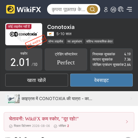
Conotoxia
कोई लाइसेंस नहीं हैं
0
5-10 साल
योग्य लाइसेंस
स्व अनुसंधान
संदिग्ध व्यावसायिक क्षेत्र
1
0
साइप्रस मार्केट मेकिंग (एमएम) वापस लिया गया
उच्च संभावित विस्तार
स्कोर
ट्रेडिंग सॉफ्टवेयर
नियामक सूचकांक
4.19
2
.
0
1
व्यापार सूचकांक
7.36
Perfect
/10
जोखिम प्रबंधन सूचकांक
2.64
3
1
2
खाता खोलें
वेबसाइट
4
2
3
5
3
4
काइप्रस में CONOTOXIA की यात्रा - कार्यालय मिला
6
4
5
चेतावनी: WikiFX कम स्कोर, "दूर रहो!"
7
5
6
पिछला डिटेक्शन 2026-08-06
जोखिम
2
8
6
7