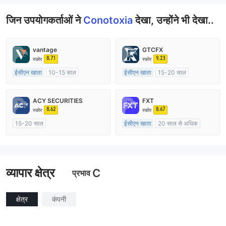
जिन उपयोगकर्ताओं ने
Conotoxia
देखा, उन्होंने भी देखा..
vantage
GTCFX
8.71
9.23
स्कोर
स्कोर
ईसीएन खाता
10-15 साल
ईसीएन खाता
15-20 साल
ऑस्ट्रेलिया विनियमन
यूनाइटेड किंगडम विनियमन
मार्केट मेकिंग (एमएम)
मार्केट मेकिंग (एमएम)
ACY SECURITIES
FXT
मुख्य-लेबल MT4
मुख्य-लेबल MT4
8.62
8.67
स्कोर
स्कोर
15-20 साल
ईसीएन खाता
20 साल से अधिक
ऑस्ट्रेलिया विनियमन
ऑस्ट्रेलिया विनियमन
मार्केट मेकिंग (एमएम)
मार्केट मेकिंग (एमएम)
मुख्य-लेबल MT4
मुख्य-लेबल MT4
व्यापार क्षेत्र
C
प्रभाव
क्षेत्र
कंपनी