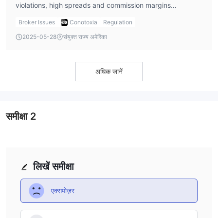
violations, high spreads and commission margins
(~40 USD per million traded, or spreads up to ~5–10 pips),
Broker Issues
Conotoxia
Regulation
limited transparency on fees, and extremely poor user
2025-05-28
संयुक्त राज्य अमेरिका
feedback about withdrawal processing and customer
service responsiveness
अधिक जानें
समीक्षा
2
लिखें समीक्षा
एक्सपोज़र