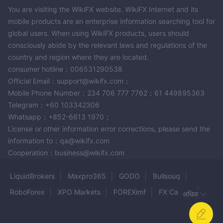
You are visiting the WikiFX website. WikiFX Internet and its
mobile products are an enterprise information searching tool for
global users. When using WikiFX products, users should
consciously abide by the relevant laws and regulations of the
country and region where they are located.
consumer hotline：006531290538
Official Email：support@wikifx.com；
Mobile Phone Number：234 706 777 7762；61 449895363
Telegram：+60 103342306
Whatsapp：+852-6613 1970；
License or other information error corrections, please send the
information to：qa@wikifx.com
Cooperation：business@wikifx.com
LiquidBrokers
Maxpro365
GODO
Bullsouq
RoboForex
XPO Markets
FOREXimf
FX Capital
अधिक
ORSFX
ATAS
Webull
MIA
Theo