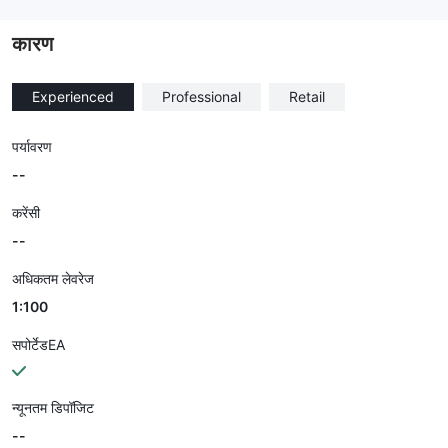
--
कारण
Experienced
Professional
Retail
पर्यावरण
--
करेंसी
--
अधिकतम लेवरेज
1:100
सपोर्टेडEA
न्यूनतम डिपॉजिट
--