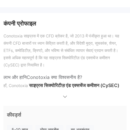
कंपनी प्रोफाइल
Conotoxia साइप्रस में एक CFD ब्रोकर है, जो 2013 में पंजीकृत हुआ था। यह
कंपनी CFD बाजारों पर ध्यान केंद्रित करती है, और विदेशी मुद्रा, सूचकांक, शेयर,
ETFs, कमोडिटीज़, क्रिप्टो, और भविष्य से संबंधित व्यापार सेवाएं प्रदान करती है।
इससे अधिक महत्वपूर्ण है कि यह साइप्रस सिक्योरिटीज़ एंड एक्सचेंज कमीशन
(CySEC) द्वारा नियामित है।
लाभ और हानि
Conotoxia क्या विश्वसनीय है?
साइप्रस सिक्योरिटीज़ एंड एक्सचेंज कमीशन (CySEC)
हाँ, Conotoxia
द्वारा नियामित है। यह नियामक निगरानी सुनिश्चित करती है कि Conotoxia CySEC
द्वारा स्थापित कठोर वित्तीय मानकों और अभ्यासों के अनुसार कार्य करता है।
WikiFX क्षेत्र सर्वेक्षण
कीवर्ड्स
WikiFX क्षेत्र सर्वेक्षण टीम ने साइप्रस में Conotoxia's नियामक पते का दौरा किया,
और हमने कंपनी के भौतिक कार्यालय को खोजा।
5-10 साल
योग्य लाइसेंस
स्व अनुसंधान