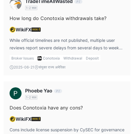
TradeTimeAllWasted
offering investment services until corrections are made
1-2 साल
How long do Conotoxia withdrawals take?
WikiFX
जवाब दें
While official timelines are not published, multiple user
reviews report severe delays from several days to weeks,
with some funds reportedly unreturned at all. Trustpilot
Broker Issues
Conotoxia
Withdrawal
Deposit
feedback includes “transfer … still not processed as of 9th
2025-06-21
संयुक्त राज्य अमेरिका
October” and stories of missing money since months ago
Phoebe Yao
1-2 साल
Does Conotoxia have any cons?
WikiFX
जवाब दें
Cons include license suspension by CySEC for governance