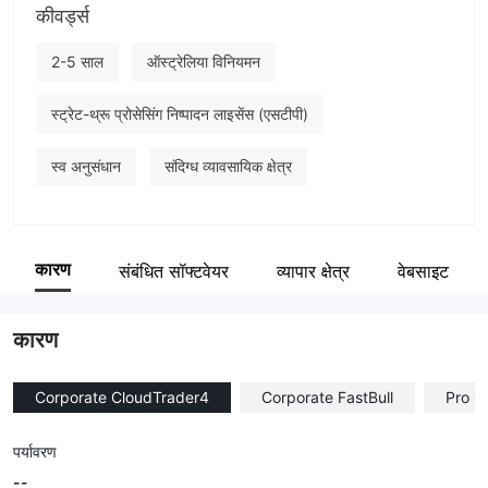
कीवर्ड्स
BeeMarkets
कंपनी का कर्मचारी
2-5 साल
ऑस्ट्रेलिया विनियमन
--
स्ट्रेट-थ्रू प्रोसेसिंग निष्पादन लाइसेंस (एसटीपी)
स्व अनुसंधान
संदिग्ध व्यावसायिक क्षेत्र
कारण
संबंधित सॉफ्टवेयर
व्यापार क्षेत्र
वेबसाइट
कारण
Corporate CloudTrader4
Corporate FastBull
Pro C
पर्यावरण
--