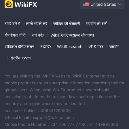
United States
हमारे बारे में
|
हमसे संपर्क करें
|
जोखिम की चेतावनी
|
उपयोग की शर्तें
|
गोपनीयता नीति
|
सर्च कॉल
|
WikiFX(एंटरप्राइज़ संस्करण)
|
ऑफिशल वेरिफिकेशन
|
EXPO
|
WikiResearch
|
VPS मदद
|
सहयोग
|
क्षेत्रीय प्रभाग
You are visiting the WikiFX website. WikiFX Internet and its
mobile products are an enterprise information searching tool for
global users. When using WikiFX products, users should
consciously abide by the relevant laws and regulations of the
country and region where they are located.
consumer hotline：006531290538
Official Email：support@wikifx.com；
Mobile Phone Number：234 706 777 7762；61 449895363