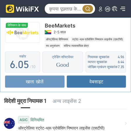
1
0
2
1
BeeMarkets
3
2
विनियमन के साथ
2-5 साल
4
3
ऑस्ट्रेलिया विनियमन
स्ट्रेट-थ्रू प्रोसेसिंग निष्पादन लाइसेंस (एसटीपी)
स्व अनुसंधान
संदिग्ध व्यावसायिक क्षेत्र
5
4
स्कोर
ट्रेडिंग सॉफ्टवेयर
नियामक सूचकांक
4.96
6
.
0
5
व्यापार सूचकांक
6.44
Good
/10
जोखिम प्रबंधन सूचकांक
7.35
7
1
6
खाता खोलें
वेबसाइट
8
2
7
9
3
8
विदेशी मुद्रा नियामक 1
अन्य लाइसेंस 2
4
9
5
विनियमित
ASIC
ऑस्ट्रेलिया स्ट्रेट-थ्रू प्रोसेसिंग निष्पादन लाइसेंस (एसटीपी)