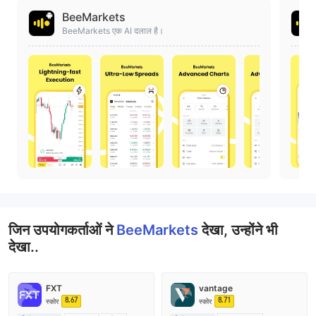
BeeMarkets
BeeMarkets एक AI दलाल है।
जिन उपयोगकर्ताओं ने
BeeMarkets
देखा, उन्होंने भी
देखा..
FXT
vantage
8.67
8.71
स्कोर
स्कोर