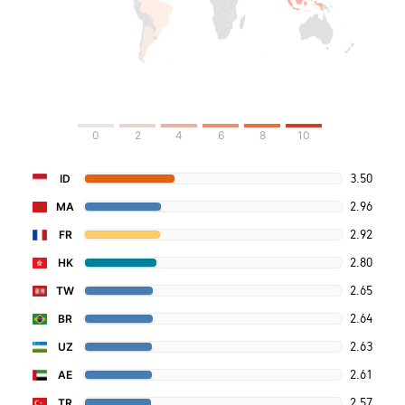
0
2
4
6
8
10
3.50
ID
2.96
MA
2.92
FR
2.80
HK
2.65
TW
2.64
BR
2.63
UZ
2.61
AE
2.57
TR