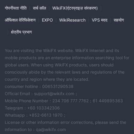
गोपनीयता नीति
|
सर्च कॉल
|
WikiFX(एंटरप्राइज़ संस्करण)
|
ऑफिशल वेरिफिकेशन
|
EXPO
|
WikiResearch
|
VPS मदद
|
सहयोग
|
क्षेत्रीय प्रभाग
You are visiting the WikiFX website. WikiFX Internet and its
mobile products are an enterprise information searching tool for
global users. When using WikiFX products, users should
consciously abide by the relevant laws and regulations of the
country and region where they are located.
consumer hotline：006531290538
Official Email：support@wikifx.com；
Mobile Phone Number：234 706 777 7762；61 449895363
Telegram：+60 103342306
Whatsapp：+852-6613 1970；
License or other information error corrections, please send the
information to：qa@wikifx.com