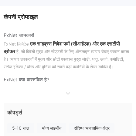
कंपनी प्रोफाइल
FxNet जानकारी
एक साइप्रस निवेश फर्म (सीआईएफ) और एक एसटीपी
FxNet लिमिटेड
ब्रोकर
है, जो विदेशी मुद्रा और सीएफडी के लिए ऑनलाइन व्यापार सेवाएं प्रदान करता
है। व्यापार उपकरणों में मुख्य और छोटी एफएक्स मुद्रा जोड़ी, धातु, ऊर्जा, कमोडिटी,
स्टॉक इंडेक्स / बॉन्ड और दुनिया की सबसे बड़ी कंपनियों के शेयर शामिल हैं।
FxNet क्या वास्तविक है?
नियामित नहीं है
FxNet
, हालांकि यह दावा करता है कि यह साइप्रस सिक्योरिटीज़ एंड
एक्सचेंज कमीशन (सीएसईसी) द्वारा अधिकृत और नियामित है, लाइसेंस संख्या 182/12
के तहत। इसी तरह के संदिग्ध क्लोनिंग स्थितियाँ भी फेडरल फाइनेंशियल सुपरवाइजनी
अथॉरिटी (बाफिन), फाइनेंशियल कंडक्ट अथॉरिटी (एफसीए) और आथॉरिटे दे मार्शे
कीवर्ड्स
फिनांसियर (एएमएफ) की निगरानी के तहत होती हैं। हालांकि, एक अनियामित ब्रोकर एक
नियामित ब्रोकर की तरह सुरक्षित नहीं होता है।
5-10 साल
योग्य लाइसेंस
संदिग्ध व्यावसायिक क्षेत्र