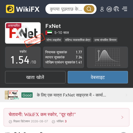
0
1
0
2
1
FxNet
असत्यापित
3
2
5-10 साल
योग्य लाइसेंस
संदिग्ध व्यावसायिक क्षेत्र
उच्च संभावित विस्तार
0
4
3
स्कोर
नियामक सूचकांक
1.77
1
.
5
4
व्यापार सूचकांक
7.34
/10
जोखिम प्रबंधन सूचकांक
1.41
2
6
5
खाता खोलें
वेबसाइट
3
7
6
4
8
7
के लिए एक यात्रा FxNet साइप्रस में - कार्यालय की पुष्टि की गई
Good
5
9
8
चेतावनी: WikiFX कम स्कोर, "दूर रहो!"
6
9
पिछला डिटेक्शन 2026-08-07
जोखिम
3
7