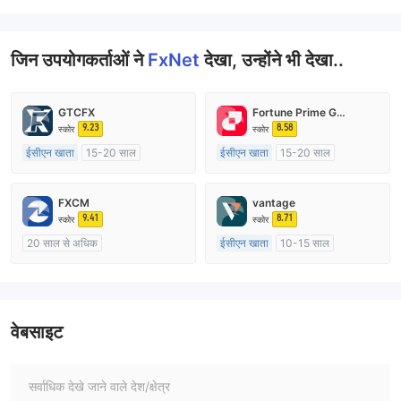
जिन उपयोगकर्ताओं ने
FxNet
देखा, उन्होंने भी देखा..
GTCFX
Fortune Prime Global
9.23
8.58
स्कोर
स्कोर
ईसीएन खाता
15-20 साल
ईसीएन खाता
15-20 साल
यूनाइटेड किंगडम विनियमन
ऑस्ट्रेलिया विनियमन
मार्केट मेकिंग (एमएम)
मार्केट मेकिंग (एमएम)
FXCM
vantage
मुख्य-लेबल MT4
मुख्य-लेबल MT4
9.41
8.71
स्कोर
स्कोर
20 साल से अधिक
ईसीएन खाता
10-15 साल
ऑस्ट्रेलिया विनियमन
ऑस्ट्रेलिया विनियमन
मार्केट मेकिंग (एमएम)
मार्केट मेकिंग (एमएम)
मुख्य-लेबल MT4
मुख्य-लेबल MT4
वेबसाइट
सर्वाधिक देखे जाने वाले देश/क्षेत्र