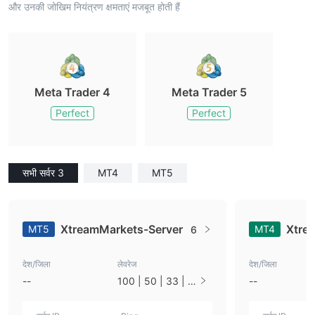
और उनकी जोखिम नियंत्रण क्षमताएं मजबूत होती हैं
Meta Trader 4
Meta Trader 5
Perfect
Perfect
सभी सर्वर 3
MT4
MT5
XtreamMarkets-Server
Xtre
MT5
MT4
6
देश/जिला
लेवरेज
देश/जिला
--
100 | 50 | 33 | 2
--
5 | 10 | 1