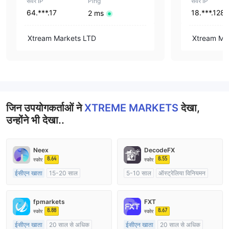
सर्वर IP
Ping
सर्वर IP
64.***.17
18.***.128
2 ms
Xtream Markets LTD
Xtream Ma
जिन उपयोगकर्ताओं ने
XTREME MARKETS
देखा,
उन्होंने भी देखा..
Neex
DecodeFX
8.64
8.55
स्कोर
स्कोर
ईसीएन खाता
15-20 साल
5-10 साल
ऑस्ट्रेलिया विनियमन
ऑस्ट्रेलिया विनियमन
मार्केट मेकिंग (एमएम)
मार्केट मेकिंग (एमएम)
मुख्य-लेबल MT4
fpmarkets
FXT
मुख्य-लेबल MT4
8.88
8.67
स्कोर
स्कोर
ईसीएन खाता
20 साल से अधिक
ईसीएन खाता
20 साल से अधिक