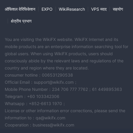
XtremeMarkets ट्रेडर्स की समस्याओं और चिंताओं के समाधान के लिए कई चैनलों
ऑफिशल वेरिफिकेशन
|
EXPO
|
WikiResearch
|
VPS मदद
|
सहयोग
के माध्यम से ग्राहक सहायता सेवाएं प्रदान करता है। उपलब्ध विकल्पों में एक ईमेल
|
क्षेत्रीय प्रभाग
सहायता शामिल है, जहां ग्राहक संगठन को एक ईमेल
support@xtrememarkets.com भेजकर संपर्क कर सकते हैं। इस तरीके से
उपयोगकर्ता अपने सवालों या समस्याओं को लिखित रूप में संचार कर सकते हैं, जिससे
You are visiting the WikiFX website. WikiFX Internet and its
उनके संवाद का रिकॉर्ड बनता है।
mobile products are an enterprise information searching tool for
ईमेल सहायता के अलावा, XtremeMarkets ग्राहकों को संपर्क करने के लिए एक फोन
global users. When using WikiFX products, users should
+35796673007
नंबर,
प्रदान करता है। यह संचार की सीधी रेखा ट्रेडर्स को
consciously abide by the relevant laws and regulations of the
सहायता मांगने और उनके प्रश्नों का तत्काल उत्तर प्राप्त करने की सुविधा प्रदान करती
country and region where they are located.
है। फोन सहायता विशेष रूप से वर्बल संचार की प्राथमिकता रखने वाले व्यक्तियों या
consumer hotline：006531290538
Official Email：support@wikifx.com；
जरूरतमंद मामलों के लिए उपयोगी हो सकती है जो तत्काल ध्यान की आवश्यकता रखते
Mobile Phone Number：234 706 777 7762；61 449895363
लाइव चैट
हैं। इसके अलावा, XtremeMarkets अपने प्लेटफ़ॉर्म पर एक
सुविधा भी
Telegram：+60 103342306
प्रदान करता है।
Whatsapp：+852-6613 1970；
निष्कर्ष
License or other information error corrections, please send the
information to：qa@wikifx.com
सार्वजनिक रूप से, XtremeMarkets FSC के तहत एक लाइसेंस प्राप्त और
Cooperation：business@wikifx.com
प्रतिस्पर्धी स्प्रेड, 1:1000 तक की लचीली लिवरेज,
नियामित ब्रोकर है।