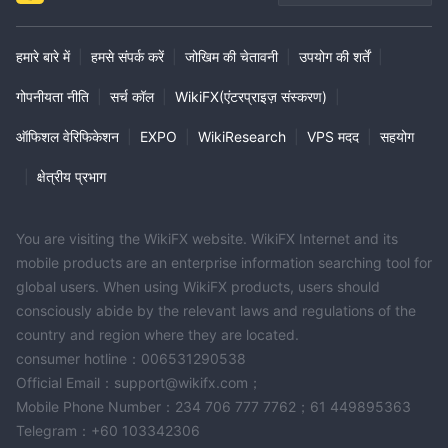
हमारे बारे में
|
हमसे संपर्क करें
|
जोखिम की चेतावनी
|
उपयोग की शर्तें
|
गोपनीयता नीति
|
सर्च कॉल
|
WikiFX(एंटरप्राइज़ संस्करण)
|
ऑफिशल वेरिफिकेशन
|
EXPO
|
WikiResearch
|
VPS मदद
|
सहयोग
|
क्षेत्रीय प्रभाग
You are visiting the WikiFX website. WikiFX Internet and its
mobile products are an enterprise information searching tool for
global users. When using WikiFX products, users should
consciously abide by the relevant laws and regulations of the
country and region where they are located.
consumer hotline：006531290538
Official Email：support@wikifx.com；
Mobile Phone Number：234 706 777 7762；61 449895363
Telegram：+60 103342306