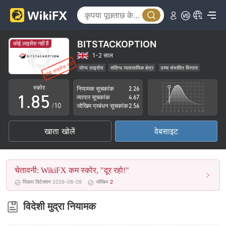
3
0
4
1
5
2
BITSTACKOPTION
कोई लाइसेंस नहीं हैं
6
3
1-2 साल
योग्य लाइसेंस
संदिग्ध व्यावसायिक क्षेत्र
उच्च संभावित विस्तार
0
7
4
स्कोर
नियामक सूचकांक
2.26
1
.
8
5
व्यापार सूचकांक
4.67
/10
जोखिम प्रबंधन सूचकांक
2.56
2
9
6
खाता खोलें
वेबसाइट
3
7
4
8
चेतावनी: WikiFX कम स्कोर, "दूर रहो!"
5
9
पिछला डिटेक्शन 2026-08-09
जोखिम
2
6
विदेशी मुद्रा नियामक
7