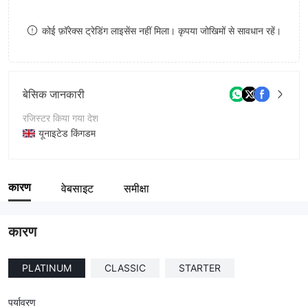
8
कोई फ़ॉरेक्स ट्रेडिंग लाइसेंस नहीं मिला। कृपया जोखिमों से सावधान रहें।
9
बेसिक जानकारी
रजिस्टर किया गया देश
यूनाइटेड किंगडम
संचालन अवधि
1-2 साल
कारण
वेबसाइट
समीक्षा
कंपनी का नाम
Bitstackoption
कारण
PLATINUM
CLASSIC
STARTER
पर्यावरण