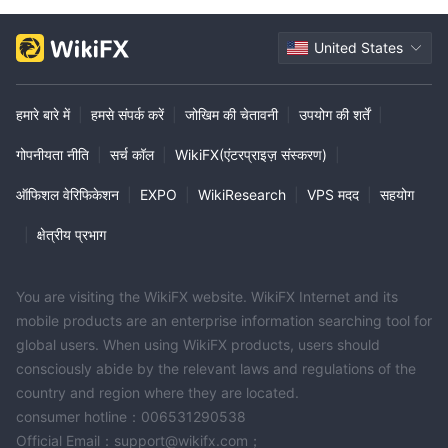
United States
हमारे बारे में
|
हमसे संपर्क करें
|
जोखिम की चेतावनी
|
उपयोग की शर्तें
|
गोपनीयता नीति
|
सर्च कॉल
|
WikiFX(एंटरप्राइज़ संस्करण)
|
ऑफिशल वेरिफिकेशन
|
EXPO
|
WikiResearch
|
VPS मदद
|
सहयोग
|
क्षेत्रीय प्रभाग
You are visiting the WikiFX website. WikiFX Internet and its
mobile products are an enterprise information searching tool for
global users. When using WikiFX products, users should
consciously abide by the relevant laws and regulations of the
country and region where they are located.
consumer hotline：006531290538
Official Email：support@wikifx.com；