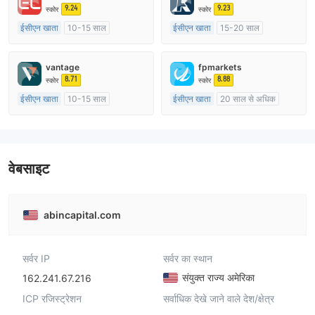
9.24
9.23
स्कोर
स्कोर
ईसीएन खाता
10-15 साल
ईसीएन खाता
15-20 साल
ऑस्ट्रेलिया विनियमन
यूनाइटेड किंगडम विनियमन
मार्केट मेकिंग (एमएम)
मार्केट मेकिंग (एमएम)
vantage
fpmarkets
मुख्य-लेबल MT4
मुख्य-लेबल MT4
8.71
8.88
स्कोर
स्कोर
ईसीएन खाता
10-15 साल
ईसीएन खाता
20 साल से अधिक
ऑस्ट्रेलिया विनियमन
ऑस्ट्रेलिया विनियमन
मार्केट मेकिंग (एमएम)
मार्केट मेकिंग (एमएम)
मुख्य-लेबल MT4
मुख्य-लेबल MT4
वेबसाइट
abincapital.com
सर्वर IP
सर्वर का स्थान
संयुक्त राज्य अमेरिका
162.241.67.216
ICP रजिस्ट्रेशन
सर्वाधिक देखे जाने वाले देश/क्षेत्र