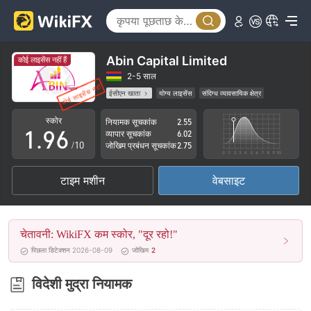
4
1
5
2
6
3
Abin Capital Limited
कोई लाइसेंस नहीं हैं
7
4
2-5 साल
ईसीएन खाता
योग्य लाइसेंस
संदिग्ध व्यावसायिक क्षेत्र
0
8
5
उच्च संभावित विस्तार
स्कोर
नियामक सूचकांक
2.55
1
.
9
6
व्यापार सूचकांक
6.02
/10
जोखिम प्रबंधन सूचकांक
2.75
2
7
टाइम मशीन
वेबसाइट
3
8
4
9
चेतावनी: WikiFX कम स्कोर, "दूर रहो!"
5
पिछला डिटेक्शन 2026-08-09
जोखिम
2
6
विदेशी मुद्रा नियामक
7