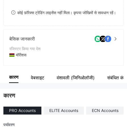
8
कोई फ़ॉरेक्स ट्रेडिंग लाइसेंस नहीं मिला। कृपया जोखिमों से सावधान रहें।
9
बेसिक जानकारी
रजिस्टर किया गया देश
मॉरीशस
संचालन अवधि
2-5 साल
कारण
वेबसाइट
वंशावली (जिनिओलॉजी)
संबंधित कंपन
कंपनी का नाम
ABIN Capital Limited
कारण
PRO Accounts
ELITE Accounts
ECN Accounts
पर्यावरण