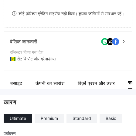
9
7
कोई फ़ॉरेक्स ट्रेडिंग लाइसेंस नहीं मिला। कृपया जोखिमों से सावधान रहें।
8
9
बेसिक जानकारी
रजिस्टर किया गया देश
सेंट विन्सेंट और ग्रेनाडीन्स
संचालन अवधि
5-10 साल
समीक
वेबसाइट
कंपनी का सारांश
विक़ी प्रश्न और उत्तर
कंपनी का नाम
Kaarat, LLC
कारण
Ultimate
Premium
Standard
Basic
पर्यावरण