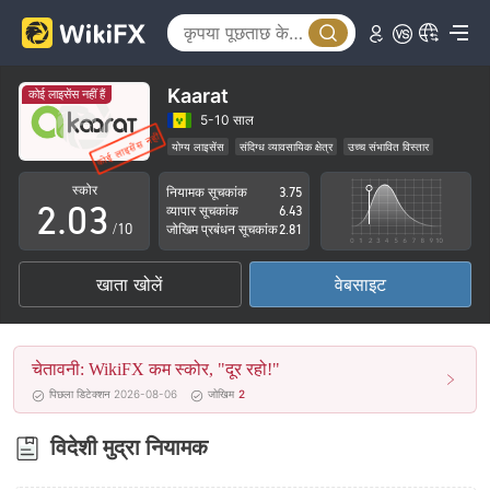
0
Kaarat
कोई लाइसेंस नहीं हैं
0
1
5-10 साल
योग्य लाइसेंस
संदिग्ध व्यावसायिक क्षेत्र
उच्च संभावित विस्तार
1
2
स्कोर
नियामक सूचकांक
3.75
2
.
0
3
व्यापार सूचकांक
6.43
/10
जोखिम प्रबंधन सूचकांक
2.81
3
1
4
खाता खोलें
वेबसाइट
4
2
5
5
3
6
चेतावनी: WikiFX कम स्कोर, "दूर रहो!"
6
4
7
पिछला डिटेक्शन 2026-08-06
जोखिम
2
7
5
8
विदेशी मुद्रा नियामक
8
6
9