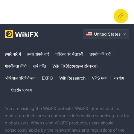
United States
हमारे बारे में
|
हमसे संपर्क करें
|
जोखिम की चेतावनी
|
उपयोग की शर्तें
|
गोपनीयता नीति
|
सर्च कॉल
|
WikiFX(एंटरप्राइज़ संस्करण)
|
ऑफिशल वेरिफिकेशन
|
EXPO
|
WikiResearch
|
VPS मदद
|
सहयोग
|
क्षेत्रीय प्रभाग
You are visiting the WikiFX website. WikiFX Internet and its
mobile products are an enterprise information searching tool for
global users. When using WikiFX products, users should
consciously abide by the relevant laws and regulations of the