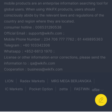
लिए मौजूद नहीं है।
mobile products are an enterprise information searching tool for
सीमित शैक्षिक संसाधन:
2.
global users. When using WikiFX products, users should
वर्तमान में EQFX की आधिकारिक वेबसाइट की अनुपलब्धता शैक्षणिक सामग्री तक पहुंच
consciously abide by the relevant laws and regulations of the
को प्रतिबंधित करती है। यह सीमा वित्तीय बाजारों की समझ को बढ़ाने के लिए मूल्यवान
country and region where they are located.
अंतर्दृष्टि और सीखने के संसाधनों की तलाश में ट्रेडर्स और निवेशकों पर प्रभाव डाल
consumer hotline：006531290538
सकती है।
Official Email：support@wikifx.com；
आधिकारिक वेबसाइट वर्तमान में उपलब्ध नहीं है:
Mobile Phone Number：234 706 777 7762；61 449895363
3.
Telegram：+60 103342306
आधिकारिक EQFX वेबसाइट वर्तमान में पहुंच योग्य नहीं है। वेबसाइट की अनुपलब्धता
Whatsapp：+852-6613 1970；
EQFX की सेवाओं और पेशकशों से संबंधित महत्वपूर्ण जानकारी और अपडेट खोजने वाले
License or other information error corrections, please send the
उपयोगकर्ताओं को असुविधा पहुंचा सकती है।
information to：qa@wikifx.com
मार्केट उपकरण
Cooperation：business@wikifx.com
EQFX एक विदेशी मुद्रा ब्रोकर के रूप में कार्य करता है, जो मुख्य, छोटे और अनोखे
LION
Radex Markets
MRG MEGA BERJANGKA
श्रेणी में विभाजित विभिन्न मुद्रा जोड़ों की पेशकश करता है, जिनमें शामिल हैं:
मुख्य मुद्रा जोड़:
IC Markets
Pocket Option
zetta
FASTWIN
अधिक
EUR/USD (यूरो/यूएस डॉलर)
RS Finance
tradovate
PLOTIO
Lightspeed
USD/JPY (अमेरिकी डॉलर/जापानी येन)
Lego Market LLC
A Book Broker
SINCONA
GBP/USD (ब्रिटिश पाउंड/यूएस डॉलर)