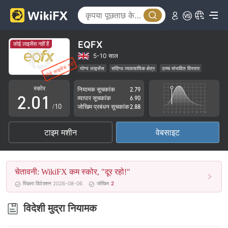
EQFX
कोई लाइसेंस नहीं हैं
0
5-10 साल
योग्य लाइसेंस
संदिग्ध व्यावसायिक क्षेत्र
उच्च संभावित विस्तार
1
0
स्कोर
नियामक सूचकांक
2.79
2
.
0
1
व्यापार सूचकांक
6.90
/10
जोखिम प्रबंधन सूचकांक
2.88
3
1
2
टाइम मशीन
वेबसाइट
4
2
3
5
3
4
चेतावनी: WikiFX कम स्कोर, "दूर रहो!"
6
4
5
पिछला डिटेक्शन 2026-08-06
जोखिम
2
7
5
6
विदेशी मुद्रा नियामक
8
6
7