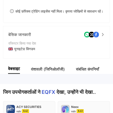
9
7
8
कोई फ़ॉरेक्स ट्रेडिंग लाइसेंस नहीं मिला। कृपया जोखिमों से सावधान रहें।
8
9
9
बेसिक जानकारी
रजिस्टर किया गया देश
यूनाइटेड किंगडम
संचालन अवधि
5-10 साल
वेबसाइट
वंशावली (जिनिओलॉजी)
संबंधित कंपनियाँ
क
कंपनी का नाम
EQFX
जिन उपयोगकर्ताओं ने
EQFX
देखा, उन्होंने भी देखा..
ACY SECURITIES
Neex
8.62
8.63
स्कोर
स्कोर