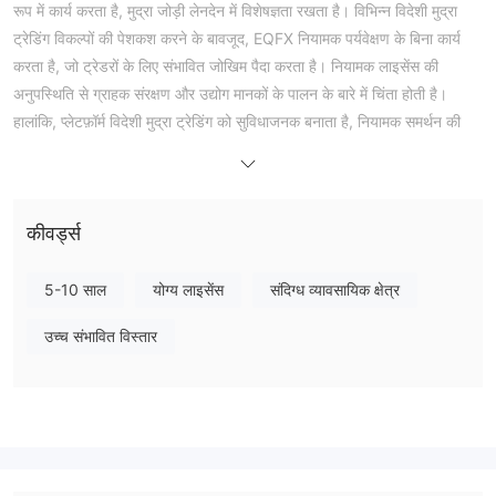
रूप में कार्य करता है, मुद्रा जोड़ी लेनदेन में विशेषज्ञता रखता है। विभिन्न विदेशी मुद्रा
ट्रेडिंग विकल्पों की पेशकश करने के बावजूद, EQFX नियामक पर्यवेक्षण के बिना कार्य
करता है, जो ट्रेडरों के लिए संभावित जोखिम पैदा करता है। नियामक लाइसेंस की
अनुपस्थिति से ग्राहक संरक्षण और उद्योग मानकों के पालन के बारे में चिंता होती है।
हालांकि, प्लेटफ़ॉर्म विदेशी मुद्रा ट्रेडिंग को सुविधाजनक बनाता है, नियामक समर्थन की
कमी पारदर्शिता और विवाद समाधान पर प्रभाव डाल सकती है। EQFX के साथ संलग्न
होने से पहले ट्रेडरों को सतर्क रहने और संबंधित जोखिमों का सम्पूर्ण मूल्यांकन करने की
सलाह दी जाती है, क्योंकि यह नियामित स्थिति में नहीं है।
कीवर्ड्स
क्या EQFX विधि या धोखाधड़ी है?
EQFX नियामक निगरानी के बिना कार्य करता है, जो ट्रेडरों के लिए संभावित जोखिम
5-10 साल
योग्य लाइसेंस
संदिग्ध व्यावसायिक क्षेत्र
पैदा करता है। नियामकता की अनुपस्थिति का मतलब है कि कोई बाहरी प्राधिकरण
उच्च संभावित विस्तार
न्यायपूर्ण अभ्यास, पारदर्शिता या उद्योग मानकों का पालन करने की सुनिश्चितता नहीं कर
रहा है। इस निगरानी की कमी से ट्रेडरों को स्वाभाविक खतरों का सामना करना पड़
सकता है, क्योंकि वे विवादों के लिए मुआवजा खोजने में चुनौतियों का सामना कर सकते हैं,
और प्लेटफ़ॉर्म को नियामक निकायों द्वारा प्रयोजित कठोर मानकों के अनुसार नहीं रखा जा
सकता है। ट्रेडरों को सतर्कता बरतनी चाहिए और EQFX जैसे नियामित नहीं होने वाले
प्लेटफ़ॉर्म का उपयोग करने से जुड़े संभावित जोखिमों को सावधानीपूर्वक विचार करना