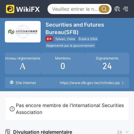
Securities and Futures
Bureau(SFB)
Taïwan, Chine
Établi à 2004
Réglementé par le gouvernement
Réglementer les changes
niveau réglementaire
Membres
Signalements
A
0
24
Site Internet
https://www.sfb.gov.tw/ch/index.jsp
Pas encore membre de l'International Securities
Association
Divulgation réglementaire
24