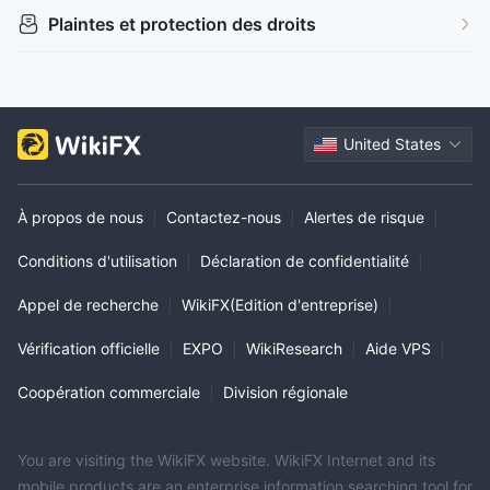
Plaintes et protection des droits
United States
À propos de nous
|
Contactez-nous
|
Alertes de risque
|
Conditions d'utilisation
|
Déclaration de confidentialité
|
Appel de recherche
|
WikiFX(Edition d'entreprise)
|
Vérification officielle
|
EXPO
|
WikiResearch
|
Aide VPS
|
Coopération commerciale
|
Division régionale
You are visiting the WikiFX website. WikiFX Internet and its
mobile products are an enterprise information searching tool for