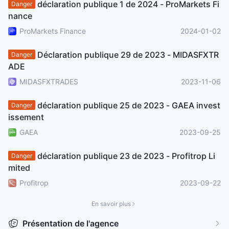
déclaration publique 1 de 2024 - ProMarkets Fi
Risque élevé potentiel
Risque élevé potentiel
Danger
nance
Réglementation offshore
Réglementation offshore
ProMarkets Finance
2024-01-02
Déclaration publique 29 de 2023 - MIDASFXTR
Danger
ADE
MIDASFXTRADES
2023-11-06
déclaration publique 25 de 2023 - GAEA invest
Danger
issement
GAEA
2023-09-25
déclaration publique 23 de 2023 - Profitrop Li
Danger
mited
Profitrop
2023-09-22
En savoir plus
Présentation de l'agence