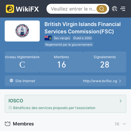
British Virgin Islands Financial
Services Commission(FSC)
Îles vierges
Établi à 2000
Réglementé par le gouvernement
organisation internationale de réglementation
niveau réglementaire
Membres
Signalements
C
16
28
Site Internet
http://www.bvifsc.vg
IOSCO
Bénéficiez des services proposés par l'association
Membres
16