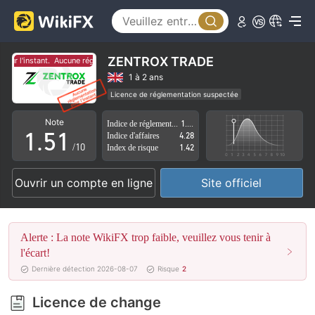
0
1
2
ZENTROX TRADE
r l'instant.
Aucune réglementation pour l'instant.
3
1 à 2 ans
Licence de réglementation suspectée
0
4
0
Région d'affaires suspectée
Risque élevé potentiel
Note
Indice de réglementation
1.89
1
.
5
1
Indice d'affaires
4.28
/10
Index de risque
1.42
2
6
2
Ouvrir un compte en ligne
Site officiel
3
7
3
4
8
4
Alerte : La note WikiFX trop faible, veuillez vous tenir à
5
9
5
l'écart!
Dernière détection 2026-08-07
Risque
2
6
6
Licence de change
7
7