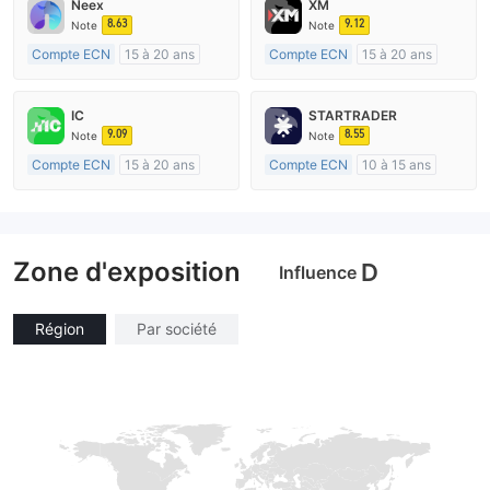
Neex
XM
8.63
9.12
Note
Note
Compte ECN
15 à 20 ans
Compte ECN
15 à 20 ans
Réglementation de Australie
Réglementation de Australie
Market Making (MM)
Market Making (MM)
IC
STARTRADER
Etiquette principale MT4
Etiquette principale MT4
9.09
8.55
Note
Note
Compte ECN
15 à 20 ans
Compte ECN
10 à 15 ans
Réglementation de Australie
Réglementation de Australie
Market Making (MM)
Market Making (MM)
Etiquette principale MT4
Etiquette principale MT4
Zone d'exposition
D
Influence
Région
Par société