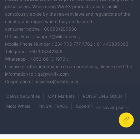
global users. When using WikiFX products, users should
consciously abide by the relevant laws and regulations of the
country and region where they are located.
consumer hotline：006531290538
Official Email：support@wikifx.com；
Mobile Phone Number：234 706 777 7762；61 449895363
Telegram：+60 103342306
Whatsapp：+852-6613 1970；
License or other information error corrections, please send the
information to：qa@wikifx.com
Cooperation：business@wikifx.com
Daiwa Securities
CPT Markets
RONGTONG GOLD
Meta Whale
FINSAI TRADE
SuperFin
Merin
En savoir plus
Jetafx
Exness
darwinex
AYA Markets
AstarFX Trading
MIDAS EXCHANGE
ZANK
synergyfx
PHYX
PAROXFX
XS
BP PRIME