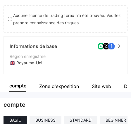
8
8
Aucune licence de trading forex n'a été trouvée. Veuillez
9
9
prendre connaissance des risques.
Informations de base
Région enregistrée
Royaume-Uni
Période d'exploitation
1 à 2 ans
compte
Zone d'exposition
Site web
Div
Société
ZenTrox Trade
compte
BASIC
BUSINESS
STANDARD
BEGINNER