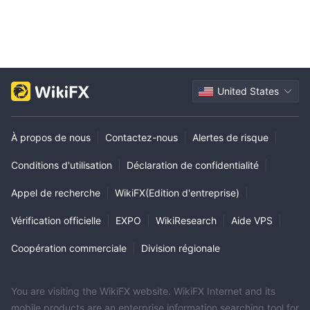
United States
À propos de nous
|
Contactez-nous
|
Alertes de risque
|
Conditions d'utilisation
|
Déclaration de confidentialité
|
Appel de recherche
|
WikiFX(Edition d'entreprise)
|
Vérification officielle
|
EXPO
|
WikiResearch
|
Aide VPS
|
Coopération commerciale
|
Division régionale
You are visiting the WikiFX website. WikiFX Internet and its
mobile products are an enterprise information searching tool for