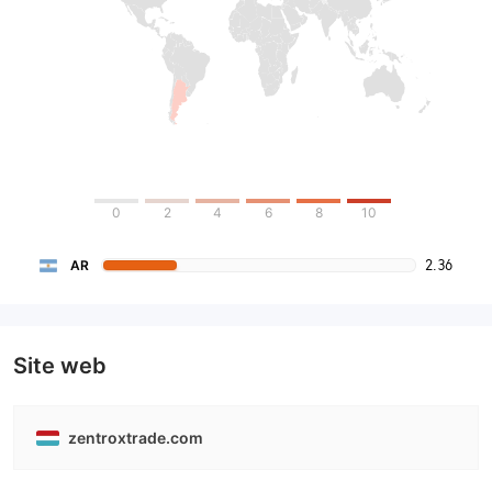
0
2
4
6
8
10
2.36
AR
Site web
zentroxtrade.com