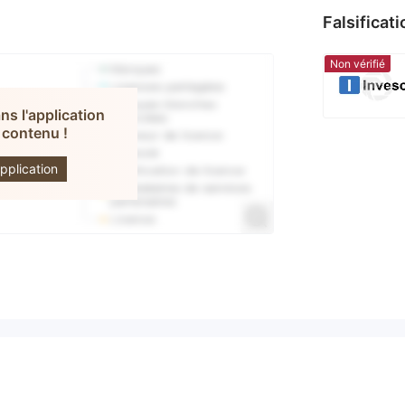
Falsificat
Non vérifié
s l'application
 contenu !
esco
pplication