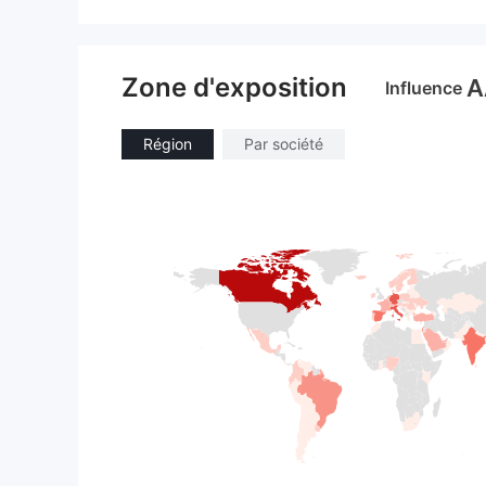
Zone d'exposition
A
Influence
Région
Par société