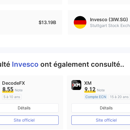
Invesco (3IW.SG)
$13.19B
Stuttgart Stock Exch
ulté
Invesco
ont également consulté..
DecodeFX
XM
8.55
9.12
Note
Note
5 à 10 ans
Compte ECN
15 à 20 ans
Réglementation de Australie
Réglementation de Australi
Détails
Détails
Market Making (MM)
Market Making (MM)
Etiquette principale MT4
Etiquette principale MT4
Site officiel
Site officiel