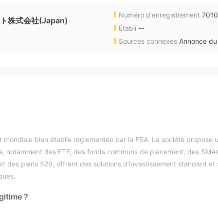
Numéro d'enregistrement
701
式会社(Japan)
Établi
--
Sources connexes
Annonce du 
t mondiale bien établie réglementée par la FSA. La société propose 
iers, notamment des ETF, des fonds communs de placement, des SMAs
 des plans 529, offrant des solutions d'investissement standard et 
ques.
égitime ?
réglementée par l'Agence des services financiers (FSA) au Japon, a