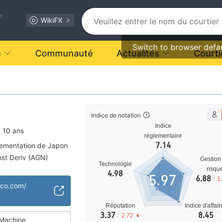
e
WikiFX
Switch to browser defa
n
Communauté
Actualités
Courti
Indice de notation
Indice
à 10 ans
réglementaire
7.14
ementation de Japon
nst Deriv (AGN)
Gestion
Technologie
s
risqu
4.98
5.97
6.88
/
1
 moyen
sco.com/
Réputation
Indice d'affai
3.37
8.45
/
2.72
Machine