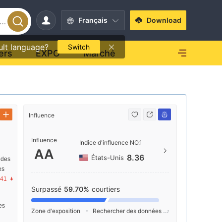
Français
Download
ult language?
Switch
ers
EXPO
Marché
Influence
Contact
Influence
+1 (
Indice d'influence NO.1
AA
http
8.36
États-Unis
 des
es
Two Pe
.41
e Stree
Surpassé
59.70%
courtiers
30309
res
Zone d'exposition
Rechercher des données
Publicité
Ind