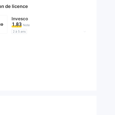
ion de licence
Invesco
1.83
Note
2 à 5 ans
Licence de réglementation suspectée
Région d'affaires suspectée
Risque élevé potentiel