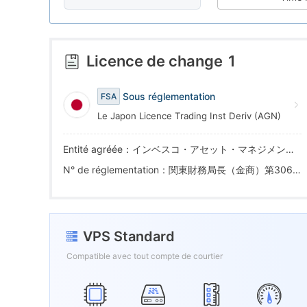
6
8
7
9
Licence de change
1
8
Sous réglementation
FSA
Le Japon Licence Trading Inst Deriv (AGN)
9
Entité agréée：インベスコ・アセット・マネジメント株式会社
N° de réglementation：関東財務局長（金商）第306号
VPS Standard
Compatible avec tout compte de courtier