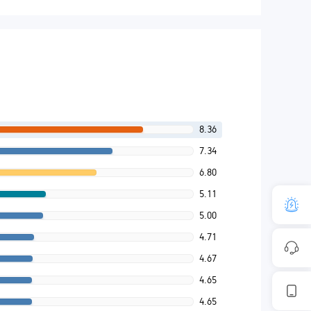
8.36
7.34
6.80
5.11
5.00
4.71
4.67
4.65
4.65