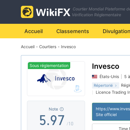
2
0
Courtier Mondial Plateforme d
3
1
Vérification Réglementaire
0
4
2
Accueil
Classements
Divulgatio
Accueil
-
Courtiers
-
Invesco
1
5
3
2
6
4
Invesco
Sous réglementation
États-Unis
|
5 
3
7
5
Régl
Répertorié
Licence Trading I
|
4
8
6
Affaires mondiale
|
Risque potentiel
|
https://www.inve
Note
5
.
9
7
Site officiel
/10
Time 