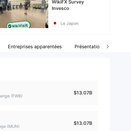
WikiFX Survey
nkedin
Invesco
tps://linkedin.com/company/Invesco-ltd
Le Japon
Entreprises apparentées
Présentation de l'entrepr
$13.07B
hange (FWB)
$13.07B
nge (MUN)