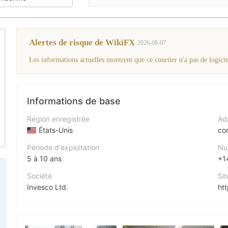
Alertes de risque de WikiFX
2026-08-07
Les informations actuelles montrent que ce courtier n'a pas de logiciel
Informations de base
Région enregistrée
Adr
États-Unis
co
Période d'exploitation
Nu
5 à 10 ans
+1
Société
Sit
Invesco Ltd.
ht
Abréviation
Adr
Invesco