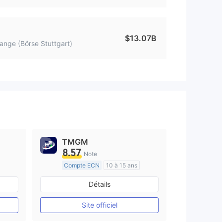
$13.07B
ange (Börse Stuttgart)
TMGM
8.57
Note
Compte ECN
10 à 15 ans
e
Réglementation de Australie
Détails
Market Making (MM)
Etiquette principale MT4
Site officiel