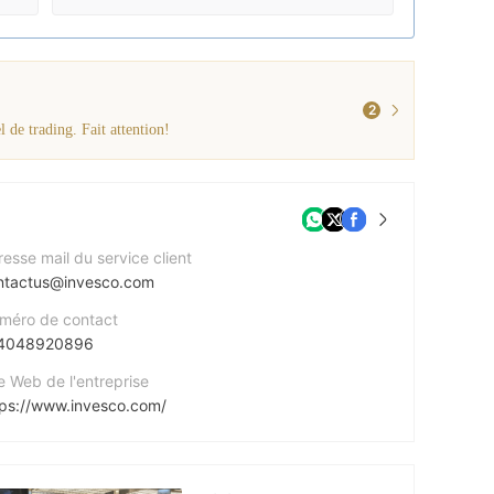
2
 de trading. Fait attention!
esse mail du service client
ntactus@invesco.com
méro de contact
4048920896
e Web de l'entreprise
tps://www.invesco.com/
esse de l'entreprise
Two Peachtree Pointe 1555 Peachtree Street, N.E., Suite 1800 Atlanta, GA 30309 USA