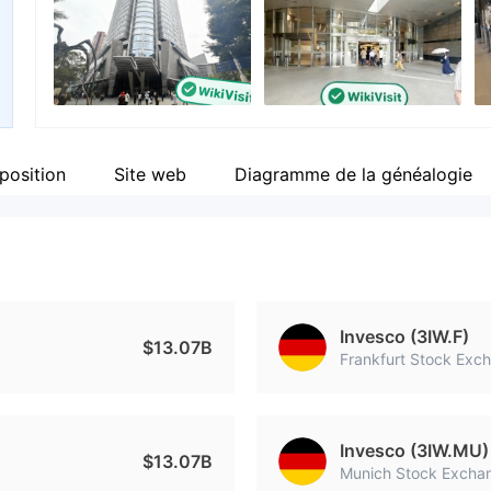
Personnel
Li
--
ht
position
Site web
Diagramme de la généalogie
Invesco (3IW.F)
$13.07B
Frankfurt Stock Exc
Invesco (3IW.MU)
$13.07B
Munich Stock Excha