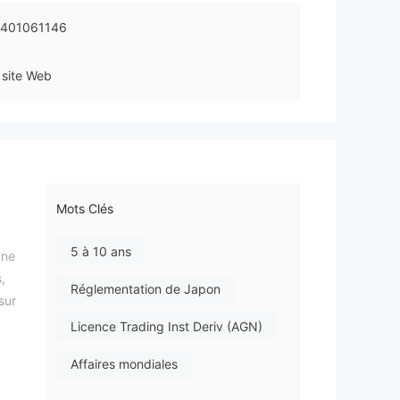
0401061146
site Web
Mots Clés
5 à 10 ans
une
,
Réglementation de Japon
sur
Licence Trading Inst Deriv (AGN)
Affaires mondiales
vec