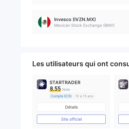
Invesco (IVZN.MX)
Mexican Stock Exchange (BMV)
Les utilisateurs qui ont cons
STARTRADER
8.55
Note
Compte ECN
10 à 15 ans
Réglementation de Australie
Détails
Market Making (MM)
Etiquette principale MT4
Site officiel