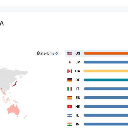
A
États-Unis
US
JP
CA
DE
IT
ES
HK
IL
IN