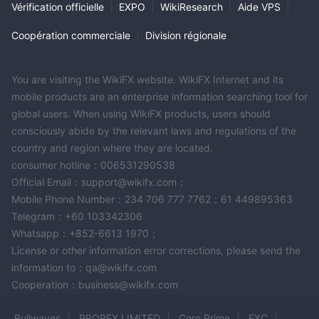
Vérification officielle
|
EXPO
|
WikiResearch
|
Aide VPS
|
Coopération commerciale
|
Division régionale
You are visiting the WikiFX website. WikiFX Internet and its
mobile products are an enterprise information searching tool for
global users. When using WikiFX products, users should
consciously abide by the relevant laws and regulations of the
country and region where they are located.
consumer hotline：006531290538
Official Email：support@wikifx.com；
Mobile Phone Number：234 706 777 7762；61 449895363
Telegram：+60 103342306
Whatsapp：+852-6613 1970；
License or other information error corrections, please send the
information to：qa@wikifx.com
Cooperation：business@wikifx.com
Bullwaves
PROREX LIMITED
Core Prime
FXC