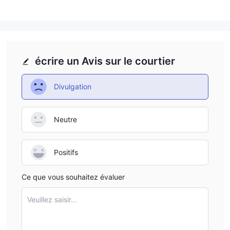
Que Puis-je Trader sur Sterling Securities ?
Sterling Securities propose une large gamme de services
financiers aux particuliers, aux institutions et aux organisations,
y compris le trading de titres, la banque d'investissement et la
gestion d'actifs. Il offre des services de change, de CFD, d'IPO,
écrire un Avis sur le courtier
de conseil en levée de fonds d'entreprise et des actifs
alternatifs tels que les énergies renouvelables et l'immobilier.
Divulgation
Neutre
Positifs
Ce que vous souhaitez évaluer
Veuillez saisir...