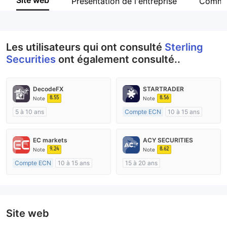
Site web
Présentation de l'entreprise
Comme
Personnel
--
Les utilisateurs qui ont consulté
Sterling
Securities
ont également consulté..
DecodeFX
STARTRADER
8.55
8.56
Note
Note
5 à 10 ans
Compte ECN
10 à 15 ans
Réglementation de Australie
Réglementation de Australie
Market Making (MM)
Market Making (MM)
EC markets
ACY SECURITIES
Etiquette principale MT4
Etiquette principale MT4
9.24
8.62
Note
Note
Compte ECN
10 à 15 ans
15 à 20 ans
Réglementation de Australie
Réglementation de Australie
Market Making (MM)
Market Making (MM)
Etiquette principale MT4
Etiquette principale MT4
Site web