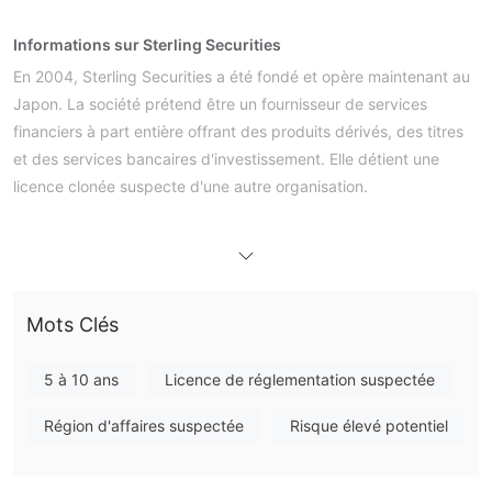
Informations sur Sterling Securities
En 2004, Sterling Securities a été fondé et opère maintenant au
Japon. La société prétend être un fournisseur de services
financiers à part entière offrant des produits dérivés, des titres
et des services bancaires d'investissement. Elle détient une
licence clonée suspecte d'une autre organisation.
Avantages et Inconvénients
Sterling Securities Est-il Légitime ?
La société prétend faussement être réglementée par la FSA en
Mots Clés
utilisant des informations de licence d'un autre groupe légal,
UNIVA Securities Co., Ltd. Sterling Securities ne possède pas
5 à 10 ans
Licence de réglementation suspectée
cette licence et ne partage pas le même domaine ou
enregistrement. Il s'agit d'un clone suspect car les informations
Région d'affaires suspectée
Risque élevé potentiel
de licence sont utilisées de manière abusive.