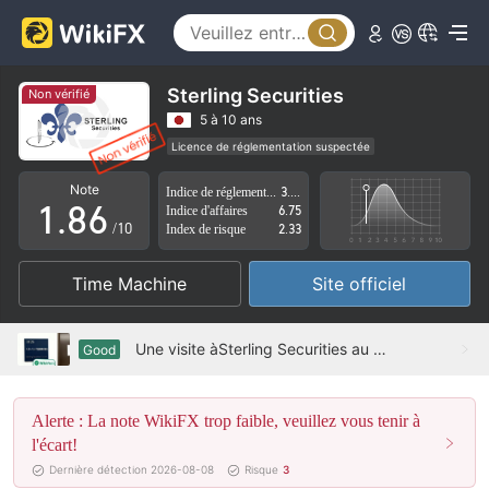
3
1
4
2
5
3
Sterling Securities
Non vérifié
6
4
5 à 10 ans
Licence de réglementation suspectée
0
7
5
Région d'affaires suspectée
Risque élevé potentiel
Note
Indice de réglementation
3.82
1
.
8
6
Indice d'affaires
6.75
/10
Index de risque
2.33
2
9
7
Time Machine
Site officiel
3
8
4
9
Une visite àSterling Securities au Japon -- L'existence d'un bureau a été confirmée
Good
5
Alerte : La note WikiFX trop faible, veuillez vous tenir à
6
l'écart!
7
Dernière détection 2026-08-08
Risque
3