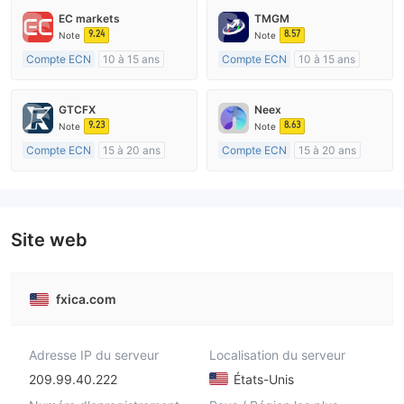
EC markets
TMGM
9.24
8.57
Note
Note
Compte ECN
10 à 15 ans
Compte ECN
10 à 15 ans
Réglementation de Australie
Réglementation de Australie
Market Making (MM)
Market Making (MM)
GTCFX
Neex
Etiquette principale MT4
Etiquette principale MT4
9.23
8.63
Note
Note
Compte ECN
15 à 20 ans
Compte ECN
15 à 20 ans
Réglementation de Royaume-Uni
Réglementation de Australie
Market Making (MM)
Market Making (MM)
Etiquette principale MT4
Etiquette principale MT4
Site web
fxica.com
Adresse IP du serveur
Localisation du serveur
209.99.40.222
États-Unis