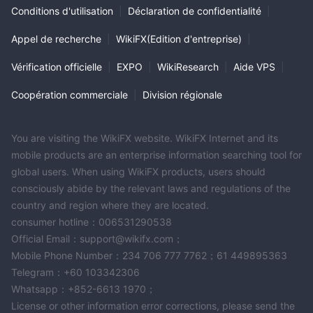
Conditions d'utilisation
|
Déclaration de confidentialité
|
Appel de recherche
|
WikiFX(Edition d'entreprise)
|
Vérification officielle
|
EXPO
|
WikiResearch
|
Aide VPS
|
Coopération commerciale
|
Division régionale
You are visiting the WikiFX website. WikiFX Internet and its
mobile products are an enterprise information searching tool for
global users. When using WikiFX products, users should
consciously abide by the relevant laws and regulations of the
country and region where they are located.
consumer hotline：006531290538
Official Email：support@wikifx.com；
Mobile Phone Number：234 706 777 7762；61 449895363
Telegram：+60 103342306
Whatsapp：+852-6613 1970；
License or other information error corrections, please send the