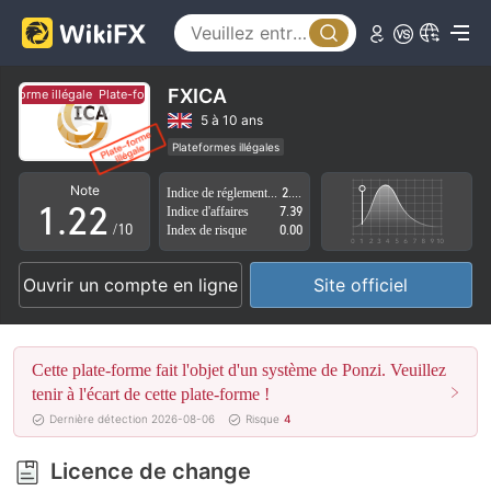
FXICA
e-forme illégale
Plate-forme illégale
0
0
5 à 10 ans
Plateformes illégales
0
1
1
Licence de réglementation suspectée
Note
Indice de réglementation
2.47
Région d'affaires suspectée
Risque élevé potentiel
1
.
2
2
Indice d'affaires
7.39
/10
Index de risque
0.00
2
3
3
Ouvrir un compte en ligne
Site officiel
3
4
4
4
5
5
Cette plate-forme fait l'objet d'un système de Ponzi. Veuillez
5
6
6
tenir à l'écart de cette plate-forme !
Dernière détection 2026-08-06
Risque
4
6
7
7
Licence de change
7
8
8