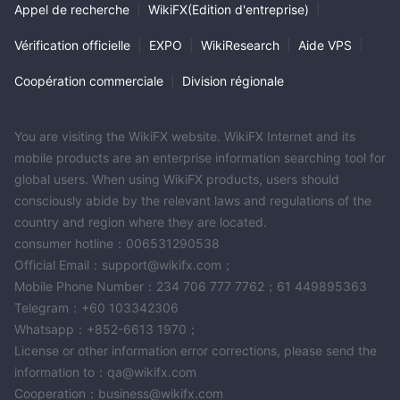
Appel de recherche
|
WikiFX(Edition d'entreprise)
|
compte de démarrage avec un dépôt minimum de 100 $ ou
même moins.
Vérification officielle
|
EXPO
|
WikiResearch
|
Aide VPS
|
Compte standard :
Coopération commerciale
|
Division régionale
le compte standard proposé par Eternity Futures nécessite un
200 $.
10
dépôt initial de
Il fonctionne sur un taux fixe de
000 IDR
1 $
et encourt une commission de
. Le compte est
You are visiting the WikiFX website. WikiFX Internet and its
soumis à des frais de swap facturés quotidiennement, et pour
mobile products are an enterprise information searching tool for
1 point de fidélité.
chaque lot négocié, le compte gagne
Il est
global users. When using WikiFX products, users should
compatible avec la plateforme de trading MT4.
consciously abide by the relevant laws and regulations of the
Compte Exécutif :
country and region where they are located.
Le compte exécutif a une exigence de dépôt initial plus élevée
consumer hotline：006531290538
2 000 $.
de
Semblable au compte Standard, il fonctionne sur
Official Email：support@wikifx.com；
10 000 IDR,
un taux fixe de
Mobile Phone Number：234 706 777 7762；61 449895363
mais avec une commission
0,75 $.
Telegram：+60 103342306
réduite de
Le compte Executive offre des frais de
Whatsapp：+852-6613 1970；
2 points de fidélité
swap gratuits et fournit
pour chaque lot
License or other information error corrections, please send the
échangé. Il prend également en charge la plateforme de trading
information to：qa@wikifx.com
MT4.
Cooperation：business@wikifx.com
Compte Ultime :