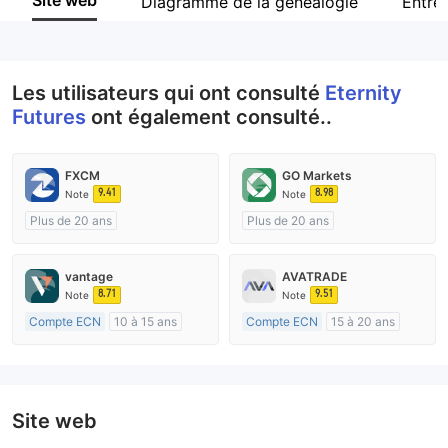
Site web
Diagramme de la généalogie
Entre
Personnel
--
Les utilisateurs qui ont consulté
Eternity
Futures
ont également consulté..
FXCM
GO Markets
9.41
8.98
Note
Note
Plus de 20 ans
Plus de 20 ans
Réglementation de Australie
Réglementation de Australie
Market Making (MM)
Market Making (MM)
vantage
AVATRADE
Etiquette principale MT4
cTrader
8.71
9.51
Note
Note
Compte ECN
10 à 15 ans
Compte ECN
15 à 20 ans
Réglementation de Australie
Réglementation de Australie
Market Making (MM)
Market Making (MM)
Etiquette principale MT4
Etiquette principale MT4
Site web