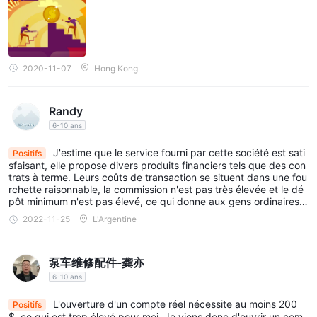
d'ouverture et de clôture. Les CFD sont populaires sur le Forex
et les produits de base. Avec les CFD, les traders peuvent
spéculer sur les mouvements de prix de divers instruments
2020-11-07
Hong Kong
financiers sans posséder réellement l'actif sous-jacent.
Contrats à terme sur indices :
Les contrats à terme sur indices sont des contrats dérivés
Randy
basés sur un indice boursier spécifique. Ils offrent une
6-10 ans
alternative aux investissements boursiers et permettent aux
J'estime que le service fourni par cette société est sati
Positifs
investisseurs de s'exposer à la performance d'un indice entier
sfaisant, elle propose divers produits financiers tels que des con
plutôt qu'à des actions individuelles. Les contrats à terme sur
trats à terme. Leurs coûts de transaction se situent dans une fou
rchette raisonnable, la commission n'est pas très élevée et le dé
indices peuvent aider à minimiser le risque de fluctuation des
pôt minimum n'est pas élevé, ce qui donne aux gens ordinaires l
prix associé aux actions individuelles.
a possibilité de négocier.
2022-11-25
L'Argentine
Or:
Le commerce de l'or consiste à acheter et à vendre de l'or en
泵车维修配件-龚亦
tant que marchandise sur les marchés financiers. L'or est
6-10 ans
considéré comme un actif refuge et est souvent utilisé comme
couverture contre l'inflation et les incertitudes économiques. Les
L'ouverture d'un compte réel nécessite au moins 200
Positifs
$, ce qui est trop élevé pour moi. Je viens donc d'ouvrir un com