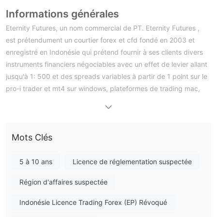
Informations générales
Eternity Futures, un nom commercial de PT. Eternity Futures ,
est prétendument un courtier forex et cfd fondé en 2003 et
enregistré en Indonésie qui prétend fournir à ses clients divers
instruments financiers négociables avec un effet de levier allant
jusqu'à 1: 500 et des spreads variables à partir de 1 point sur le
pro-i trader et mt4 sur windows, plateformes de trading mac,
android et ios, ainsi qu'un choix de trois types de comptes réels
différents et un service d'assistance client 24h/24.
Voici la page d'accueil du site officiel de ce courtier :
Mots Clés
Avantages et inconvénients
Eternity Futuresoffre des services réglementés et une variété
5 à 10 ans
Licence de réglementation suspectée
d'instruments de marché, offrant aux clients des opportunités
Région d'affaires suspectée
de diversification. cependant, il existe des inquiétudes
concernant la publicité mensongère et les escroqueries
Indonésie Licence Trading Forex (EP) Révoqué
potentielles. des informations limitées sont disponibles