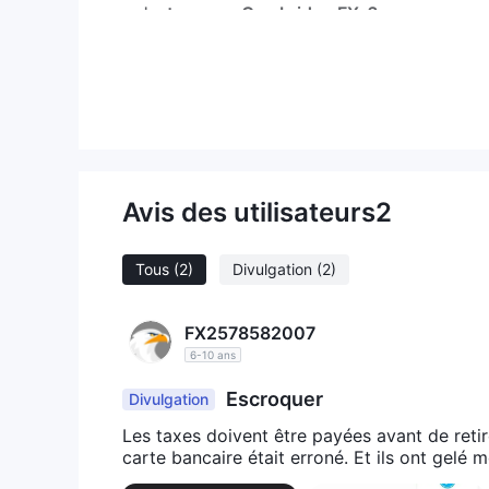
qu'est-ce que Cambridge FX ？
Cambridge FX(maintenant connue sous le nom de cor
paiement transfrontaliers intégrés et de solutions 
approbations réglementaires applicables en amérique
australia cambridge mercantile (australia) pty.ltd, e
Australian Securities & Investment Comm
par
Dans l'article suivant, nous analyserons les caracté
Avis des utilisateurs
2
informations simples et organisées. Si vous êtes intér
brève conclusion afin que vous puissiez comprendre
Tous
(2)
Divulgation
(2)
Avantages et inconvénients
Cambridge FXpropose une large gamme de solutions
FX2578582007
absence de réglementation et
7j/7. Cependant, le
6-10 ans
quant à la sécurité et à la fiabilité du courtier.
Remarque : Veuillez garder à l'esprit que ce tableau 
Escroquer
Divulgation
d'une analyse complète de l'entreprise. Il est impo
Les taxes doivent être payées avant de reti
lorsque vous investissez avec un courtier.
carte bancaire était erroné. Et ils ont gelé 