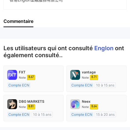
Abréviation
Englon
Commentaire
Personnel
--
Les utilisateurs qui ont consulté
Englon
ont
également consulté..
FXT
vantage
8.67
8.71
Note
Note
Compte ECN
Compte ECN
10 à 15 ans
Plus de 20 ans
Réglementation de Australie
Réglementation de Australie
Market Making (MM)
DBG MARKETS
Neex
Market Making (MM)
Etiquette principale MT4
8.81
8.64
Note
Note
Etiquette principale MT4
Compte ECN
10 à 15 ans
Compte ECN
15 à 20 ans
Réglementation de Australie
Réglementation de Australie
Market Making (MM)
Market Making (MM)