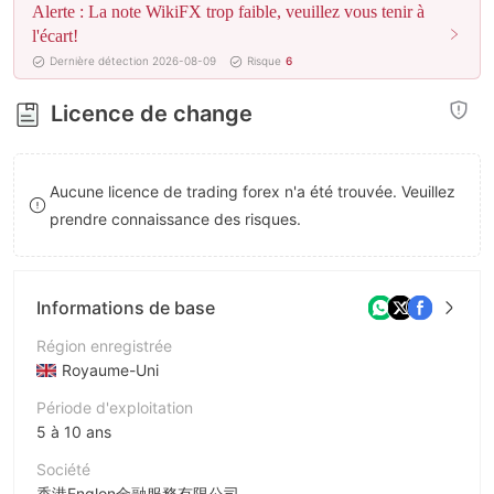
Alerte : La note WikiFX trop faible, veuillez vous tenir à
8
8
l'écart!
Dernière détection 2026-08-09
Risque
6
9
9
Licence de change
Aucune licence de trading forex n'a été trouvée. Veuillez
prendre connaissance des risques.
Informations de base
Région enregistrée
Royaume-Uni
Période d'exploitation
5 à 10 ans
Société
香港Englon金融服務有限公司