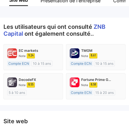
Site web
Présentation de l'entreprise
Comme
Personnel
--
Les utilisateurs qui ont consulté
ZNB
Capital
ont également consulté..
EC markets
TMGM
9.24
8.61
Note
Note
Compte ECN
10 à 15 ans
Compte ECN
10 à 15 ans
Réglementation de Australie
Réglementation de Australie
Market Making (MM)
Market Making (MM)
DecodeFX
Fortune Prime Global
Etiquette principale MT4
Etiquette principale MT4
8.55
8.58
Note
Note
5 à 10 ans
Compte ECN
15 à 20 ans
Réglementation de Australie
Réglementation de Australie
Market Making (MM)
Market Making (MM)
Etiquette principale MT4
Etiquette principale MT4
Site web