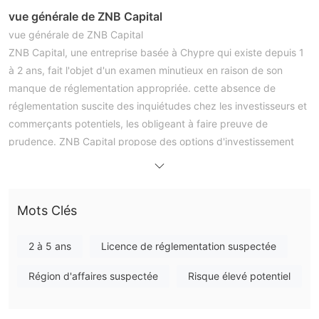
vue générale de ZNB Capital
vue générale de ZNB Capital
ZNB Capital, une entreprise basée à Chypre qui existe depuis 1
à 2 ans, fait l'objet d'un examen minutieux en raison de son
manque de réglementation appropriée. cette absence de
réglementation suscite des inquiétudes chez les investisseurs et
commerçants potentiels, les obligeant à faire preuve de
prudence. ZNB Capital propose des options d'investissement
dans divers instruments de marché, notamment des actions
ordinaires et privilégiées, des fonds négociés en bourse (ETF) et
des fonds indiciels.
Mots Clés
la société propose différents types de comptes, tels que des
comptes individuels, d'entreprise, de fiducie, de retraite et
2 à 5 ans
Licence de réglementation suspectée
conjoints, chacun répondant aux besoins spécifiques des
investisseurs. un effet de levier de 5:1 est disponible,
Région d'affaires suspectée
Risque élevé potentiel
permettant aux clients de négocier des titres dépassant les
montants déposés. alors que ZNB Capital les frais et les