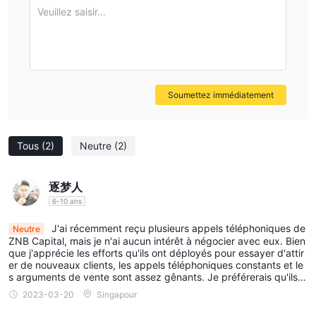
exigences minimales de dépôt et de retrait de 10 000 hkd et les
Veuillez saisir...
frais de retrait associés constituent des inconvénients notables
pour les investisseurs potentiels.
est ZNB Capital légitime?
en effet, ZNB Capital se trouve sous surveillance car il
fonctionne actuellement sans réglementation appropriée. cela
Soumettez immédiatement
pose un risque important pour ceux qui envisagent d’investir ou
de négocier avec eux. ce manque de surveillance et de
réglementation devrait conduire tous les clients potentiels à
Tous
(2)
Neutre
(2)
faire preuve d’une prudence prudente.
Instruments de marché
逐梦人
Actions ordinaires :
Ceux-ci représentent la propriété d’une
6-10 ans
entreprise, donnant droit aux investisseurs à une part des
J'ai récemment reçu plusieurs appels téléphoniques de
Neutre
bénéfices de l’entreprise, le cas échéant. Les exemples incluent
ZNB Capital, mais je n'ai aucun intérêt à négocier avec eux. Bien
les actions d’Apple Inc. et de Microsoft Corporation.
que j'apprécie les efforts qu'ils ont déployés pour essayer d'attir
Actions privilégiées :
er de nouveaux clients, les appels téléphoniques constants et le
Ce sont également des actions de
s arguments de vente sont assez gênants. Je préférerais qu'ils r
propriété dans une entreprise, mais elles ont une priorité plus
espectent ma décision et arrêtent de me contacter.
2023-03-20
Singapour
élevée pour le paiement des dividendes que les actions