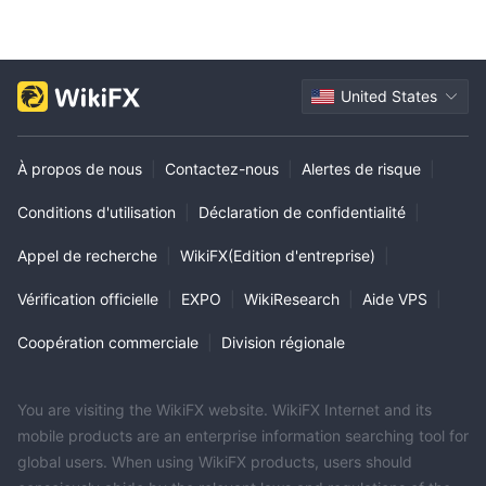
United States
À propos de nous
|
Contactez-nous
|
Alertes de risque
|
Conditions d'utilisation
|
Déclaration de confidentialité
|
Appel de recherche
|
WikiFX(Edition d'entreprise)
|
Vérification officielle
|
EXPO
|
WikiResearch
|
Aide VPS
|
Coopération commerciale
|
Division régionale
You are visiting the WikiFX website. WikiFX Internet and its
mobile products are an enterprise information searching tool for
global users. When using WikiFX products, users should