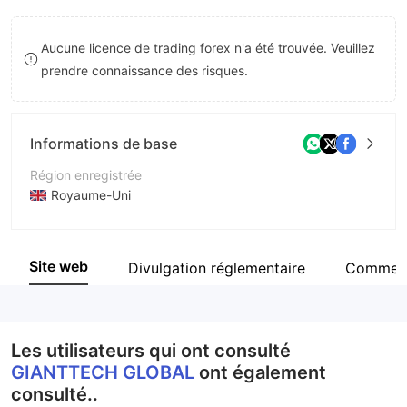
8
Aucune licence de trading forex n'a été trouvée. Veuillez
9
prendre connaissance des risques.
Informations de base
Région enregistrée
Royaume-Uni
Période d'exploitation
2 à 5 ans
Site web
Divulgation réglementaire
Comment
Société
GIANTTECH GLOBAL
Les utilisateurs qui ont consulté
GIANTTECH GLOBAL
ont également
consulté..