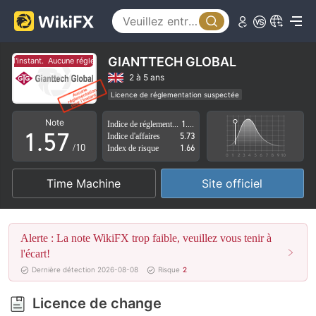
0
2
1
3
2
4
GIANTTECH GLOBAL
r l'instant.
Aucune réglementation pour l'instant.
3
5
2 à 5 ans
Licence de réglementation suspectée
0
4
6
Région d'affaires suspectée
Risque élevé potentiel
Note
Indice de réglementation
1.51
1
.
5
7
Indice d'affaires
5.73
/10
Index de risque
1.66
2
6
8
Time Machine
Site officiel
3
7
9
4
8
Alerte : La note WikiFX trop faible, veuillez vous tenir à
5
9
l'écart!
Dernière détection 2026-08-08
Risque
2
6
Licence de change
7