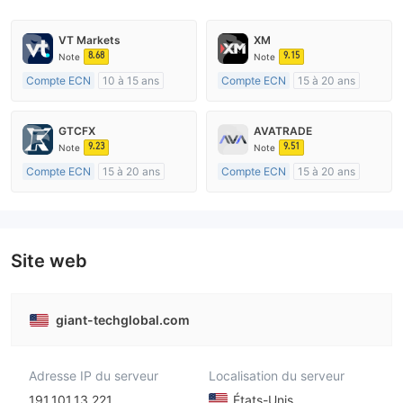
VT Markets
XM
8.68
9.15
Note
Note
Compte ECN
10 à 15 ans
Compte ECN
15 à 20 ans
Réglementation de Australie
Réglementation de Australie
Market Making (MM)
Market Making (MM)
GTCFX
AVATRADE
Etiquette principale MT4
Etiquette principale MT4
9.23
9.51
Note
Note
Compte ECN
15 à 20 ans
Compte ECN
15 à 20 ans
Réglementation de Royaume-Uni
Réglementation de Australie
Market Making (MM)
Market Making (MM)
Etiquette principale MT4
Etiquette principale MT4
Site web
giant-techglobal.com
Adresse IP du serveur
Localisation du serveur
191.101.13.221
États-Unis