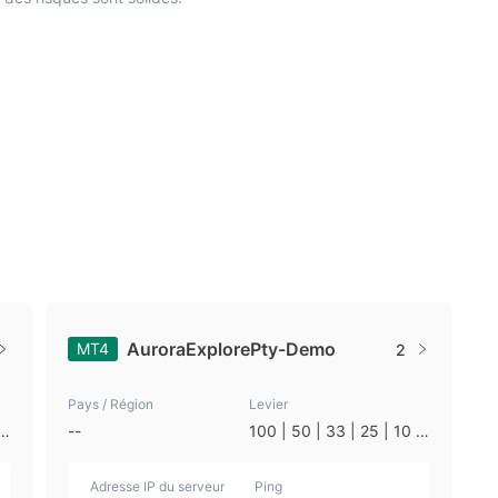
AuroraExplorePty-Demo
MT4
2
Pays / Région
Levier
|
--
100 | 50 | 33 | 25 | 10 |
1
Adresse IP du serveur
Ping