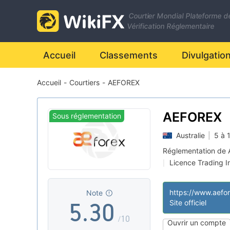
Courtier Mondial Plateforme d
Vérification Réglementaire
0
Accueil
Classements
Divulgatio
Accueil
-
Courtiers
-
AEFOREX
1
2
0
AEFOREX
Sous réglementation
Australie
|
5 à 
3
1
Réglementation de A
Licence Trading I
|
4
2
Etiquette princip
|
Courtiers Région
|
https://www.aefo
Note
Risque élevé poten
|
5
.
3
0
Site officiel
/10
Ouvrir un compte