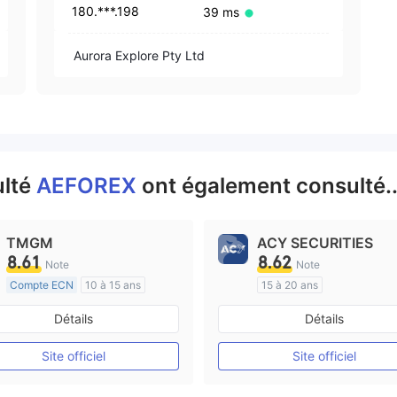
180.***.198
39 ms
Aurora Explore Pty Ltd
ulté
AEFOREX
ont également consulté.
TMGM
ACY SECURITIES
8.61
8.62
Note
Note
Compte ECN
10 à 15 ans
15 à 20 ans
Réglementation de Australie
Réglementation de Australi
Détails
Détails
Market Making (MM)
Market Making (MM)
Etiquette principale MT4
Etiquette principale MT4
Site officiel
Site officiel