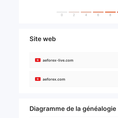
0
2
4
6
8
Site web
aeforex-live.com
aeforex.com
Diagramme de la généalogie