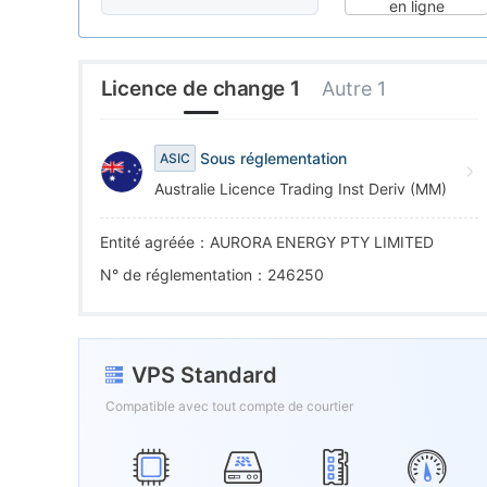
6
4
1
en ligne
7
5
2
Licence de change 1
Autre 1
8
6
3
Sous réglementation
ASIC
Australie Licence Trading Inst Deriv (MM)
9
7
4
Entité agréée：AURORA ENERGY PTY LIMITED
8
5
N° de réglementation：246250
9
6
VPS Standard
7
Compatible avec tout compte de courtier
8