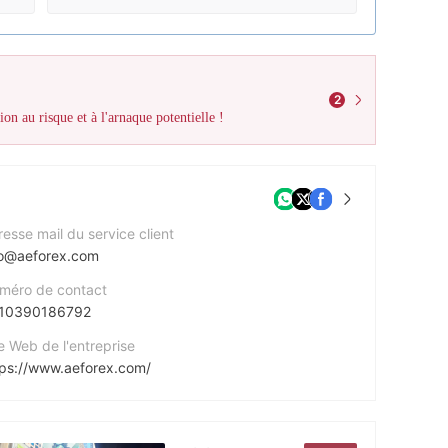
2
ion au risque et à l'arnaque potentielle !
esse mail du service client
fo@aeforex.com
méro de contact
10390186792
e Web de l'entreprise
tps://www.aeforex.com/
esse de l'entreprise
it 701 167 Queen street Melbourne VIC 3000 Australia