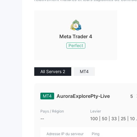
Meta Trader 4
Perfect
All Servers 2
MT4
AuroraExplorePty-Live
MT4
5
Pays / Région
Levier
--
100 | 50 | 33 | 25 | 10 
1
Adresse IP du serveur
Ping