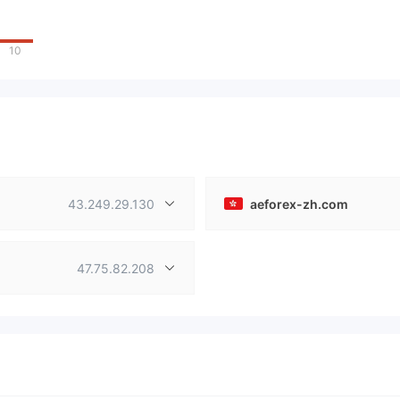
10
43.249.29.130
aeforex-zh.com
47.75.82.208