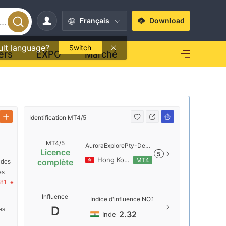
Français
Download
ult language?
Switch
ers
EXPO
Marché
Identification MT4/5
Identificati
MT4/5
AuroraExplorePty-Dem
Licence
5
o
Hong Kong
MT4
complète
 des
es
.81
Nom du s
Influence
Indice d'influence NO.1
AuroraE
D
res
2.32
Inde
Localisat