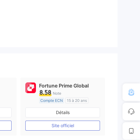
.
Fortune Prime Global
8.58
Note
Compte ECN
15 à 20 ans
e
Réglementation de Australie
Détails
Market Making (MM)
Etiquette principale MT4
Site officiel