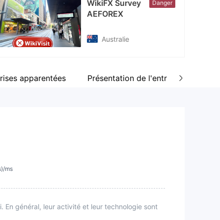
WikiFX Survey
Danger
AEFOREX
Australie
rises apparentées
Présentation de l'entreprise
C
s)/ms
En général, leur activité et leur technologie sont