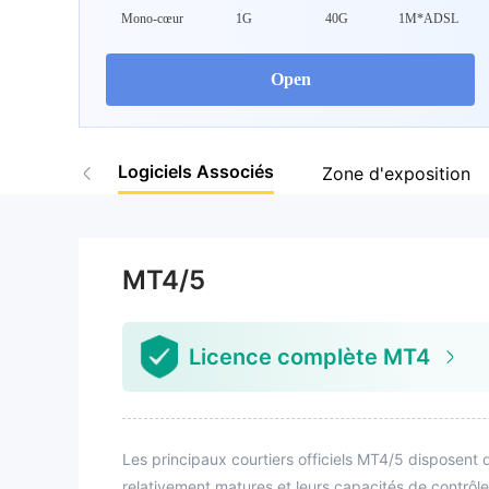
Mono-cœur
1G
40G
1M*ADSL
9
Open
Logiciels Associés
Zone d'exposition
MT4/5
Licence complète MT4
Les principaux courtiers officiels MT4/5 disposent d
relativement matures et leurs capacités de contrôle