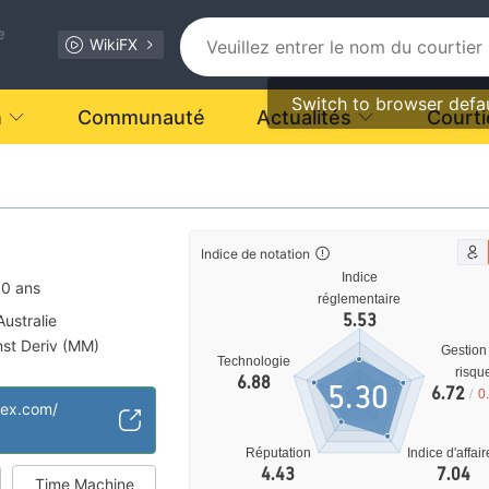
e
WikiFX
Switch to browser defa
n
Communauté
Actualités
Courti
Indice de notation
Indice
10 ans
réglementaire
5.53
ustralie
nst Deriv (MM)
Gestion
Technologie
ale MT4
risqu
6.88
5.30
6.72
/
0
aux
rex.com/
tiel
Réputation
Indice d'affai
4.43
7.04
Time Machine