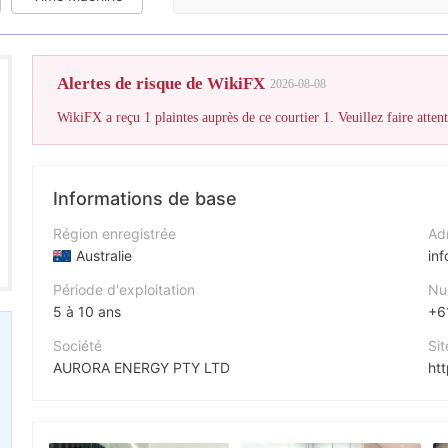
Alertes de risque de WikiFX
2026-08-08
WikiFX a reçu 1 plaintes auprès de ce courtier 1. Veuillez faire attent
Informations de base
Région enregistrée
Adr
Australie
in
Période d'exploitation
Nu
5 à 10 ans
+6
Société
Sit
AURORA ENERGY PTY LTD
ht
Abréviation
Adr
AEFOREX
Un