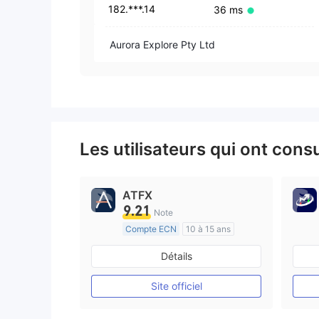
182.***.14
36 ms
Aurora Explore Pty Ltd
Les utilisateurs qui ont cons
ATFX
9.21
Note
Compte ECN
10 à 15 ans
Réglementation de Australie
Détails
Market Making (MM)
Etiquette principale MT4
Site officiel