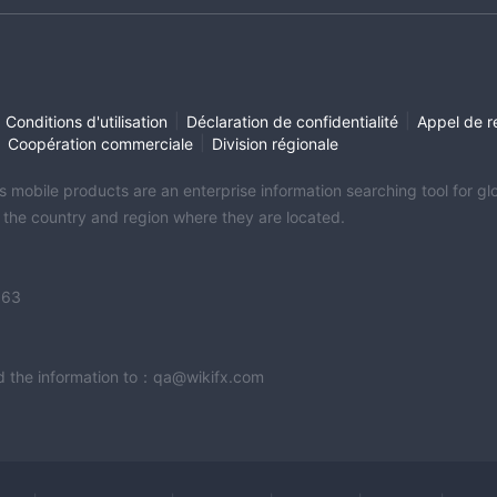
|
|
Conditions d'utilisation
Déclaration de confidentialité
Appel de r
|
|
Coopération commerciale
Division régionale
its mobile products are an enterprise information searching tool for 
f the country and region where they are located.
363
end the information to：qa@wikifx.com