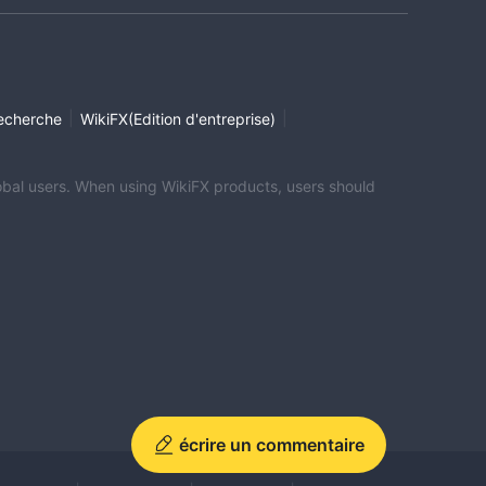
|
|
echerche
WikiFX(Edition d'entreprise)
global users. When using WikiFX products, users should
écrire un commentaire