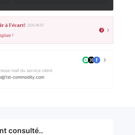
r à l'écart!
2026-08-07
2
gilant !
esse mail du service client
fo@1st-commodity.com
méro de contact
9 (0) 4207 – 909 35 20
e Web de l'entreprise
tps://www.1st-commodity.com/en/
t consulté..