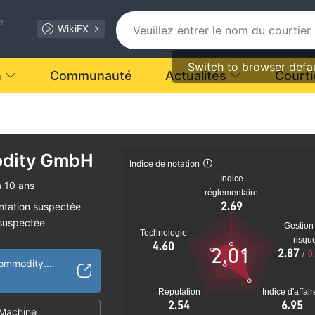
e
WikiFX
Switch to browser defa
n
Communauté
Actualités
Courti
odity GmbH
Indice de notation
Indice
à 10 ans
réglementaire
2.69
ntation suspectée
 suspectée
Gestion
Technologie
tiel
risqu
4.60
2.01
2.87
/
0
https://www.1st-commodity.com/en/
Réputation
Indice d'affai
2.54
6.95
Machine