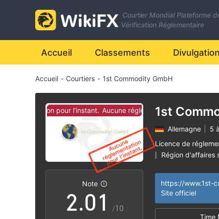
Courtier Mondial Plateforme d
Vérification Réglementaire
Accueil
Classements
Divulgatio
Accueil
-
Courtiers
-
1st Commodity GmbH
1st Comm
réglementation pour l'instant.
Aucune réglementation pour l'instant.
Allemagne
|
5 
0
Licence de régleme
Région d'affaires
|
1
0
Risque élevé poten
|
Note
2
.
0
1
Site officiel
/10
Time 