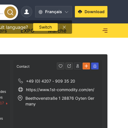
Français
Download
ult language?
Switch
ers
EXPO
Marché
Contact
+49 (0) 4207 - 909 35 20
https://www.1st-commodity.com/en/
 des
es
Beethovenstraße 1 28876 Oyten Ger
.17
many
res