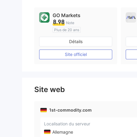
9
GO Markets
8.98
Note
Plus de 20 ans
Réglementation de Australie
Détails
Market Making (MM)
cTrader
Site officiel
Site web
1st-commodity.com
Localisation du serveur
Allemagne