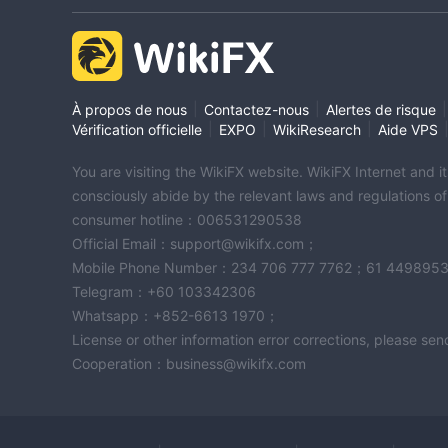
|
|
|
À propos de nous
Contactez-nous
Alertes de risque
|
|
|
Vérification officielle
EXPO
WikiResearch
Aide VPS
You are visiting the WikiFX website. WikiFX Internet and 
consciously abide by the relevant laws and regulations o
consumer hotline：006531290538
Official Email：support@wikifx.com；
Mobile Phone Number：234 706 777 7762；61 449895
Telegram：+60 103342306
Whatsapp：+852-6613 1970；
License or other information error corrections, please s
Cooperation：business@wikifx.com