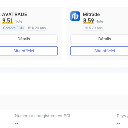
AVATRADE
Mitrade
9.51
8.59
Note
Note
Compte ECN
15 à 20 ans
15 à 20 ans
Réglementation de Australie
Réglementation de Australi
Détails
Détails
Market Making (MM)
Market Making (MM)
Etiquette principale MT4
Auto-recherche
Site officiel
Site officiel
Numéro d'enregistrement PCI
Pays /
--
--