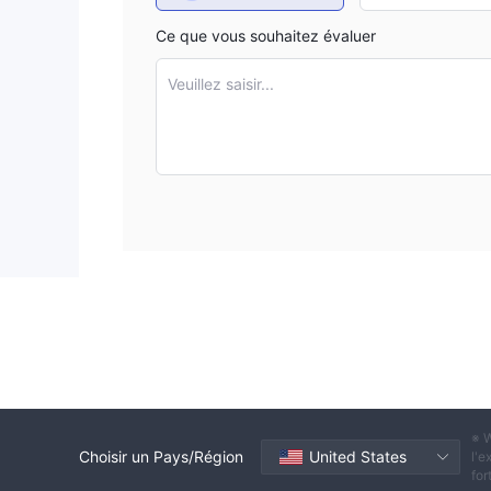
Ce que vous souhaitez évaluer
Veuillez saisir...
※ W
Choisir un Pays/Région
United States
l'e
for