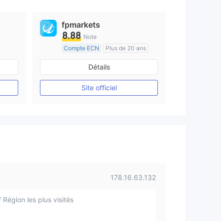
fpmarkets
8.88
Note
Compte ECN
Plus de 20 ans
e
Réglementation de Australie
Détails
Market Making (MM)
Etiquette principale MT4
Site officiel
178.16.63.132
 Région les plus visités