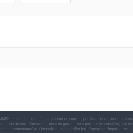
ikiFX compile des données provenant de sources publiques et des contributions d
xactitude de ces informations, nous ne garantissons pas leur exhaustivité, leur exac
tement recommandé aux investisseurs de vérifier les informations importantes aup