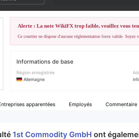
Alerte : La note WikiFX trop faible, veuillez vous teni
Ce courtier ne dispose d'aucune réglementation forex valide. Soyez vi
Informations de base
Région enregistrée
Adr
Allemagne
in
Période d'exploitation
Nu
5 à 10 ans
+4
Entreprises apparentées
Employés
Commentaire
Société
Sit
1st Commodity GmbH
ht
ulté
1st Commodity GmbH
ont égalemen