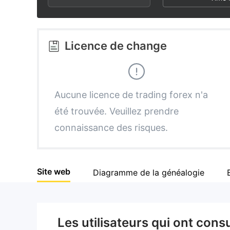
3
1
2
4
2
3
Licence de change
5
3
4
6
4
5
Aucune licence de trading forex n'a
été trouvée. Veuillez prendre
7
5
6
connaissance des risques.
8
6
7
Site web
Diagramme de la généalogie
9
7
8
8
9
Les utilisateurs qui ont cons