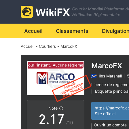
0
Courtier Mondial Plateforme d
1
Vérification Réglementaire
2
Accueil
Classements
Divulgatio
Accueil
-
Courtiers
-
MarcoFX
3
4
MarcoFX
mentation pour l'instant.
Aucune réglementation pour l'instant.
Îles Marshall
|
5
0
5
Licence de régleme
Etiquette princip
|
1
0
6
Courtiers Région
|
Risque élevé poten
|
https://marcofx.c
Note
2
.
1
7
Site officiel
/10
Ouvrir un compte