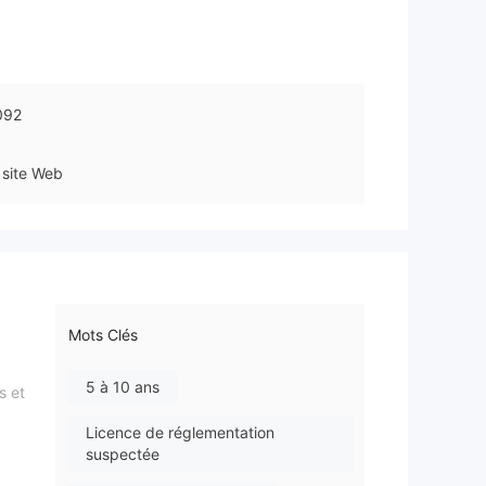
092
site Web
Mots Clés
5 à 10 ans
s et
Licence de réglementation
suspectée