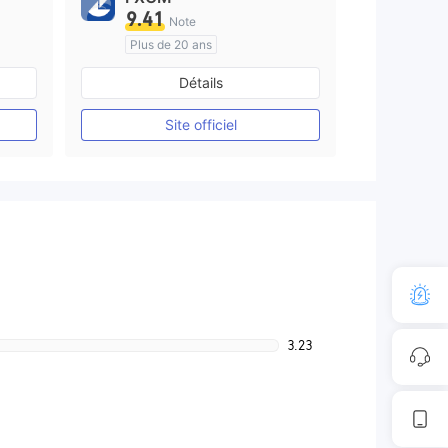
9.41
Note
Plus de 20 ans
e
Réglementation de Australie
Détails
Market Making (MM)
Etiquette principale MT4
Site officiel
3.23