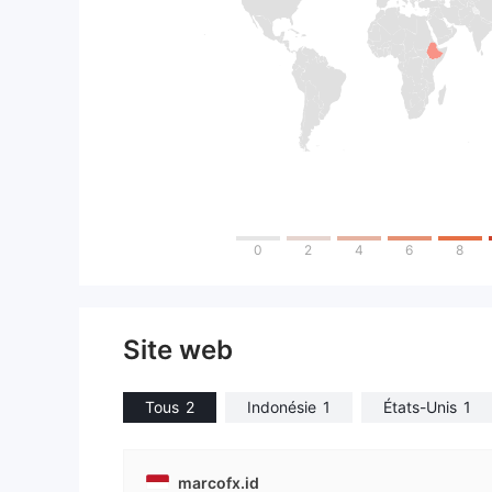
0
2
4
6
8
Site web
Tous
2
Indonésie
1
États-Unis
1
marcofx.id