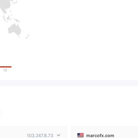
10
103.247.8.73
marcofx.com