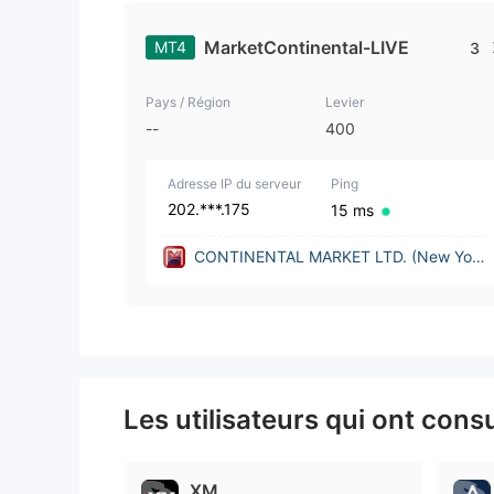
MarketContinental-LIVE
MT4
3
Pays / Région
Levier
--
400
Adresse IP du serveur
Ping
202.***.175
15 ms
CONTINENTAL MARKET LTD. (New York
(United States))
Les utilisateurs qui ont cons
XM