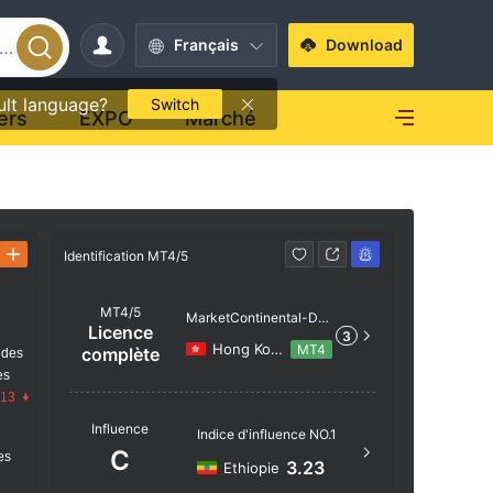
Français
Download
ult language?
Switch
ers
EXPO
Marché
Identification MT4/5
Identificati
MT4/5
MarketContinental-DE
Licence
3
MO
Hong Kong
MT4
complète
 des
es
.13
Nom du s
Influence
Indice d'influence NO.1
MarketC
C
res
3.23
Ethiopie
Localisat