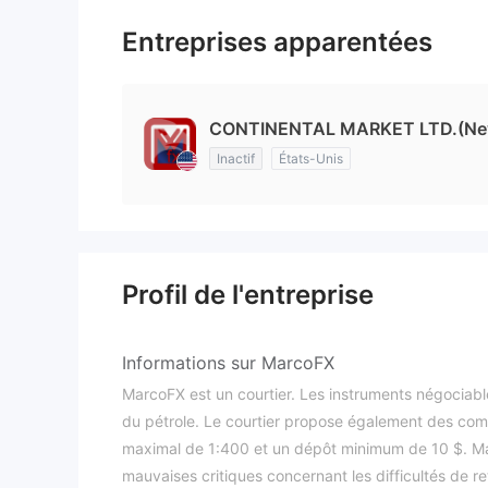
Entreprises apparentées
CONTINENTAL MARKET LTD.(New Y
Inactif
États-Unis
Profil de l'entreprise
Informations sur MarcoFX
MarcoFX est un courtier. Les instruments négociab
du pétrole. Le courtier propose également des com
maximal de 1:400 et un dépôt minimum de 10 $. Mar
mauvaises critiques concernant les difficultés de ret