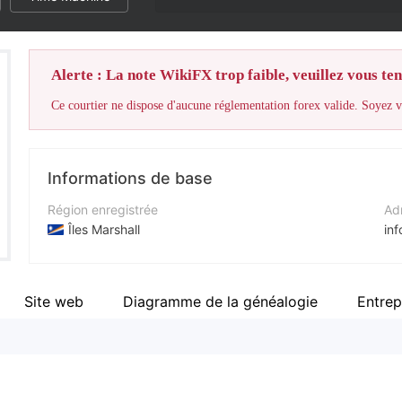
Alerte : La note WikiFX trop faible, veuillez vous teni
Ce courtier ne dispose d'aucune réglementation forex valide. Soyez vi
Informations de base
Région enregistrée
Adr
Îles Marshall
in
Période d'exploitation
Nu
5 à 10 ans
+8
Site web
Diagramme de la généalogie
Entrep
Société
Sit
Market Continental Ltd
ht