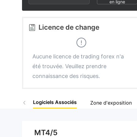
3
2
8
en ligne
4
3
9
Licence de change
5
4
6
5
Aucune licence de trading forex n'a
été trouvée. Veuillez prendre
7
6
connaissance des risques.
8
7
Logiciels Associés
Zone d'exposition
9
8
9
MT4/5