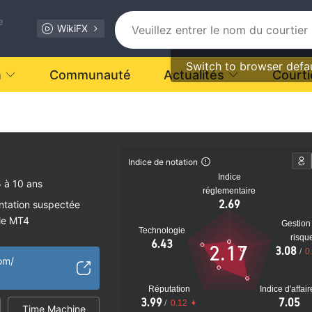
e
WikiFX
Switch to browser defa
n
Communauté
Actualités
Courti
Indice de notation
Indice
 à 10 ans
réglementaire
2.69
ntation suspectée
ale MT4
Gestion
Technologie
aux
risqu
6.43
2.17
3.08
/
0
tiel
om/
Réputation
Indice d'affai
3.99
7.05
/
0.12
Time Machine