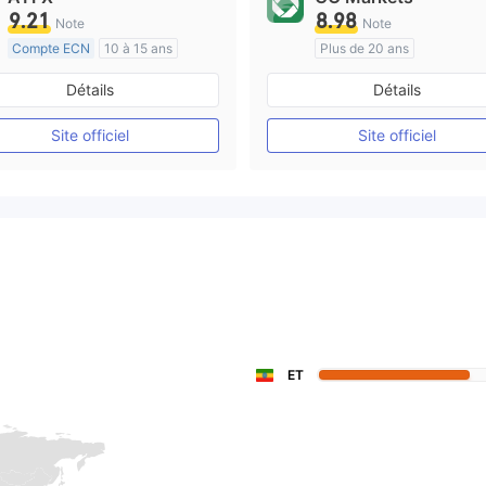
9.21
8.98
Note
Note
Compte ECN
10 à 15 ans
Plus de 20 ans
Réglementation de Australie
Réglementation de Australi
Détails
Détails
Market Making (MM)
Market Making (MM)
Etiquette principale MT4
cTrader
Site officiel
Site officiel
ET