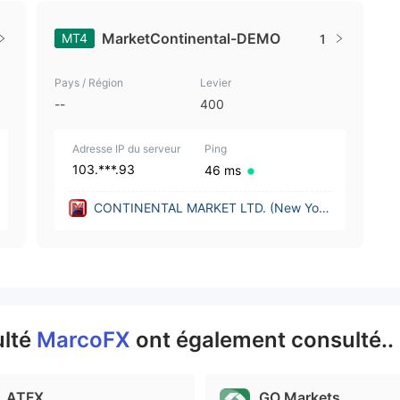
MarketContinental-DEMO
MT4
1
Pays / Région
Levier
--
400
Adresse IP du serveur
Ping
103.***.93
46 ms
CONTINENTAL MARKET LTD. (New York
(United States))
ulté
MarcoFX
ont également consulté..
ATFX
GO Markets