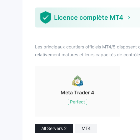
Licence complète MT4
Les principaux courtiers officiels MT4/5 disposent d
relativement matures et leurs capacités de contrôle
Meta Trader 4
Perfect
All Servers 2
MT4