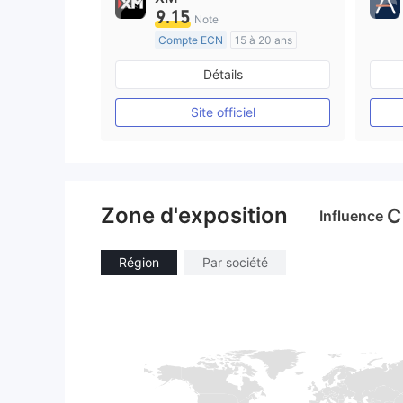
9.15
Note
Compte ECN
15 à 20 ans
Réglementation de Australie
Détails
Market Making (MM)
Etiquette principale MT4
Site officiel
Zone d'exposition
C
Influence
Région
Par société