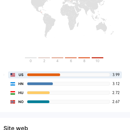
0
2
4
6
8
10
3.99
US
3.12
HN
2.72
HU
2.67
NO
Site web