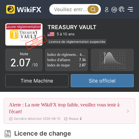
2
3
4
TREASURY VAULT
Aucune réglementation pour l'instant.
Aucune réglementation pour l'instant.
0
5
5 à 10 ans
Licence de réglementation suspectée
1
6
Région d'affaires suspectée
Risque élevé potentiel
Note
Indice de réglementation
4.66
2
.
0
7
Indice d'affaires
7.34
/10
Index de risque
2.87
3
1
8
Time Machine
Site officiel
4
2
9
5
3
Alerte : La note WikiFX trop faible, veuillez vous tenir à
6
4
l'écart!
Dernière détection 2026-08-10
Risque
2
7
5
Licence de change
8
6