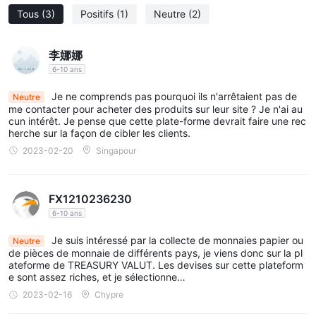
éducatif sur les devises mondiales. cependant, il est important
Tous
(3)
Positifs
(1)
Neutre
(2)
de considérer les risques potentiels associés à TREASURY
VAULT , car il fonctionne sans réglementation valable. de plus, il
李娜娜
y a un manque de transparence concernant les coffres-forts et
6-10 ans
les voûtes proposés. les avis des utilisateurs sur wikifx sont
mitigés, et il convient de noter que les clients doivent passer un
Je ne comprends pas pourquoi ils n'arrêtaient pas de
Neutre
me contacter pour acheter des produits sur leur site ? Je n'ai au
appel téléphonique pour se renseigner sur les prix de l'or et de
cun intérêt. Je pense que cette plate-forme devrait faire une rec
l'argent.
herche sur la façon de cibler les clients.
2023-02-20
Singapour
est TREASURY VAULT légitime?
le statut réglementaire de TREASURY VAULT a été
soigneusement examiné et il a été déterminé que le courtier
FX1210236230
opère actuellement sans réglementation valide. il est important
6-10 ans
de noter que ce manque de réglementation présente des
Je suis intéressé par la collecte de monnaies papier ou
Neutre
risques potentiels pour les personnes qui envisagent de
de pièces de monnaie de différents pays, je viens donc sur la pl
ateforme de TREASURY VALUT. Les devises sur cette plateform
s'engager avec ce courtier. par conséquent, il faut faire preuve
e sont assez riches, et je sélectionne…
de prudence lorsqu'il s'agit de TREASURY VAULT .
2023-02-16
Chypre
Instruments de marché