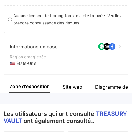
9
7
Aucune licence de trading forex n'a été trouvée. Veuillez
8
prendre connaissance des risques.
9
Informations de base
Région enregistrée
États-Unis
Période d'exploitation
5 à 10 ans
Zone d'exposition
Site web
Diagramme de l
Société
TREASURY VAULT
Les utilisateurs qui ont consulté
TREASURY
VAULT
ont également consulté..