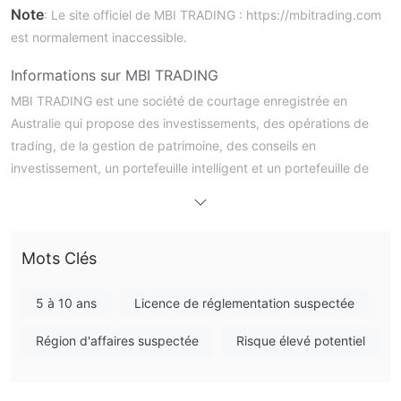
Note
: Le site officiel de MBI TRADING : https://mbitrading.com
est normalement inaccessible.
Informations sur MBI TRADING
MBI TRADING est une société de courtage enregistrée en
Australie qui propose des investissements, des opérations de
trading, de la gestion de patrimoine, des conseils en
investissement, un portefeuille intelligent et un portefeuille de
matières premières. La société propose également différents
types de comptes avec un dépôt minimum de 300 $. Bien que
le site officiel du courtier soit fermé, les traders ne peuvent pas
Mots Clés
obtenir plus d'informations sur la sécurité.
MBI TRADING est-il légitime ?
5 à 10 ans
Licence de réglementation suspectée
MBI TRADING est autorisé et réglementé par l'Autorité des
Région d'affaires suspectée
Risque élevé potentiel
valeurs mobilières et des investissements de l'Australie (ASIC).
Son statut actuel est un clone suspect, ce qui augmente les
risques de non-conformité aux opérations de trading et réduit la