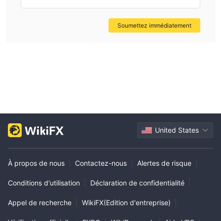
ouvert, les traders ne peuvent pas obtenir plus d'informations
sur les services de sécurité. De plus, le statut de clone suspect
indique que les risques de trading du courtier sont élevés. Il est
Soumettez immédiatement
conseillé de choisir des courtiers réglementés avec des
opérations transparentes pour garantir la sécurité de vos
investissements et la conformité aux normes légales. Les
traders peuvent en apprendre davantage sur d'autres courtiers
via WikiFX. L'information améliore la sécurité des transactions.
United States
À propos de nous
|
Contactez-nous
|
Alertes de risque
|
Conditions d'utilisation
|
Déclaration de confidentialité
|
Appel de recherche
|
WikiFX(Edition d'entreprise)
|