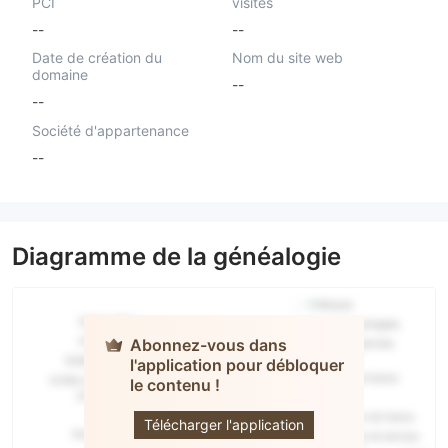
PCI
visités
--
--
Date de création du
Nom du site web
domaine
--
--
Société d'appartenance
--
Diagramme de la généalogie
Abonnez-vous dans
l'application pour débloquer
MBI
le contenu !
TRADING
Télécharger l'application