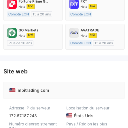
Fortune Prime Global
FXT
8.58
8.67
Note
Note
Compte ECN
15 à 20 ans
Compte ECN
Réglementation de Australie
Plus de 20 ans
Market Making (MM)
Réglementation de Australie
GO Markets
AVATRADE
Etiquette principale MT4
Market Making (MM)
8.98
9.51
Note
Note
Etiquette principale MT4
Plus de 20 ans
Compte ECN
15 à 20 ans
Réglementation de Australie
Réglementation de Australie
Market Making (MM)
Market Making (MM)
cTrader
Etiquette principale MT4
Site web
mbitrading.com
Adresse IP du serveur
Localisation du serveur
172.67.187.243
États-Unis
Numéro d'enregistrement
Pays / Région les plus