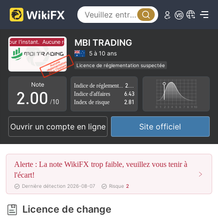
MBI TRADING
pour l'instant.
Aucune réglementation pour l'instant.
0
5 à 10 ans
Licence de réglementation suspectée
1
Région d'affaires suspectée
Risque élevé potentiel
Note
Indice de réglementation
2.62
2
.
0
0
Indice d'affaires
6.43
/10
Index de risque
2.81
3
1
1
Ouvrir un compte en ligne
Site officiel
4
2
2
5
3
3
Alerte : La note WikiFX trop faible, veuillez vous tenir à
6
4
4
l'écart!
Dernière détection 2026-08-07
Risque
2
7
5
5
Licence de change
8
6
6