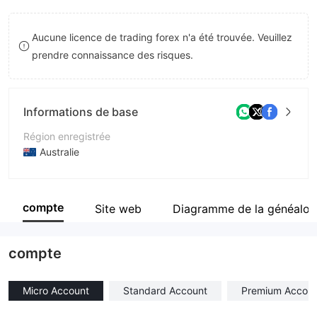
9
7
7
Aucune licence de trading forex n'a été trouvée. Veuillez
8
8
prendre connaissance des risques.
9
9
Informations de base
Région enregistrée
Australie
Période d'exploitation
5 à 10 ans
compte
Site web
Diagramme de la généalog
Société
MB Investment Trading PTY LTD
compte
Micro Account
Standard Account
Premium Accou