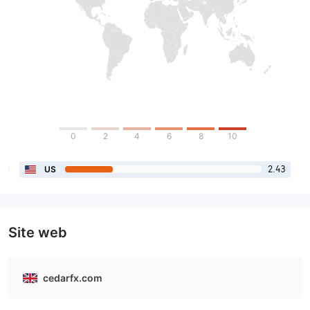
0
2
4
6
8
10
2.43
US
Site web
cedarfx.com