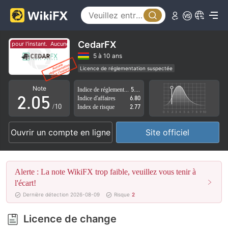
0
1
2
CedarFX
 pour l'instant.
Aucune réglementation pour l'instant.
0
3
5 à 10 ans
Licence de réglementation suspectée
1
4
Région d'affaires suspectée
Risque élevé potentiel
Note
Indice de réglementation
5.62
2
.
0
5
Indice d'affaires
6.80
/10
Index de risque
2.77
3
1
6
Ouvrir un compte en ligne
Site officiel
4
2
7
5
3
8
Alerte : La note WikiFX trop faible, veuillez vous tenir à
6
4
9
l'écart!
Dernière détection 2026-08-09
Risque
2
7
5
Licence de change
8
6