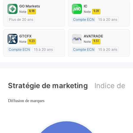
GO Markets
IC
8.98
9.09
Note
Note
Plus de 20 ans
Compte ECN
15 à 20 ans
Réglementation de Australie
Réglementation de Australie
Market Making (MM)
Market Making (MM)
GTCFX
AVATRADE
cTrader
Etiquette principale MT4
9.23
9.51
Note
Note
Compte ECN
15 à 20 ans
Compte ECN
15 à 20 ans
Réglementation de Royaume-Uni
Réglementation de Australie
Market Making (MM)
Market Making (MM)
Etiquette principale MT4
Etiquette principale MT4
Stratégie de marketing
Indice de d