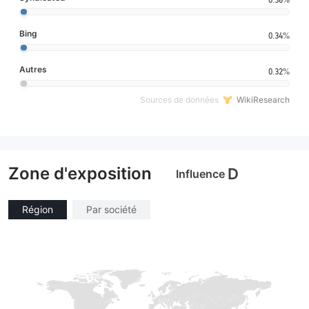
Bing
0.34%
Autres
0.32%
Sources de données
WikiResearch
Zone d'exposition
D
Influence
Région
Par société