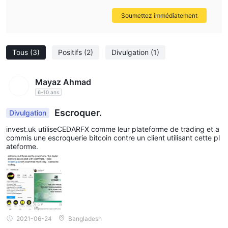
Soumettez immédiatement
Tous
(3)
Positifs
(2)
Divulgation
(1)
Mayaz Ahmad
6-10 ans
Escroquer.
Divulgation
invest.uk utiliseCEDARFX comme leur plateforme de trading et a
commis une escroquerie bitcoin contre un client utilisant cette pl
ateforme.
2021-06-24
Bangladesh