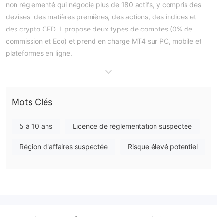
non réglementé qui négocie plus de 180 actifs, y compris des
devises, des matières premières, des actions, des indices et
des crypto CFD. Il propose deux types de comptes (0% de
commission et Eco) et prend en charge MT4 sur PC, mobile et
plateformes en ligne.
Avantages et Inconvénients
CedarFX Est-il Légitime?
CedarFX est un courtier non réglementé. Bien qu'il prétende
être enregistré à Maurice, le pays ne dispose pas d'une autorité
Mots Clés
financière reconnue qui supervise ou réglemente les courtiers
FX ou CFD.
5 à 10 ans
Licence de réglementation suspectée
Selon les enregistrements Whois, le domaine cedarfx.com a été
Région d'affaires suspectée
Risque élevé potentiel
enregistré le 21 mars 2018, mis à jour pour la dernière fois le 22
mars 2025 et expirera le 21 mars 2027. Le statut du domaine
est actuellement défini sur "client delete prohibited", "client
renew prohibited", "client transfer prohibited" et "client update
prohibited".
Que Puis-je Trader surCedarFX?