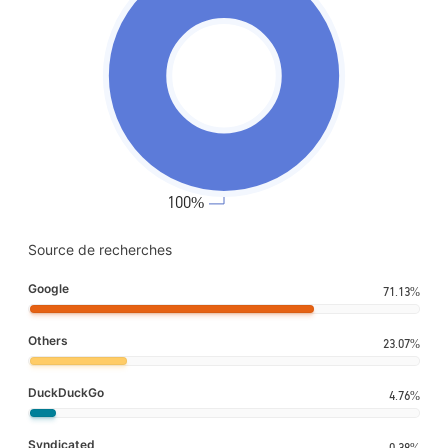
Source de recherches
Google
71.13%
Others
23.07%
DuckDuckGo
4.76%
Syndicated
0.38%