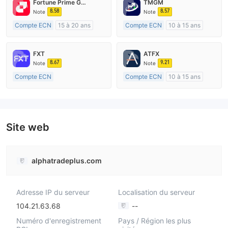
Fortune Prime Global
TMGM
8.58
8.57
Note
Note
Compte ECN
15 à 20 ans
Compte ECN
10 à 15 ans
Réglementation de Australie
Réglementation de Australie
Market Making (MM)
Market Making (MM)
FXT
ATFX
Etiquette principale MT4
Etiquette principale MT4
8.67
9.21
Note
Note
Compte ECN
Compte ECN
10 à 15 ans
Plus de 20 ans
Réglementation de Australie
Réglementation de Australie
Market Making (MM)
Market Making (MM)
Etiquette principale MT4
Etiquette principale MT4
Site web
alphatradeplus.com
Adresse IP du serveur
Localisation du serveur
104.21.63.68
--
Numéro d'enregistrement
Pays / Région les plus