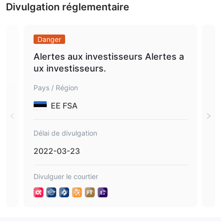
Divulgation réglementaire
Danger
Da
Alertes aux investisseurs Alertes a
Bla
ux investisseurs.
es 
Pays / Région
Pays
EE FSA
Délai de divulgation
Déla
2022-03-23
202
Divulguer le courtier
Divu