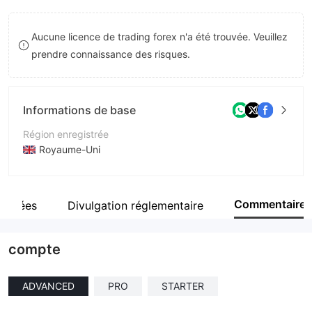
8
Aucune licence de trading forex n'a été trouvée. Veuillez
9
prendre connaissance des risques.
Informations de base
Région enregistrée
Royaume-Uni
Période d'exploitation
5 à 10 ans
Commentaire
rentées
Divulgation réglementaire
Société
ALPHA PLUS LTD
compte
ADVANCED
PRO
STARTER