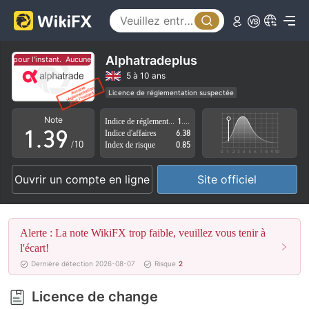
4
5
0
6
Alphatradeplus
n pour l'instant.
Aucune réglementation pour l'instant.
1
7
5 à 10 ans
Licence de réglementation suspectée
0
2
8
Région d'affaires suspectée
Risque élevé potentiel
Note
Indice de réglementation
1.85
1
.
3
9
Indice d'affaires
6.38
/10
Index de risque
0.85
2
4
Ouvrir un compte en ligne
Site officiel
3
5
4
6
Alerte : La note WikiFX trop faible, veuillez vous tenir à
5
7
l'écart!
Dernière détection 2026-08-07
Risque
2
6
8
Licence de change
7
9