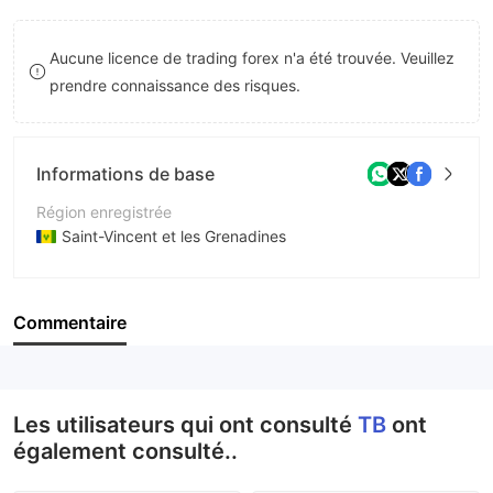
9
7
8
Aucune licence de trading forex n'a été trouvée. Veuillez
8
9
prendre connaissance des risques.
9
Informations de base
Région enregistrée
Saint-Vincent et les Grenadines
Période d'exploitation
5 à 10 ans
Commentaire
Société
TBinternational
Les utilisateurs qui ont consulté
TB
ont
également consulté..