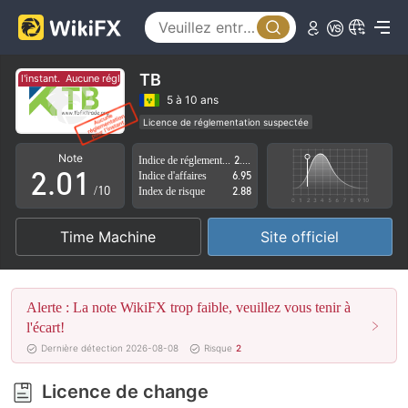
TB
ur l'instant.
Aucune réglementation pour l'instant.
0
5 à 10 ans
Licence de réglementation suspectée
1
0
Région d'affaires suspectée
Risque élevé potentiel
Note
Indice de réglementation
2.59
2
.
0
1
Indice d'affaires
6.95
/10
Index de risque
2.88
3
1
2
Time Machine
Site officiel
4
2
3
5
3
4
Alerte : La note WikiFX trop faible, veuillez vous tenir à
6
4
5
l'écart!
Dernière détection 2026-08-08
Risque
2
7
5
6
Licence de change
8
6
7