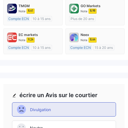
TMGM
GO Markets
8.61
8.98
Note
Note
Compte ECN
10 à 15 ans
Plus de 20 ans
Réglementation de Australie
Réglementation de Australie
Market Making (MM)
Market Making (MM)
EC markets
Neex
Etiquette principale MT4
cTrader
9.24
8.64
Note
Note
Compte ECN
10 à 15 ans
Compte ECN
15 à 20 ans
Réglementation de Australie
Réglementation de Australie
Market Making (MM)
Market Making (MM)
Etiquette principale MT4
Etiquette principale MT4
écrire un Avis sur le courtier
Divulgation
Neutre