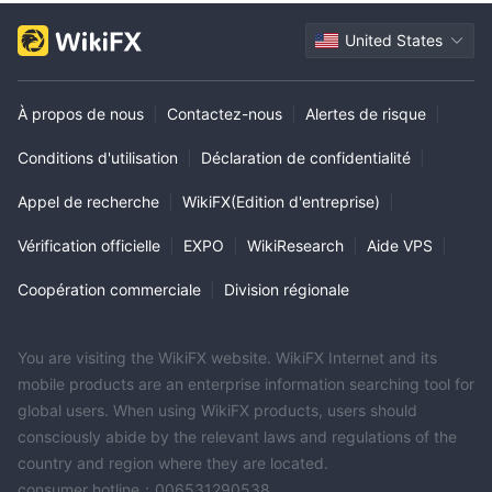
United States
À propos de nous
|
Contactez-nous
|
Alertes de risque
|
Conditions d'utilisation
|
Déclaration de confidentialité
|
Appel de recherche
|
WikiFX(Edition d'entreprise)
|
Vérification officielle
|
EXPO
|
WikiResearch
|
Aide VPS
|
Coopération commerciale
|
Division régionale
You are visiting the WikiFX website. WikiFX Internet and its
mobile products are an enterprise information searching tool for
global users. When using WikiFX products, users should
consciously abide by the relevant laws and regulations of the
country and region where they are located.
consumer hotline：006531290538