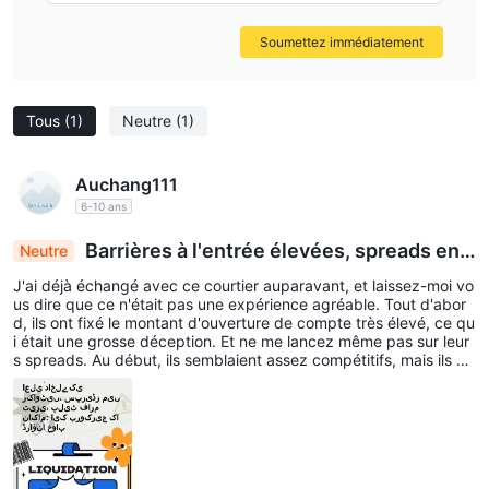
Soumettez immédiatement
Tous
(1)
Neutre
(1)
Auchang111
6-10 ans
Barrières à l'entrée élevées, spreads en h
Neutre
ausse, plateforme défaillante : un cauchemar po
J'ai déjà échangé avec ce courtier auparavant, et laissez-moi vo
ur les courtiers
us dire que ce n'était pas une expérience agréable. Tout d'abor
d, ils ont fixé le montant d'ouverture de compte très élevé, ce qu
i était une grosse déception. Et ne me lancez même pas sur leur
s spreads. Au début, ils semblaient assez compétitifs, mais ils on
t ensuite grimpé en flèche à quelques centaines de pips. C'était
un tour de montagnes russes, laissez-moi vous dire. Et pour cour
onner le tout, leur plateforme de trading n'était que de la foutais
e. Je suis resté totalement déçu et j'ai fini par m'éloigner. Certain
ement pas le courtier pour moi.