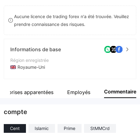
8
Aucune licence de trading forex n'a été trouvée. Veuillez
9
prendre connaissance des risques.
Informations de base
Région enregistrée
Royaume-Uni
Période d'exploitation
2 à 5 ans
Commentaire
ntreprises apparentées
Employés
Société
Matsuda Markets Capital Management Ltd
compte
Cent
Islamic
Prime
StMMCrd