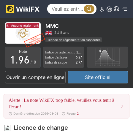
4
1
5
2
6
3
MMC
tant.
Aucune réglementation pour l'instant.
7
4
2 à 5 ans
Licence de réglementation suspectée
0
8
5
Région d'affaires suspectée
Risque élevé potentiel
Note
Indice de réglementation
2.54
1
.
9
6
Indice d'affaires
6.27
/10
Index de risque
2.77
2
7
Ouvrir un compte en ligne
Site officiel
3
8
4
9
Alerte : La note WikiFX trop faible, veuillez vous tenir à
5
l'écart!
Dernière détection 2026-08-08
Risque
2
6
Licence de change
7