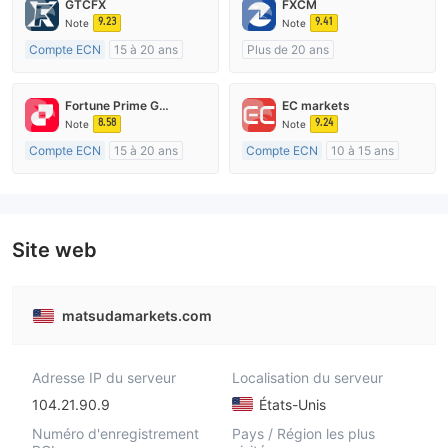
GTCFX
FXCM
9.23
9.41
Note
Note
Compte ECN
15 à 20 ans
Plus de 20 ans
Réglementation de Royaume-Uni
Réglementation de Australie
Market Making (MM)
Market Making (MM)
Fortune Prime Global
EC markets
Etiquette principale MT4
Etiquette principale MT4
8.58
9.24
Note
Note
Compte ECN
15 à 20 ans
Compte ECN
10 à 15 ans
Réglementation de Australie
Réglementation de Australie
Market Making (MM)
Market Making (MM)
Etiquette principale MT4
Etiquette principale MT4
Site web
matsudamarkets.com
Adresse IP du serveur
Localisation du serveur
104.21.90.9
États-Unis
Numéro d'enregistrement
Pays / Région les plus