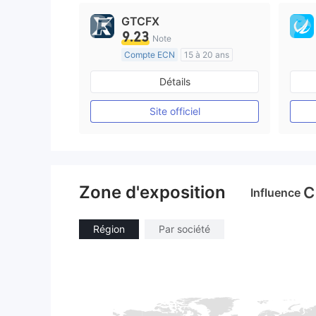
GTCFX
9.23
Note
Compte ECN
15 à 20 ans
Réglementation de Royaume-Uni
Détails
Market Making (MM)
Etiquette principale MT4
Site officiel
Zone d'exposition
C
Influence
Région
Par société