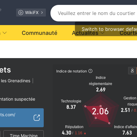
e
WikiFX
Switch to browser defa
n
Communauté
Actualités
Courti
ets
nt.
Indice de notation
Indice
t les Grenadines
|
réglementaire
2.69
Gestion
ntation suspectée
Technologie
risqu
8.37
2.06
2.51
/
0
 suspectée
ets.com/
tiel
Réputation
Indice d'affai
4.30
7.63
/
1.16
Time Machine