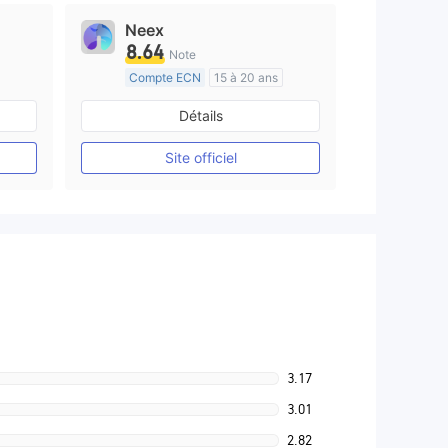
Neex
8.64
Note
Compte ECN
15 à 20 ans
e
Réglementation de Australie
Détails
Market Making (MM)
Etiquette principale MT4
Site officiel
3.17
3.01
2.82