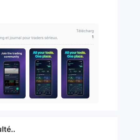
Télécharg
1
ng et journal pour traders sérieux.
lté..