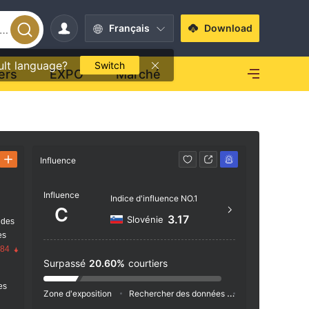
Français
Download
ult language?
Switch
ers
EXPO
Marché
Influence
Contact
Influence
http
Indice d'influence NO.1
C
Suite 3
3.17
Slovénie
 des
Beachm
es
d the 
.84
Surpassé
20.60%
courtiers
res
Zone d'exposition
Rechercher des données
Publicité
Ind