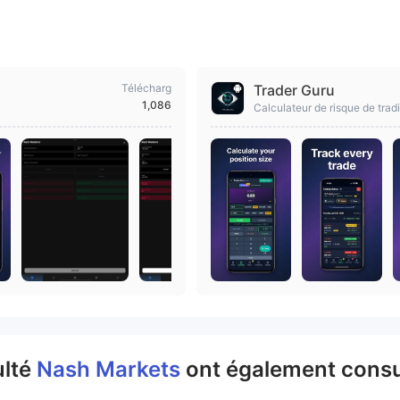
Télécharg
Trader Guru
1,086
Calculateur de risque de tradi
ulté
Nash Markets
ont également consu