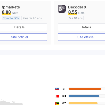
fpmarkets
DecodeFX
8.88
8.55
Note
Note
Compte ECN
Plus de 20 ans
5 à 10 ans
Réglementation de Australie
Réglementation de Australi
Détails
Détails
Market Making (MM)
Market Making (MM)
Etiquette principale MT4
Etiquette principale MT4
Site officiel
Site officiel
SI
BH
MZ