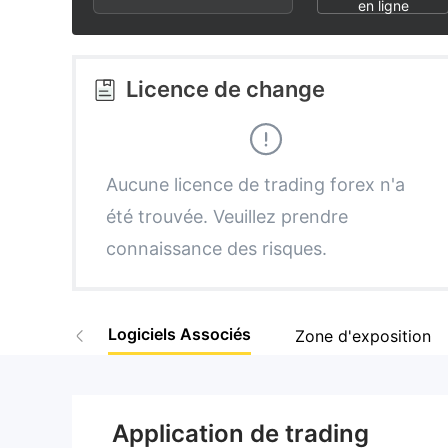
3
1
7
en ligne
4
2
8
Licence de change
5
3
9
6
4
Aucune licence de trading forex n'a
été trouvée. Veuillez prendre
7
5
connaissance des risques.
8
6
Logiciels Associés
Zone d'exposition
9
7
8
Application de trading