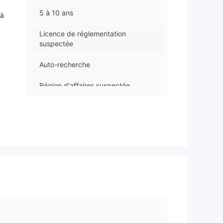
5 à 10 ans
 à
Licence de réglementation
suspectée
Auto-recherche
Région d'affaires suspectée
s
Risque élevé potentiel
s
urs
ur