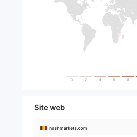
0
2
4
6
8
Site web
nashmarkets.com