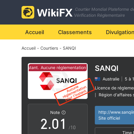
Courtier Mondial Plateforme d
Vérification Réglementaire
Accueil
Classements
Divulgatio
Accueil
-
Courtiers
-
SANQI
SANQI
on pour l'instant.
Aucune réglementation pour l'instant.
Australie
|
5 à 
0
Licence de régleme
Région d'affaires
|
1
0
Risque élevé poten
|
Note
2
.
0
1
Site officiel
/10
Time 