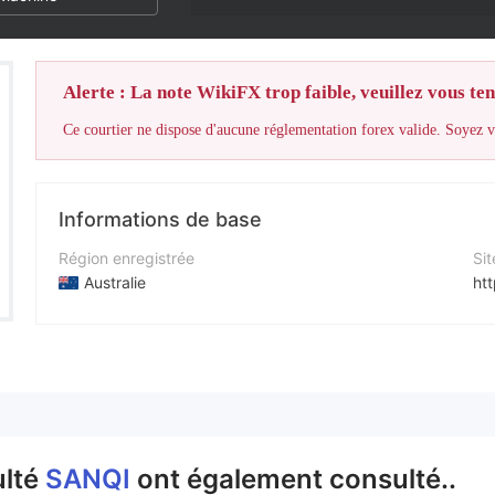
Alerte : La note WikiFX trop faible, veuillez vous teni
Ce courtier ne dispose d'aucune réglementation forex valide. Soyez vi
Informations de base
Région enregistrée
Sit
Australie
ht
Période d'exploitation
5 à 10 ans
Société
SANQI International Group
ulté
SANQI
ont également consulté..