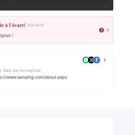
r à l'écart!
2026-08-08
2
gilant !
e Web de l'entreprise
tp://www.sanqiing.com/about.aspx