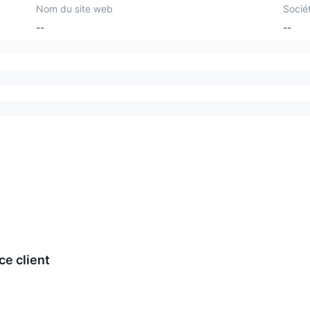
Nom du site web
Socié
--
--
ce client