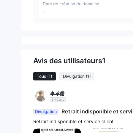
Date de création du domaine
--
Avis des utilisateurs
1
Tous
(1)
Divulgation
(1)
李孝儒
6-10 ans
Retrait indisponible et servi
Divulgation
Retrait indisponible et service client