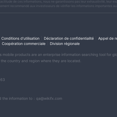
xactitude de ces informations, nous ne garantissons pas leur exhaustivité, leur exac
tement recommandé aux investisseurs de vérifier les informations importantes aup
|
|
Conditions d'utilisation
Déclaration de confidentialité
Appel de r
|
|
Coopération commerciale
Division régionale
its mobile products are an enterprise information searching tool for 
f the country and region where they are located.
363
end the information to：qa@wikifx.com