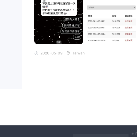
2020-05-09
Taïwan
※ W