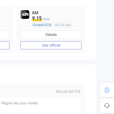
XM
9.15
Note
Compte ECN
15 à 20 ans
e
Réglementation de Australie
Détails
Market Making (MM)
Etiquette principale MT4
Site officiel
104.24.101.173
 Région les plus visités