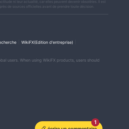
titude ni leur actualité, car elles peuvent devenir obsolètes. Il est
rès de sources officielles avant de prendre toute décision.
|
|
echerche
WikiFX(Edition d'entreprise)
global users. When using WikiFX products, users should
1
écrire un commentaire