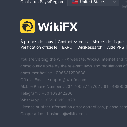
Choisir un Pays/Région
United States
l'e
for
|
|
|
À propos de nous
Contactez-nous
Alertes de risque
|
|
|
Vérification officielle
EXPO
WikiResearch
Aide VPS
You are visiting the WikiFX website. WikiFX Internet and 
consciously abide by the relevant laws and regulations o
consumer hotline：006531290538
Official Email：support@wikifx.com；
Mobile Phone Number：234 706 777 7762；61 449895
Telegram：+60 103342306
Whatsapp：+852-6613 1970；
License or other information error corrections, please s
Cooperation：business@wikifx.com