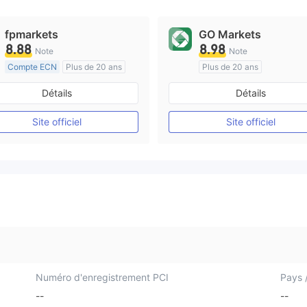
fpmarkets
GO Markets
8.88
8.98
Note
Note
Compte ECN
Plus de 20 ans
Plus de 20 ans
Réglementation de Australie
Réglementation de Australi
Détails
Détails
Market Making (MM)
Market Making (MM)
Etiquette principale MT4
cTrader
Site officiel
Site officiel
Numéro d'enregistrement PCI
Pays /
--
--