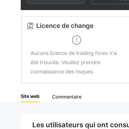
3
1
2
4
2
3
Licence de change
5
3
4
6
4
5
Aucune licence de trading forex n'a
été trouvée. Veuillez prendre
7
5
6
connaissance des risques.
8
6
7
Site web
Commentaire
9
7
8
8
9
Les utilisateurs qui ont cons