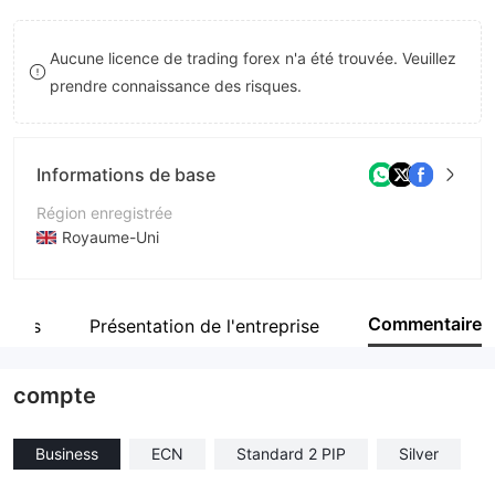
8
Aucune licence de trading forex n'a été trouvée. Veuillez
9
prendre connaissance des risques.
Informations de base
Région enregistrée
Royaume-Uni
Période d'exploitation
2 à 5 ans
Commentaire
oyés
Présentation de l'entreprise
Société
CITI FOREX
compte
Business
ECN
Standard 2 PIP
Silver