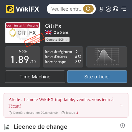
3
4
4
5
5
6
Citi Fx
pour l'instant.
Aucune réglementation pour l'instant.
6
7
2 à 5 ans
Compte ECN
0
7
8
Licence de réglementation suspectée
Note
Indice de réglementation
2.61
Région d'affaires suspectée
Risque élevé potentiel
1
.
8
9
Indice d'affaires
6.54
/10
Index de risque
2.58
2
9
Time Machine
Site officiel
3
4
Alerte : La note WikiFX trop faible, veuillez vous tenir à
5
l'écart!
Dernière détection 2026-08-09
Risque
2
6
Licence de change
7