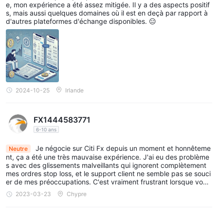
contrats à terme. Citi Fx ne précise pas ce qu'il propose.
e, mon expérience a été assez mitigée. Il y a des aspects positif
s, mais aussi quelques domaines où il est en deçà par rapport à
certains des produits courants proposés par d'autres
d'autres plateformes d'échange disponibles. 😑
commerçants, qui peuvent servir de référence, incluent :
1. Paires de devises Forex :
Les traders peuvent profiter du
marché dynamique des changes pour spéculer sur les
mouvements des taux de change et potentiellement profiter
des fluctuations des devises.
2. Indices :
Les traders peuvent trader sur les mouvements de
2024-10-25
Irlande
prix de ces indices, ce qui leur permet de diversifier leurs
investissements et de prendre des positions sur des tendances
FX1444583771
de marché plus larges.
6-10 ans
3. Marchandises :
les matières premières comprennent les
métaux précieux comme l'or et l'argent, les ressources
Je négocie sur Citi Fx depuis un moment et honnêteme
Neutre
nt, ça a été une très mauvaise expérience. J'ai eu des problème
énergétiques comme le pétrole et le gaz naturel, les produits
s avec des glissements malveillants qui ignorent complètement
agricoles, etc. Les traders peuvent bénéficier des fluctuations
mes ordres stop loss, et le support client ne semble pas se souci
er de mes préoccupations. C'est vraiment frustrant lorsque vous
des prix des matières premières et potentiellement capitaliser
faites l'effort de faire de bonnes transactions mais que vous finis
2023-03-23
Chypre
sur les tendances du marché.
sez par perdre de l'argent à cause d'un problème technique.
4. Partages :
Cela permet aux traders de participer aux