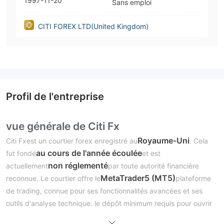
1997-11-20
Sans emploi
CITI FOREX LTD(United Kingdom)
Profil de l'entreprise
vue générale de Citi Fx
Royaume-Uni
Citi Fxest un courtier forex enregistré au
. Cela
au cours de l'année écoulée
fut fondé
et est
non réglementé
actuellement
par toute autorité financière
MetaTrader5 (MT5)
reconnue. Le courtier offre le
plateforme
de trading, connue pour ses fonctionnalités avancées et ses
outils d'analyse technique. le dépôt minimum requis pour ouvrir
1000 $
un compte avec Citi Fx est
, et l'effet de levier maximal