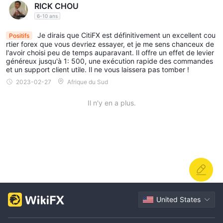
marchés boursiers et de prendre des positions en fonction de
RICK CHOU
leur analyse des performances et des conditions de marché de
6-10 ans
sociétés spécifiques.
Je dirais que CitiFX est définitivement un excellent cou
Positifs
5. Contrats à terme :
Les contrats à terme peuvent offrir des
rtier forex que vous devriez essayer, et je me sens chanceux de
l'avoir choisi peu de temps auparavant. Il offre un effet de levier
opportunités de couverture, de spéculation ou de gestion des
généreux jusqu'à 1: 500, une exécution rapide des commandes
risques.
et un support client utile. Il ne vous laissera pas tomber !
2023-02-27
Afrique du Sud
Types de compte
Il n'a pas précisé quels types de comptes étaient proposés.
Il n'y en a plus.
D'autres commerçants, tels que AMarkets, sont bien meilleurs,
qui offrent un total de 4 types de comptes, y compris crypto,
fixe, standard et ECN, avec une option de compte islamique
pour les commerçants qui adhèrent aux règles islamiques sur le
commerce, répondant aux divers besoins de divers
commerçants.
Dépôt minimal
United States
sans compte, nous ne pouvions pas voir si les conditions de