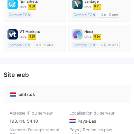
fpmarkets
vantage
8.88
8.71
Note
Note
Compte ECN
Compte ECN
10 à 15 ans
Plus de 20 ans
Réglementation de Australie
Réglementation de Australie
Market Making (MM)
VT Markets
Neex
Market Making (MM)
Etiquette principale MT4
8.68
8.64
Note
Note
Etiquette principale MT4
Compte ECN
10 à 15 ans
Compte ECN
15 à 20 ans
Réglementation de Australie
Réglementation de Australie
Market Making (MM)
Market Making (MM)
Etiquette principale MT4
Etiquette principale MT4
Site web
citifx.uk
Adresse IP du serveur
Localisation du serveur
193.111.154.10
Pays-Bas
Numéro d'enregistrement
Pays / Région les plus