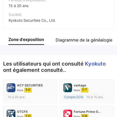
15 à 20 ans
Société
Kyokuto Securities Co., Ltd.
Abréviation
Kyokuto
Zone d'exposition
Diagramme de la généalogie
Personnel
--
Les utilisateurs qui ont consulté
Kyokuto
ont également consulté..
ACY SECURITIES
vantage
8.62
8.71
Note
Note
15 à 20 ans
Compte ECN
10 à 15 ans
Réglementation de Australie
Réglementation de Australie
Market Making (MM)
Market Making (MM)
GTCFX
Fortune Prime Global
Etiquette principale MT4
Etiquette principale MT4
9.23
8.58
Note
Note