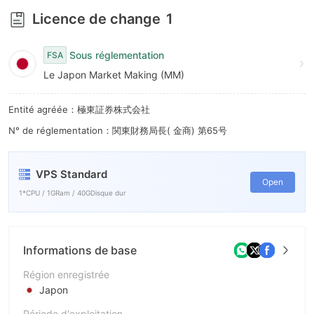
Licence de change
1
Sous réglementation
FSA
Le Japon Market Making (MM)
Entité agréée：極東証券株式会社
N° de réglementation：関東財務局長( 金商) 第65号
VPS Standard
Open
1*CPU / 1GRam / 40GDisque dur
Informations de base
Région enregistrée
Japon
Période d'exploitation