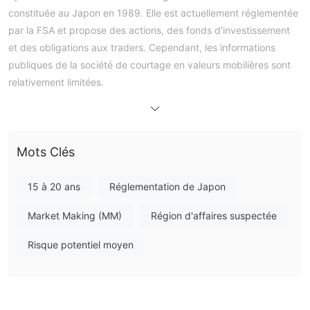
constituée au Japon en 1989. Elle est actuellement réglementée
par la FSA et propose des actions, des fonds d'investissement
et des obligations aux traders. Cependant, les informations
publiques de la société de courtage en valeurs mobilières sont
relativement limitées.
Avantages et inconvénients
Kyokuto est-il légitime ?
Que puis-je trader sur Kyokuto ?
Mots Clés
actions, des fonds
Kyokuto vous permet de trader des
d'investissement et des obligations.
15 à 20 ans
Réglementation de Japon
Types de compte
Market Making (MM)
Région d'affaires suspectée
Il n'a pas fourni d'informations sur le compte. Cependant, les
Risque potentiel moyen
informations d'ouverture de compte sont les suivantes: