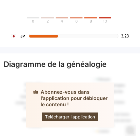
0
2
4
6
8
10
3.23
JP
Diagramme de la généalogie
Abonnez-vous dans
l'application pour débloquer
le contenu !
Kyokuto
Télécharger l'application