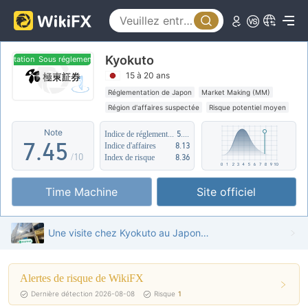
2
0
3
0
1
Kyokuto
4
1
2
entation
Sous réglementation
15 à 20 ans
5
2
3
Réglementation de Japon
Market Making (MM)
Région d'affaires suspectée
Risque potentiel moyen
6
3
4
Note
Indice de réglementation
5.56
7
.
4
5
Indice d'affaires
8.13
/10
Index de risque
8.36
8
5
6
Time Machine
Site officiel
9
6
7
7
8
Une visite chez Kyokuto au Japon - Bureau trouvé
8
9
Alertes de risque de WikiFX
9
Dernière détection 2026-08-08
Risque
1