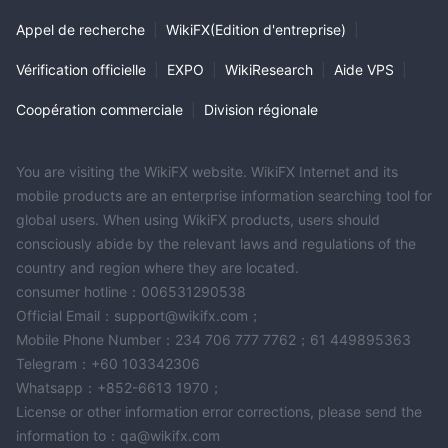
Appel de recherche
|
WikiFX(Edition d'entreprise)
|
Vérification officielle
|
EXPO
|
WikiResearch
|
Aide VPS
|
Coopération commerciale
|
Division régionale
You are visiting the WikiFX website. WikiFX Internet and its
mobile products are an enterprise information searching tool for
global users. When using WikiFX products, users should
consciously abide by the relevant laws and regulations of the
country and region where they are located.
consumer hotline：006531290538
Official Email：support@wikifx.com；
Mobile Phone Number：234 706 777 7762；61 449895363
Telegram：+60 103342306
Whatsapp：+852-6613 1970；
License or other information error corrections, please send the
information to：qa@wikifx.com