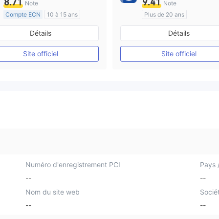
8.71
9.41
Note
Note
Compte ECN
10 à 15 ans
Plus de 20 ans
Réglementation de Australie
Réglementation de Australi
Détails
Détails
Market Making (MM)
Market Making (MM)
Etiquette principale MT4
Etiquette principale MT4
Site officiel
Site officiel
Numéro d'enregistrement PCI
Pays /
--
--
Nom du site web
Socié
--
--