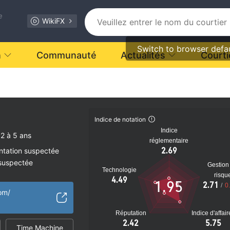
e
WikiFX
Switch to browser defa
n
Communauté
Actualités
Courti
Indice de notation
Indice
2 à 5 ans
réglementaire
2.69
ntation suspectée
 suspectée
Gestion
Technologie
tiel
risqu
4.49
1.95
2.71
/
0
com/
Réputation
Indice d'affai
2.42
5.75
Time Machine