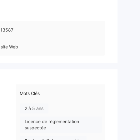
613587
site Web
Mots Clés
2 à 5 ans
Licence de réglementation
suspectée