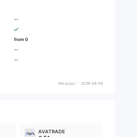
--
from 0
--
--
Mis à jour：
2026-08-08
AVATRADE