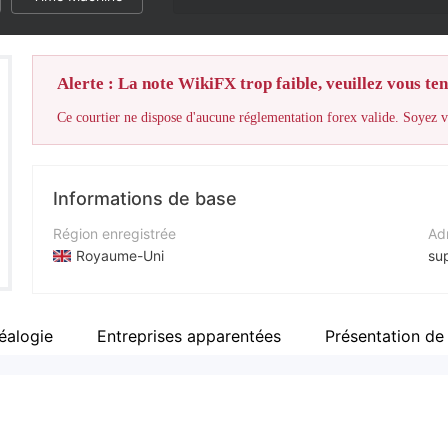
Alerte : La note WikiFX trop faible, veuillez vous teni
Ce courtier ne dispose d'aucune réglementation forex valide. Soyez vi
Informations de base
Région enregistrée
Adr
Royaume-Uni
su
Période d'exploitation
Nu
2 à 5 ans
+4
éalogie
Entreprises apparentées
Présentation de 
Société
Sit
ForIndex
htt