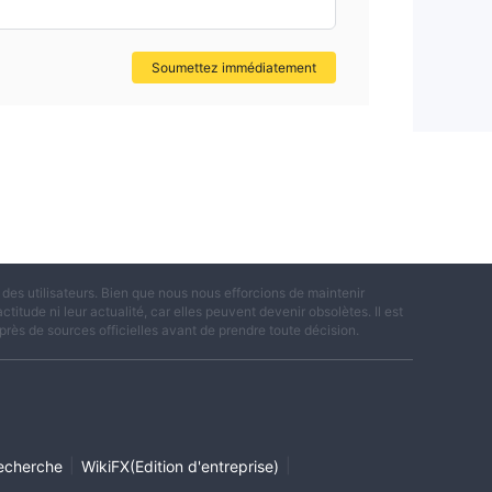
ne
Soumettez immédiatement
.
 ce
pour
e
nt
es utilisateurs. Bien que nous nous efforcions de maintenir
titude ni leur actualité, car elles peuvent devenir obsolètes. Il est
rs
rès de sources officielles avant de prendre toute décision.
é et
|
|
echerche
WikiFX(Edition d'entreprise)
un