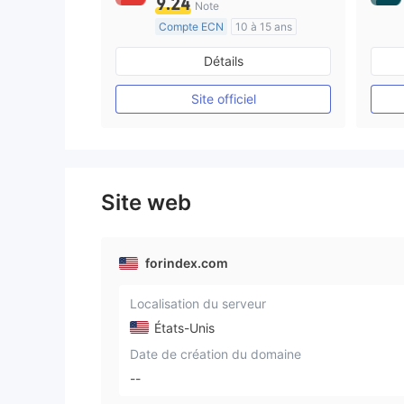
9.24
Note
Compte ECN
10 à 15 ans
Réglementation de Australie
Détails
Market Making (MM)
Etiquette principale MT4
Site officiel
Site web
forindex.com
Localisation du serveur
États-Unis
Date de création du domaine
--