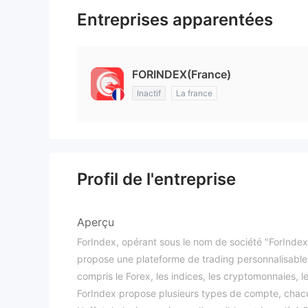
Entreprises apparentées
FORINDEX(France)
Inactif
La france
Profil de l'entreprise
Aperçu
ForIndex, opérant sous le nom de société "ForIndex
propose une plateforme de trading personnalisable 
compris le Forex, les indices, les cryptomonnaies, 
ForIndex propose plusieurs types de compte, chac