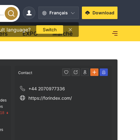
Français
Download
ult language?
Switch
ers
EXPO
Marché
Contact
+44 2070977336
https://forindex.com/
 des
es
.18
res