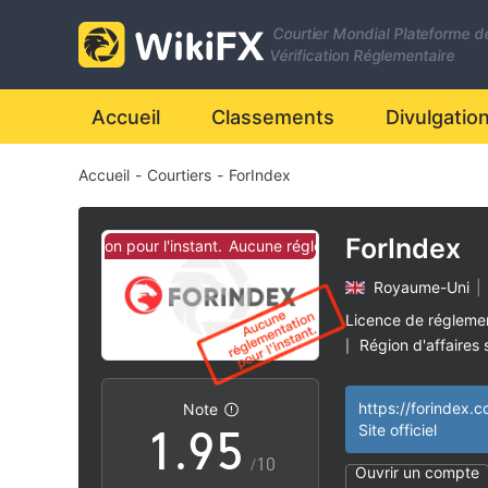
2
Courtier Mondial Plateforme d
3
Vérification Réglementaire
4
0
Accueil
Classements
Divulgatio
Accueil
-
Courtiers
-
ForIndex
5
1
6
2
ForIndex
églementation pour l'instant.
Aucune réglementation pour l'instant.
Royaume-Uni
|
7
3
Licence de régleme
Région d'affaires
|
0
8
4
Risque élevé poten
|
https://forindex.
Note
1
.
9
5
Site officiel
/10
Ouvrir un compte