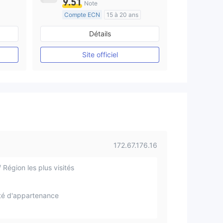
9.51
Note
Compte ECN
15 à 20 ans
e
Réglementation de Australie
Détails
Market Making (MM)
Etiquette principale MT4
Site officiel
172.67.176.16
 Région les plus visités
té d'appartenance