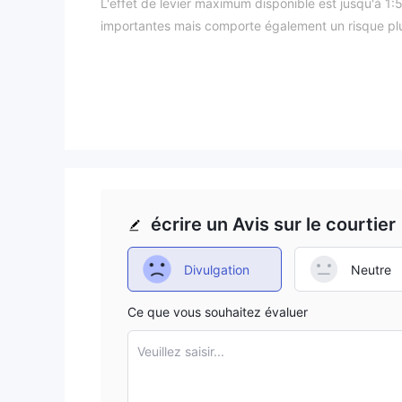
L'effet de levier maximum disponible est jusqu'à 1:
importantes mais comporte également un risque plu
Le support client est disponible par téléphone et pa
peut être un élément à prendre en compte pour les 
Les traders disposent de diverses méthodes de paie
de crédit/débit et les portefeuilles électroniques. B
noter que ForIndex opère sans surveillance régleme
recherches approfondies lorsqu'ils envisagent ce cou
Réglementation
écrire un Avis sur le courtier
ForIndex semble être un courtier non régle
aux réglementations des autorités financières. Ce 
importants pour les traders et les investisseurs, car
Divulgation
Neutre
investissements ou garantir des pratiques commercia
Ce que vous souhaitez évaluer
avec ForIndex ou tout autre courtier non réglemen
approfondies pour évaluer les risques impliqués. I
Veuillez saisir...
autorités financières réputées pour garantir un niv
financières.