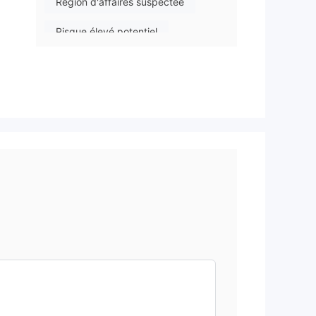
Région d'affaires suspectée
Risque élevé potentiel
tes
de
t
der
es