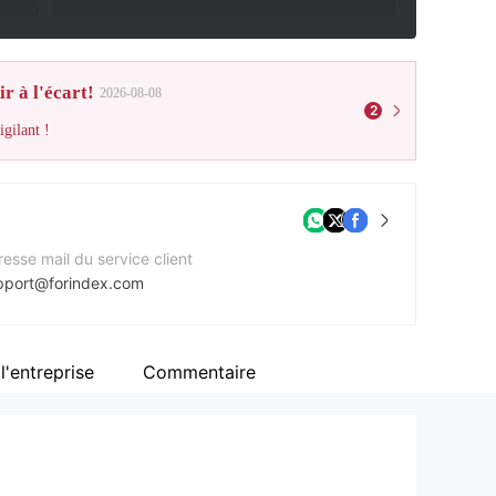
r à l'écart!
2026-08-08
2
gilant !
esse mail du service client
pport@forindex.com
méro de contact
42070977336
l'entreprise
Commentaire
e Web de l'entreprise
ps://forindex.com/