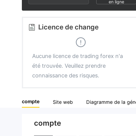
2
6
en ligne
3
7
Licence de change
4
8
5
9
Aucune licence de trading forex n'a
été trouvée. Veuillez prendre
6
connaissance des risques.
7
compte
Site web
Diagramme de la gén
8
compte
9