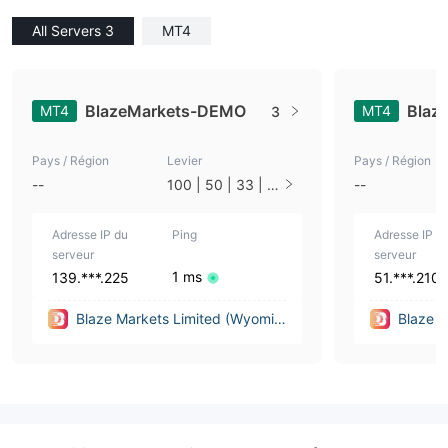
All Servers 3
MT4
BlazeMarkets-DEMO
Blaz
MT4
MT4
3
Pays / Région
Levier
Pays / Région
--
100 | 50 | 33 | 2
--
5 | 10 | 1
Adresse IP du
Ping
Adresse IP d
serveur
serveur
1 ms
139.***.225
51.***.210
Blaze Markets Limited (Wyomin
Blaze M
g (United States))
g (Unit