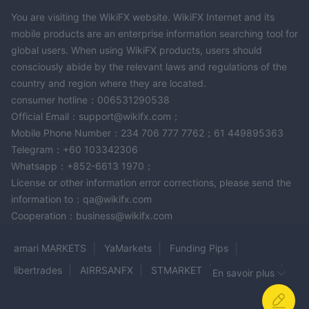
You are visiting the WikiFX website. WikiFX Internet and its
mobile products are an enterprise information searching tool for
global users. When using WikiFX products, users should
consciously abide by the relevant laws and regulations of the
country and region where they are located.
consumer hotline：006531290538
Official Email：support@wikifx.com；
Mobile Phone Number：234 706 777 7762；61 449895363
Telegram：+60 103342306
Whatsapp：+852-6613 1970；
License or other information error corrections, please send the
information to：qa@wikifx.com
Cooperation：business@wikifx.com
amari MARKETS
YaMarkets
Funding Pips
libertrades
AIRRSANFX
STMARKET
BeeMarkets
En savoir plus
TRADE.COM
Profitreturn360
Nexcbit market