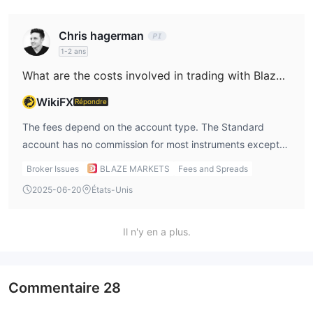
Chris hagerman
1-2 ans
What are the costs involved in trading with Blaze Markets Limited?
WikiFX
Répondre
The fees depend on the account type. The Standard
account has no commission for most instruments except
cryptocurrency, which is charged at 0.5%. The Pro
Broker Issues
BLAZE MARKETS
Fees and Spreads
account, however, has a spread as low as 0.0 pips, but
2025-06-20
États-Unis
you’ll be charged $4 per lot for forex trades and $8 for
metals and CFDs. Personally, I think the Pro account is
good for active traders, but the commissions could add up
Il n'y en a plus.
quickly.
Commentaire
28