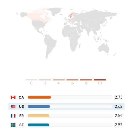
0
2
4
6
8
10
2.73
CA
2.62
US
2.54
FR
2.52
SE