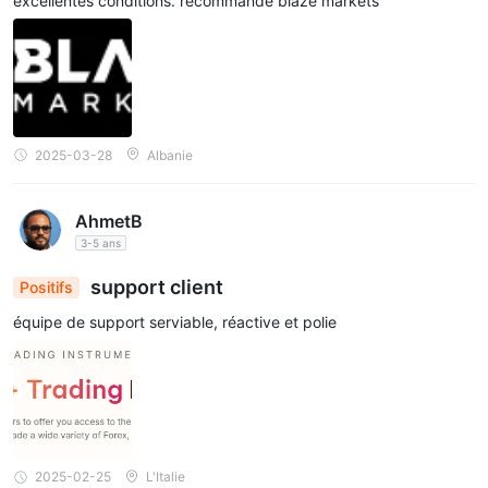
excellentes conditions. recommande blaze markets
2025-03-28
Albanie
AhmetB
3-5 ans
support client
Positifs
équipe de support serviable, réactive et polie
2025-02-25
L'Italie