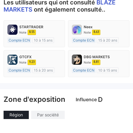
Les utilisateurs qui ont consulté
BLAZE
MARKETS
ont également consulté..
STARTRADER
Neex
8.55
8.63
Note
Note
Compte ECN
10 à 15 ans
Compte ECN
15 à 20 ans
Réglementation de Australie
Réglementation de Australie
Market Making (MM)
Market Making (MM)
GTCFX
DBG MARKETS
Etiquette principale MT4
Etiquette principale MT4
9.23
8.81
Note
Note
Compte ECN
15 à 20 ans
Compte ECN
10 à 15 ans
Réglementation de Royaume-Uni
Réglementation de Australie
Market Making (MM)
Market Making (MM)
Etiquette principale MT4
Etiquette principale MT4
Zone d'exposition
D
Influence
Région
Par société