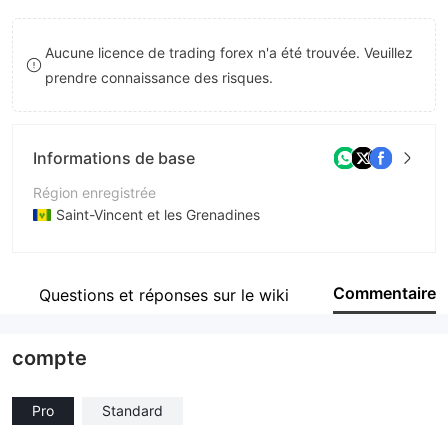
9
9
Aucune licence de trading forex n'a été trouvée. Veuillez
prendre connaissance des risques.
Informations de base
Région enregistrée
Saint-Vincent et les Grenadines
Période d'exploitation
5 à 10 ans
Commentaire
Questions et réponses sur le wiki
Société
Blaze Markets Limited
compte
Pro
Standard