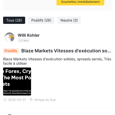
Soumettez immédiatement
Tous
(28)
Positifs
(26)
Neutre
(2)
Willi Kohler
1-2 ans
Blaze Markets Vitesses d'exécution soli
Positifs
des, spreads serrés, Très facile à utiliser
Blaze Markets Vitesses d'exécution solides, spreads serrés, Très
facile à utiliser
2025-05-01
Afrique du Sud