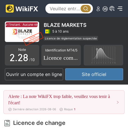
3
4
5
BLAZE MARKETS
r l'instant.
Aucune réglementation pour l'instant.
0
0
6
5 à 10 ans
Licence de réglementation suspectée
1
1
7
Etiquette principale MT4
Courtiers Régionaux
Note
Identification MT4/5
Risque élevé potentiel
2
.
2
8
Licence complète
/10
3
3
9
Ouvrir un compte en ligne
Site officiel
4
4
5
5
Alerte : La note WikiFX trop faible, veuillez vous tenir à
6
6
l'écart!
Dernière détection 2026-08-06
Risque
1
7
7
Licence de change
8
8