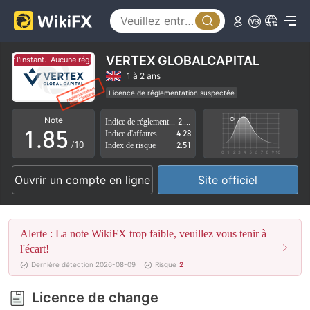
3
0
4
1
5
2
VERTEX GLOBALCAPITAL
r l'instant.
Aucune réglementation pour l'instant.
6
3
1 à 2 ans
Licence de réglementation suspectée
0
7
4
Région d'affaires suspectée
Risque élevé potentiel
Note
Indice de réglementation
2.32
1
.
8
5
Indice d'affaires
4.28
/10
Index de risque
2.51
2
9
6
Ouvrir un compte en ligne
Site officiel
3
7
4
8
Alerte : La note WikiFX trop faible, veuillez vous tenir à
5
9
l'écart!
Dernière détection 2026-08-09
Risque
2
6
Licence de change
7