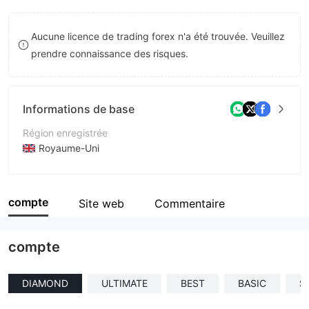
8
Aucune licence de trading forex n'a été trouvée. Veuillez
9
prendre connaissance des risques.
Informations de base
Région enregistrée
Royaume-Uni
Période d'exploitation
1 à 2 ans
compte
Site web
Commentaire
Société
VERTEX GLOBALCAPITAL
compte
DIAMOND
ULTIMATE
BEST
BASIC
S