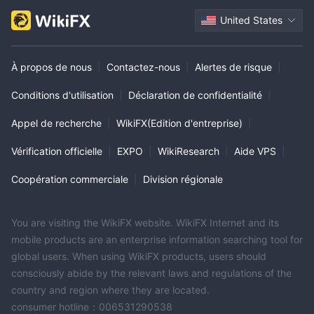
United States
À propos de nous
|
Contactez-nous
|
Alertes de risque
|
Conditions d'utilisation
|
Déclaration de confidentialité
|
Appel de recherche
|
WikiFX(Edition d'entreprise)
|
Vérification officielle
|
EXPO
|
WikiResearch
|
Aide VPS
|
Coopération commerciale
|
Division régionale
You are visiting the WikiFX website. WikiFX Internet and its
mobile products are an enterprise information searching tool for
global users. When using WikiFX products, users should
consciously abide by the relevant laws and regulations of the
country and region where they are located.
consumer hotline：006531290538