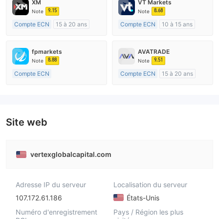
XM
VT Markets
9.15
8.68
Note
Note
Compte ECN
15 à 20 ans
Compte ECN
10 à 15 ans
Réglementation de Australie
Réglementation de Australie
Market Making (MM)
Market Making (MM)
fpmarkets
AVATRADE
Etiquette principale MT4
Etiquette principale MT4
8.88
9.51
Note
Note
Compte ECN
Compte ECN
15 à 20 ans
Plus de 20 ans
Réglementation de Australie
Réglementation de Australie
Market Making (MM)
Market Making (MM)
Etiquette principale MT4
Etiquette principale MT4
Site web
vertexglobalcapital.com
Adresse IP du serveur
Localisation du serveur
107.172.61.186
États-Unis
Numéro d'enregistrement
Pays / Région les plus