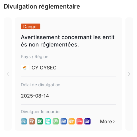
Divulgation réglementaire
Danger
Da
Avertissement concernant les entit
Ave
és non réglementées.
és
Pays / Région
Pays
CY CYSEC
Délai de divulgation
Déla
2025-08-14
20
Divulguer le courtier
Divu
More