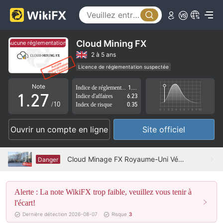
2
3
4
Cloud Mining FX
Aucune réglementation pour l'instant.
Aucune réglementation pour l'instant.
0
5
2 à 5 ans
Licence de réglementation suspectée
0
1
6
Région d'affaires suspectée
Risque élevé potentiel
Note
Indice de réglementation
1.06
1
.
2
7
Indice d'affaires
6.23
/10
Index de risque
0.35
2
3
8
Ouvrir un compte en ligne
Site officiel
3
4
9
4
5
Cloud Minage FX Royaume-Uni Vérifié : Aucune présence physique trouvée
Danger
5
6
Alerte : La note WikiFX trop faible, veuillez vous tenir à
6
7
l'écart!
7
8
Dernière détection 2026-08-07
Risque
3