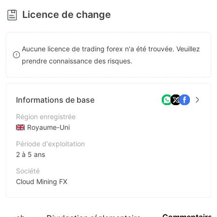
8
9
Licence de change
9
Aucune licence de trading forex n'a été trouvée. Veuillez
prendre connaissance des risques.
Informations de base
Région enregistrée
Royaume-Uni
Période d'exploitation
2 à 5 ans
Société
Cloud Mining FX
Abréviation
Cloud Mining FX