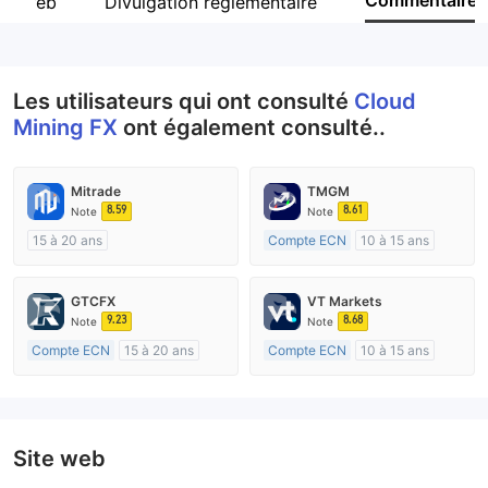
Commentaire
ite web
Divulgation réglementaire
Personnel
--
Les utilisateurs qui ont consulté
Cloud
Mining FX
ont également consulté..
Mitrade
TMGM
8.59
8.61
Note
Note
15 à 20 ans
Compte ECN
10 à 15 ans
Réglementation de Australie
Réglementation de Australie
Market Making (MM)
Market Making (MM)
GTCFX
VT Markets
Auto-recherche
Etiquette principale MT4
9.23
8.68
Note
Note
Compte ECN
15 à 20 ans
Compte ECN
10 à 15 ans
Réglementation de Royaume-Uni
Réglementation de Australie
Market Making (MM)
Market Making (MM)
Etiquette principale MT4
Etiquette principale MT4
Site web