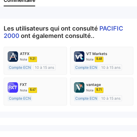
Commentaire
Personnel
--
Les utilisateurs qui ont consulté
PACIFIC
2000
ont également consulté..
ATFX
VT Markets
9.21
8.68
Note
Note
Compte ECN
10 à 15 ans
Compte ECN
10 à 15 ans
Réglementation de Australie
Réglementation de Australie
Market Making (MM)
Market Making (MM)
FXT
vantage
Etiquette principale MT4
Etiquette principale MT4
8.67
8.71
Note
Note
Compte ECN
Compte ECN
10 à 15 ans
Plus de 20 ans
Réglementation de Australie
Réglementation de Australie
Market Making (MM)
Market Making (MM)
Etiquette principale MT4
Etiquette principale MT4