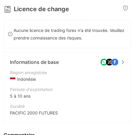
8
7
Licence de change
9
8
9
Aucune licence de trading forex n'a été trouvée. Veuillez
prendre connaissance des risques.
Informations de base
Région enregistrée
Indonésie
Période d'exploitation
5 à 10 ans
Société
PACIFIC 2000 FUTURES
Abréviation
PACIFIC 2000