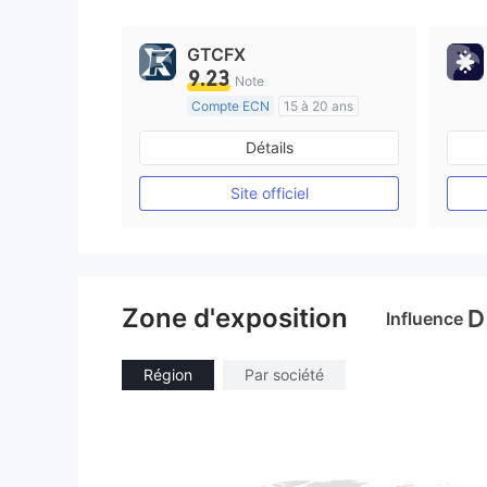
GTCFX
9.23
Note
Compte ECN
15 à 20 ans
Réglementation de Royaume-Uni
Détails
Market Making (MM)
Etiquette principale MT4
Site officiel
Zone d'exposition
D
Influence
Région
Par société