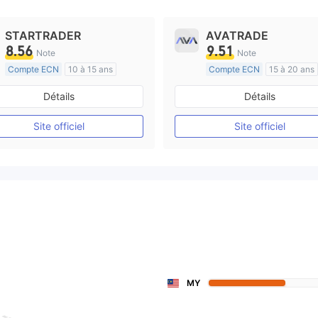
STARTRADER
AVATRADE
8.56
9.51
Note
Note
Compte ECN
10 à 15 ans
Compte ECN
15 à 20 ans
Réglementation de Australie
Réglementation de Australi
Détails
Détails
Market Making (MM)
Market Making (MM)
Etiquette principale MT4
Etiquette principale MT4
Site officiel
Site officiel
MY