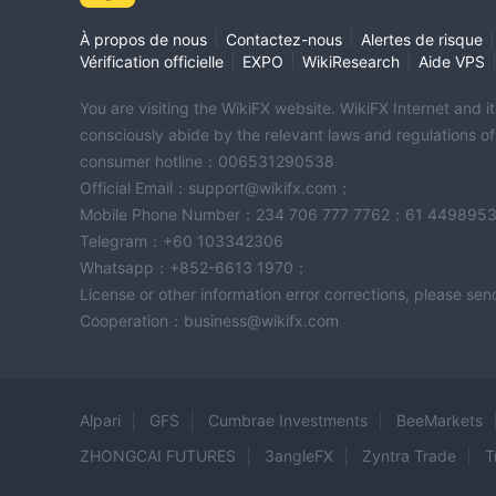
|
|
|
À propos de nous
Contactez-nous
Alertes de risque
|
|
|
Vérification officielle
EXPO
WikiResearch
Aide VPS
You are visiting the WikiFX website. WikiFX Internet and 
consciously abide by the relevant laws and regulations o
consumer hotline：006531290538
Official Email：support@wikifx.com；
Mobile Phone Number：234 706 777 7762；61 449895
Telegram：+60 103342306
Whatsapp：+852-6613 1970；
License or other information error corrections, please s
Cooperation：business@wikifx.com
Alpari
GFS
Cumbrae Investments
BeeMarkets
ZHONGCAI FUTURES
3angleFX
Zyntra Trade
T