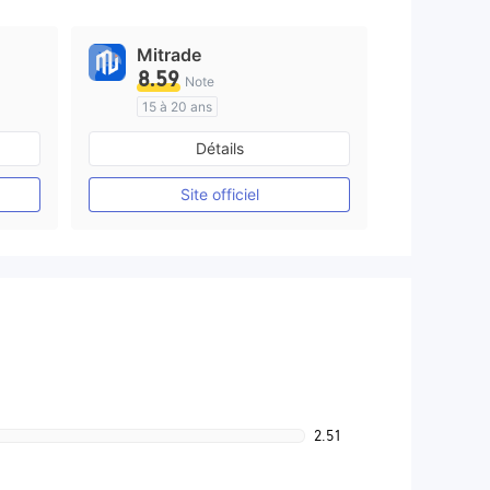
Mitrade
8.59
Note
15 à 20 ans
e
Réglementation de Australie
Détails
Market Making (MM)
Auto-recherche
Site officiel
2.51