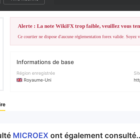
Alerte : La note WikiFX trop faible, veuillez vous teni
Ce courtier ne dispose d'aucune réglementation forex valide. Soyez vi
Informations de base
Région enregistrée
Sit
Royaume-Uni
ht
Période d'exploitation
Fa
2 à 5 ans
ht
re
Société
X
MicroEx
ht
ulté
MICROEX
ont également consulté.