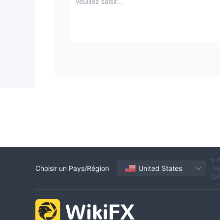
Veuillez saisir...
※ W
Choisir un Pays/Région
United States
l'e
for