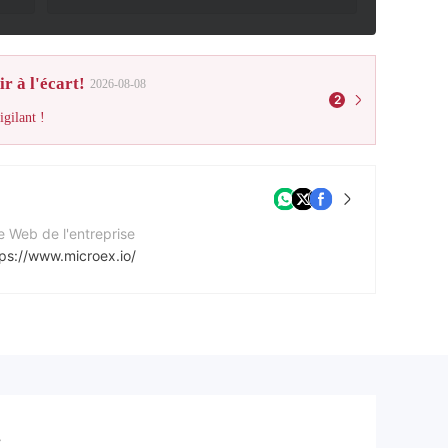
r à l'écart!
2026-08-08
2
gilant !
e Web de l'entreprise
tps://www.microex.io/
cebook
tps://www.facebook.com/microventuregroup
tps://x.com/MVG_MicroEx
.