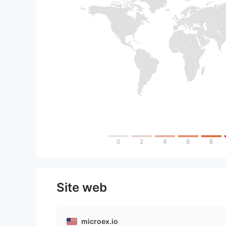
0
2
4
6
8
Site web
microex.io