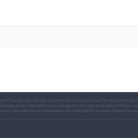
ikiFX compile des données provenant de sources publiques et des contributions d
xactitude de ces informations, nous ne garantissons pas leur exhaustivité, leur exac
tement recommandé aux investisseurs de vérifier les informations importantes aup