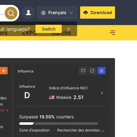
Français
Download
ult language?
Switch
ers
EXPO
Marché
Influence
Contact
Influence
https
Indice d'influence NO.1
D
2.51
Malaisie
 des
es
.18
Surpassé
19.50%
courtiers
res
Zone d'exposition
Rechercher des données
Publicité
Ind