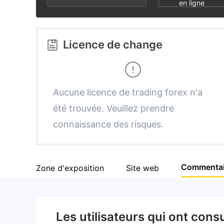
2
6
en ligne
3
7
Licence de change
4
8
5
9
Aucune licence de trading forex n'a
été trouvée. Veuillez prendre
6
connaissance des risques.
7
Commentai
Zone d'exposition
Site web
8
9
Les utilisateurs qui ont cons