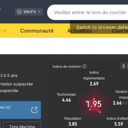
e
WikiFX
Switch to browser defa
n
Communauté
Actualités
Courti
ant.
Indice de notation
Indice
2 à 5 ans
réglementaire
2.69
ntation suspectée
 suspectée
Gestion
Technologie
tiel
risqu
4.46
1.95
2.66
/
0
ex.io/
Réputation
Indice d'affai
3.85
5.59
Time Machine