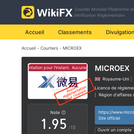
2
Courtier Mondial Plateforme d
3
Vérification Réglementaire
4
0
Accueil
Classements
Divulgatio
Accueil
-
Courtiers
-
MICROEX
5
1
6
2
MICROEX
une réglementation pour l'instant.
Aucune réglementation pour l'inst
Royaume-Uni
|
7
3
Licence de régleme
Région d'affaires
|
0
8
4
Risque élevé poten
|
https://www.micro
Note
1
.
9
5
Site officiel
/10
Ouvrir un compte