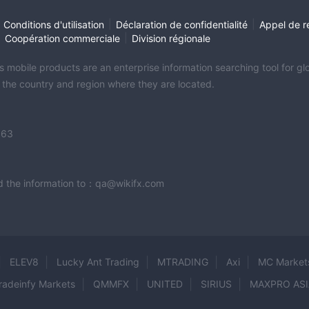
|
|
Conditions d'utilisation
Déclaration de confidentialité
Appel de r
|
|
Coopération commerciale
Division régionale
its mobile products are an enterprise information searching tool for 
f the country and region where they are located.
363
end the information to：qa@wikifx.com
ELEV8
Lucky Ant Trading
MTRADING
Axi
MC Market
radeinfy Markets
QMMFX
UNITED
SIRIUS
MAXPRO ASI