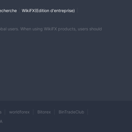
|
|
echerche
WikiFX(Edition d'entreprise)
global users. When using WikiFX products, users should
s
worldforex
Bitorex
BinTradeClub
A