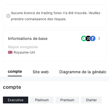
8
Aucune licence de trading forex n'a été trouvée. Veuillez
9
prendre connaissance des risques.
Informations de base
Région enregistrée
Royaume-Uni
Période d'exploitation
2 à 5 ans
compte
Site web
Diagramme de la généalog
Société
Trade Active LTD
compte
Executive
Platinum
Premium
Starter