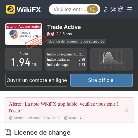
4
5
0
6
1
Trade Active
l'instant.
Aucune réglementation pour l'instant.
7
2
2 à 5 ans
Licence de réglementation suspectée
0
8
3
Région d'affaires suspectée
Risque élevé potentiel
Note
Indice de réglementation
2.24
1
.
9
4
Indice d'affaires
5.88
/10
Index de risque
2.73
2
5
Ouvrir un compte en ligne
Site officiel
3
6
4
7
Alerte : La note WikiFX trop faible, veuillez vous tenir à
5
8
l'écart!
Dernière détection 2026-08-08
Risque
2
6
9
Licence de change
7