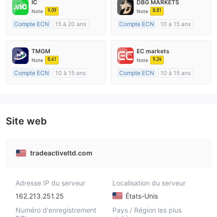
IC
DBG MARKETS
9.09
8.81
Note
Note
Compte ECN
15 à 20 ans
Compte ECN
10 à 15 ans
Réglementation de Australie
Réglementation de Australie
Market Making (MM)
Market Making (MM)
TMGM
EC markets
Etiquette principale MT4
Etiquette principale MT4
8.61
9.24
Note
Note
Compte ECN
10 à 15 ans
Compte ECN
10 à 15 ans
Réglementation de Australie
Réglementation de Australie
Market Making (MM)
Market Making (MM)
Etiquette principale MT4
Etiquette principale MT4
Site web
tradeactiveltd.com
Adresse IP du serveur
Localisation du serveur
162.213.251.25
États-Unis
Numéro d'enregistrement
Pays / Région les plus