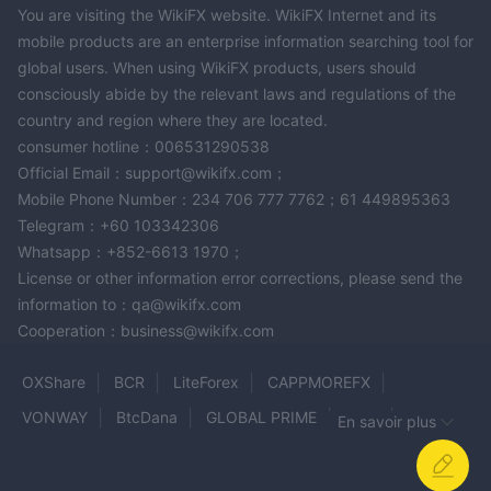
You are visiting the WikiFX website. WikiFX Internet and its
mobile products are an enterprise information searching tool for
global users. When using WikiFX products, users should
consciously abide by the relevant laws and regulations of the
country and region where they are located.
consumer hotline：006531290538
Official Email：support@wikifx.com；
Mobile Phone Number：234 706 777 7762；61 449895363
Telegram：+60 103342306
Whatsapp：+852-6613 1970；
License or other information error corrections, please send the
information to：qa@wikifx.com
Cooperation：business@wikifx.com
OXShare
BCR
LiteForex
CAPPMOREFX
VONWAY
BtcDana
GLOBAL PRIME
KIRA
En savoir plus
GICM
UPFOREX
ORCA MARKETS
Luminex Finance
PRIME VERSE BROKER