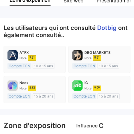
Zone d'exposition
Site web
Présentation de 
Personnel
--
Les utilisateurs qui ont consulté
Dotbig
ont
également consulté..
ATFX
DBG MARKETS
9.21
8.81
Note
Note
Compte ECN
10 à 15 ans
Compte ECN
10 à 15 ans
Réglementation de Australie
Réglementation de Australie
Market Making (MM)
Market Making (MM)
Neex
IC
Etiquette principale MT4
Etiquette principale MT4
8.63
9.09
Note
Note
Compte ECN
15 à 20 ans
Compte ECN
15 à 20 ans
Réglementation de Australie
Réglementation de Australie
Market Making (MM)
Market Making (MM)
Etiquette principale MT4
Etiquette principale MT4
Zone d'exposition
C
Influence