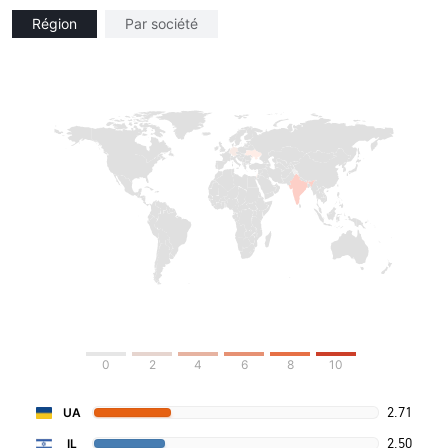
Région
Par société
0
2
4
6
8
10
2.71
UA
2.50
IL