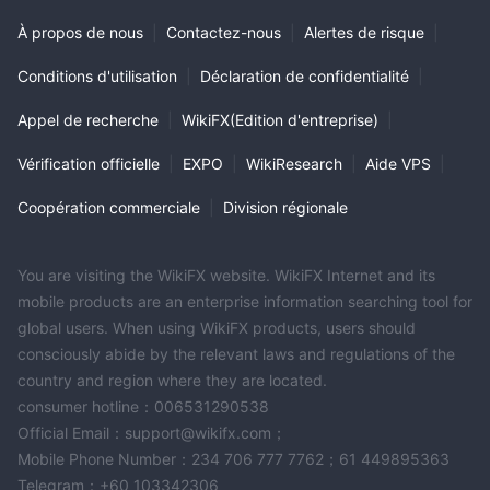
À propos de nous
|
Contactez-nous
|
Alertes de risque
|
Conditions d'utilisation
|
Déclaration de confidentialité
|
Appel de recherche
|
WikiFX(Edition d'entreprise)
|
Vérification officielle
|
EXPO
|
WikiResearch
|
Aide VPS
|
Coopération commerciale
|
Division régionale
You are visiting the WikiFX website. WikiFX Internet and its
mobile products are an enterprise information searching tool for
global users. When using WikiFX products, users should
consciously abide by the relevant laws and regulations of the
country and region where they are located.
consumer hotline：006531290538
Official Email：support@wikifx.com；
Mobile Phone Number：234 706 777 7762；61 449895363
Telegram：+60 103342306