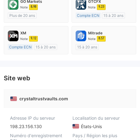
GO Markets
GTCFX
8.98
9.23
Note
Note
Plus de 20 ans
Compte ECN
15 à 20 ans
Réglementation de Australie
Réglementation de Royaume-Uni
Market Making (MM)
Market Making (MM)
XM
Mitrade
cTrader
Etiquette principale MT4
9.12
8.57
Note
Note
Compte ECN
15 à 20 ans
15 à 20 ans
Réglementation de Australie
Réglementation de Australie
Market Making (MM)
Market Making (MM)
Etiquette principale MT4
Auto-recherche
Site web
crystaltrustvaults.com
Adresse IP du serveur
Localisation du serveur
198.23.156.130
États-Unis
Numéro d'enregistrement
Pays / Région les plus