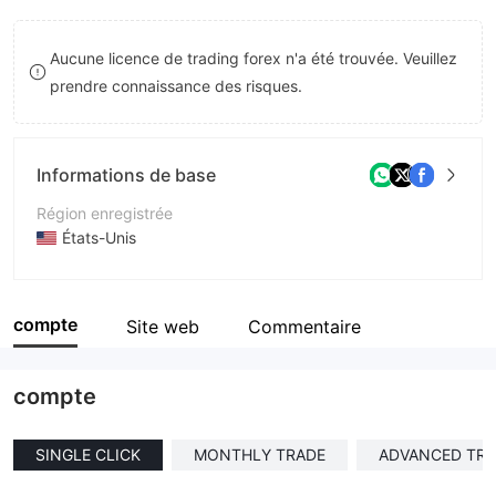
8
Aucune licence de trading forex n'a été trouvée. Veuillez
9
prendre connaissance des risques.
Informations de base
Région enregistrée
États-Unis
Période d'exploitation
1 à 2 ans
compte
Site web
Commentaire
Société
Crystal Trust Vault Inc
compte
SINGLE CLICK
MONTHLY TRADE
ADVANCED TR