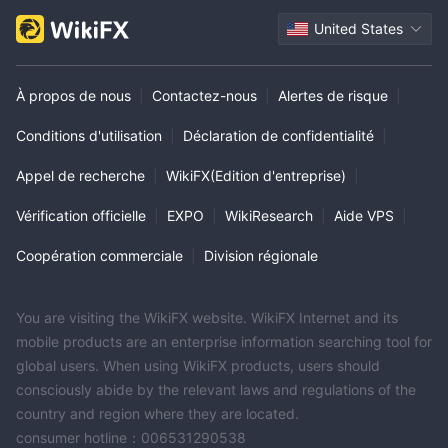
United States
À propos de nous
|
Contactez-nous
|
Alertes de risque
|
Conditions d'utilisation
|
Déclaration de confidentialité
|
Appel de recherche
|
WikiFX(Edition d'entreprise)
|
Vérification officielle
|
EXPO
|
WikiResearch
|
Aide VPS
|
Coopération commerciale
|
Division régionale
You are visiting the WikiFX website. WikiFX Internet and its
mobile products are an enterprise information searching tool for
global users. When using WikiFX products, users should
consciously abide by the relevant laws and regulations of the
country and region where they are located.
consumer hotline：006531290538