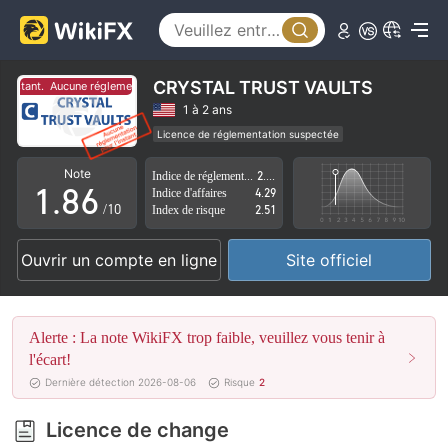
3
1
4
2
5
3
CRYSTAL TRUST VAULTS
instant.
Aucune réglementation pour l'instant.
6
4
1 à 2 ans
Licence de réglementation suspectée
0
7
5
Région d'affaires suspectée
Risque élevé potentiel
Note
Indice de réglementation
2.75
1
.
8
6
Indice d'affaires
4.29
/10
Index de risque
2.51
2
9
7
Ouvrir un compte en ligne
Site officiel
3
8
4
9
Alerte : La note WikiFX trop faible, veuillez vous tenir à
5
l'écart!
Dernière détection 2026-08-06
Risque
2
6
Licence de change
7