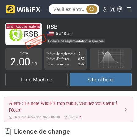
RSB
instant.
Aucune réglementation pour l'instant.
0
5 à 10 ans
Licence de réglementation suspectée
1
Région d'affaires suspectée
Risque élevé potentiel
Note
Indice de réglementation
2.35
2
.
0
0
Indice d'affaires
6.52
/10
Index de risque
2.82
3
1
1
Time Machine
Site officiel
4
2
2
5
3
3
Alerte : La note WikiFX trop faible, veuillez vous tenir à
6
4
4
l'écart!
Dernière détection 2026-08-09
Risque
2
7
5
5
Licence de change
8
6
6