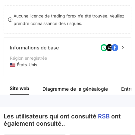
9
7
7
Aucune licence de trading forex n'a été trouvée. Veuillez
8
8
prendre connaissance des risques.
9
9
Informations de base
Région enregistrée
États-Unis
Période d'exploitation
5 à 10 ans
Site web
Diagramme de la généalogie
Entre
Société
ROYAL STATE BANK
Les utilisateurs qui ont consulté
RSB
ont
également consulté..