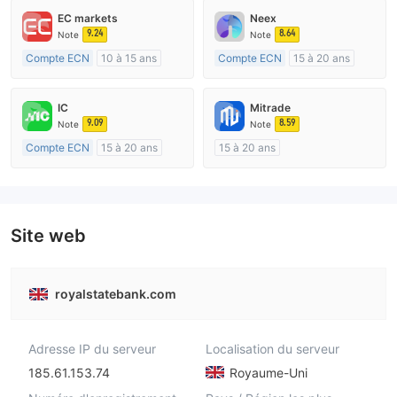
EC markets
Neex
9.24
8.64
Note
Note
Compte ECN
10 à 15 ans
Compte ECN
15 à 20 ans
Réglementation de Australie
Réglementation de Australie
Market Making (MM)
Market Making (MM)
IC
Mitrade
Etiquette principale MT4
Etiquette principale MT4
9.09
8.59
Note
Note
Compte ECN
15 à 20 ans
15 à 20 ans
Réglementation de Australie
Réglementation de Australie
Market Making (MM)
Market Making (MM)
Etiquette principale MT4
Auto-recherche
Site web
royalstatebank.com
Adresse IP du serveur
Localisation du serveur
185.61.153.74
Royaume-Uni