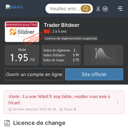
4
0
5
1
6
2
Trader Bitdeer
églementation pour l'instant.
Aucune réglementation pour l'instant.
7
3
2 à 5 ans
Licence de réglementation suspectée
0
8
4
Région d'affaires suspectée
Risque élevé potentiel
Note
Indice de réglementation
2.36
1
.
9
5
Indice d'affaires
5.99
/10
Index de risque
2.75
2
6
Ouvrir un compte en ligne
Site officiel
3
7
4
8
Alerte : La note WikiFX trop faible, veuillez vous tenir à
5
9
l'écart!
Dernière détection 2026-08-09
Risque
2
6
Licence de change
7