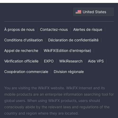
United States
À propos de nous
|
Contactez-nous
|
Alertes de risque
|
Conditions d'utilisation
|
Déclaration de confidentialité
|
Appel de recherche
|
WikiFX(Edition d'entreprise)
|
Vérification officielle
|
EXPO
|
WikiResearch
|
Aide VPS
|
Coopération commerciale
|
Division régionale
You are visiting the WikiFX website. WikiFX Internet and its
mobile products are an enterprise information searching tool for
global users. When using WikiFX products, users should
consciously abide by the relevant laws and regulations of the
country and region where they are located.