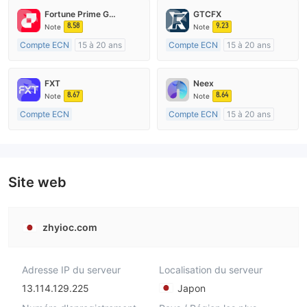
Fortune Prime Global
GTCFX
8.58
9.23
Note
Note
Compte ECN
15 à 20 ans
Compte ECN
15 à 20 ans
Réglementation de Australie
Réglementation de Royaume-Uni
Market Making (MM)
Market Making (MM)
FXT
Neex
Etiquette principale MT4
Etiquette principale MT4
8.67
8.64
Note
Note
Compte ECN
Compte ECN
15 à 20 ans
Plus de 20 ans
Réglementation de Australie
Réglementation de Australie
Market Making (MM)
Market Making (MM)
Etiquette principale MT4
Etiquette principale MT4
Site web
zhyioc.com
Adresse IP du serveur
Localisation du serveur
13.114.129.225
Japon