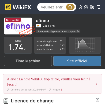
2
3
0
4
1
efinno
Non vérifié
5
2
2 à 5 ans
Licence de réglementation suspectée
0
6
3
Région d'affaires suspectée
Risque élevé potentiel
Note
Indice de réglementation
2.42
1
.
7
4
Indice d'affaires
5.71
/10
Index de risque
2.11
2
8
5
Time Machine
Site officiel
3
9
6
4
7
Alerte : La note WikiFX trop faible, veuillez vous tenir à
5
8
l'écart!
Dernière détection 2026-08-07
Risque
3
6
9
Licence de change
7