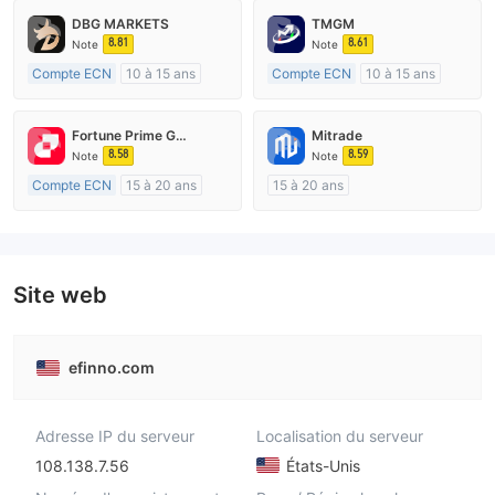
DBG MARKETS
TMGM
8.81
8.61
Note
Note
Compte ECN
10 à 15 ans
Compte ECN
10 à 15 ans
Réglementation de Australie
Réglementation de Australie
Market Making (MM)
Market Making (MM)
Fortune Prime Global
Mitrade
Etiquette principale MT4
Etiquette principale MT4
8.58
8.59
Note
Note
Compte ECN
15 à 20 ans
15 à 20 ans
Réglementation de Australie
Réglementation de Australie
Market Making (MM)
Market Making (MM)
Etiquette principale MT4
Auto-recherche
Site web
efinno.com
Adresse IP du serveur
Localisation du serveur
108.138.7.56
États-Unis