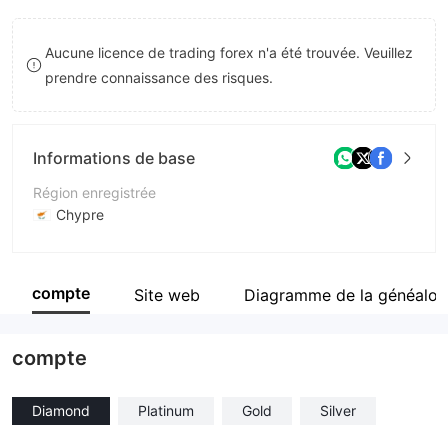
8
Aucune licence de trading forex n'a été trouvée. Veuillez
9
prendre connaissance des risques.
Informations de base
Région enregistrée
Chypre
Période d'exploitation
2 à 5 ans
compte
Site web
Diagramme de la généalog
Société
Streams Financial Services Ltd
compte
Diamond
Platinum
Gold
Silver