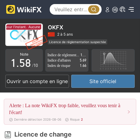
0
3
1
4
2
5
OKFX
 pour l'instant.
Aucune réglementation pour l'instant.
3
6
2 à 5 ans
Licence de réglementation suspectée
0
4
7
Région d'affaires suspectée
Risque élevé potentiel
Note
Indice de réglementation
1.64
1
.
5
8
Indice d'affaires
5.69
/10
Index de risque
1.66
2
6
9
Ouvrir un compte en ligne
Site officiel
3
7
4
8
Alerte : La note WikiFX trop faible, veuillez vous tenir à
5
9
l'écart!
Dernière détection 2026-08-06
Risque
2
6
Licence de change
7