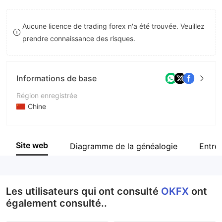
8
Aucune licence de trading forex n'a été trouvée. Veuillez
9
prendre connaissance des risques.
Informations de base
Région enregistrée
Chine
Période d'exploitation
2 à 5 ans
Site web
Diagramme de la généalogie
Entre
Société
OKFX
Les utilisateurs qui ont consulté
OKFX
ont
également consulté..