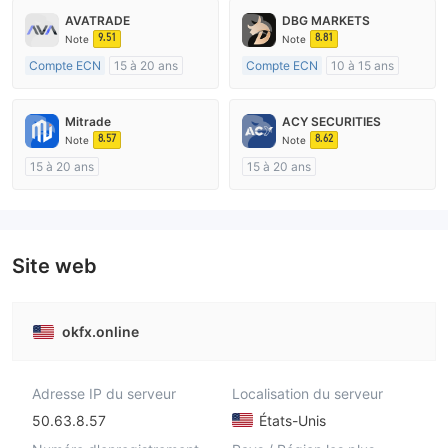
AVATRADE
DBG MARKETS
9.51
8.81
Note
Note
Compte ECN
15 à 20 ans
Compte ECN
10 à 15 ans
Réglementation de Australie
Réglementation de Australie
Market Making (MM)
Market Making (MM)
Mitrade
ACY SECURITIES
Etiquette principale MT4
Etiquette principale MT4
8.57
8.62
Note
Note
15 à 20 ans
15 à 20 ans
Réglementation de Australie
Réglementation de Australie
Market Making (MM)
Market Making (MM)
Auto-recherche
Etiquette principale MT4
Site web
okfx.online
Adresse IP du serveur
Localisation du serveur
50.63.8.57
États-Unis