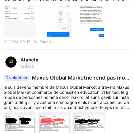
beaucoup de profit. elle m'a présenté Metatrader 5 et un courtie
variations de prix de ces métaux précieux. Les CFD sur les
r appelé Maxus Global Market tome. elle m'a promis la sécurité d
e l'argent. J'ai transféré deux fois à maxus, pour un total de 35 0
métaux peuvent être négociés sans avoir besoin de les
00 USD, et j'ai retiré deux fois, pour un total de 8 848 USD. je ve
posséder physiquement, permettant ainsi de réaliser des
ux retirer davantage mais ils ne l'ont pas approuvé et ont gelé m
bénéfices potentiels grâce aux fluctuations de prix.
on compte. j'ai réalisé que ce sont des escrocs. ne déposez pas
d'argent sur ce courtier.注意，骗子，杀猪盘！
ÉNERGIE:
Maxus Global Market propose également des CFD
2023-09-17
États-Unis
sur les produits énergétiques tels que le pétrole brut et d'autres
matières premières énergétiques. Cela permet aux traders de
spéculer sur les mouvements de prix de ces ressources
Ahmetx
3-5 ans
essentielles, en réagissant aux changements sur les marchés
mondiaux de l'énergie.
Maxus Global Marketne rend pas mon
Divulgation
Types de compte
argent
je suis devenu membre de Maxus Global Market à travers Maxus
Maxus Global Market propose deux types de compte distincts :
Global Market commerce de conseil en éducation lvl limited. le g
un compte de démonstration et un compte réel. Le compte de
roupe de personnes nommé caner bakırcı et suna çevik sur insta
gram a dit qu'il y avait une campagne et ils m'ont accueilli. au dé
démonstration permet aux utilisateurs de s'entraîner au trading
but, nous avons bien fait, mais quand est venu le temps de retire
avec des fonds virtuels, en perfectionnant leurs compétences
r de l'argent, suna çevik a dit que nous ne pouvons pas vous do
nner conditions de lot. ils n'ont mentionné cette question ni verb
et leurs stratégies dans un environnement sans risque.
alement ni par écrit. quand je leur ai transmis cela, ils ont fait pre
En revanche, le compte réel offre la possibilité de trader en
ssion pour remplir le lot correctement. J'ai arrêté mes transaction
s. toutes mes recherches de communication étaient négatives.