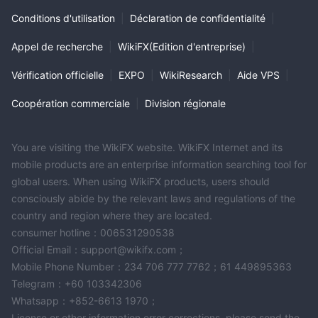
Conditions d'utilisation
|
Déclaration de confidentialité
|
Appel de recherche
|
WikiFX(Edition d'entreprise)
|
Vérification officielle
|
EXPO
|
WikiResearch
|
Aide VPS
|
Coopération commerciale
|
Division régionale
You are visiting the WikiFX website. WikiFX Internet and its
mobile products are an enterprise information searching tool for
global users. When using WikiFX products, users should
consciously abide by the relevant laws and regulations of the
country and region where they are located.
consumer hotline：006531290538
Official Email：support@wikifx.com；
Mobile Phone Number：234 706 777 7762；61 449895363
Telegram：+60 103342306
Whatsapp：+852-6613 1970；
License or other information error corrections, please send the