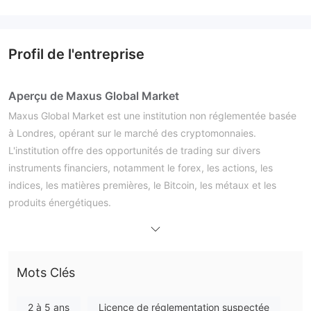
Profil de l'entreprise
Aperçu de Maxus Global Market
Maxus Global Market est une institution non réglementée basée
à Londres, opérant sur le marché des cryptomonnaies.
L'institution offre des opportunités de trading sur divers
instruments financiers, notamment le forex, les actions, les
indices, les matières premières, le Bitcoin, les métaux et les
produits énergétiques.
Les traders peuvent s'engager dans le trading de contrats sur
différence (CFD), permettant de spéculer sur les mouvements
de prix sans posséder physiquement les actifs. La plateforme
Mots Clés
de trading fournie est MT5, connue pour ses outils d'analyse
graphique. Malgré certaines plaintes d'utilisateurs concernant
des problèmes de retrait, Maxus Global Market facilite le trading
2 à 5 ans
Licence de réglementation suspectée