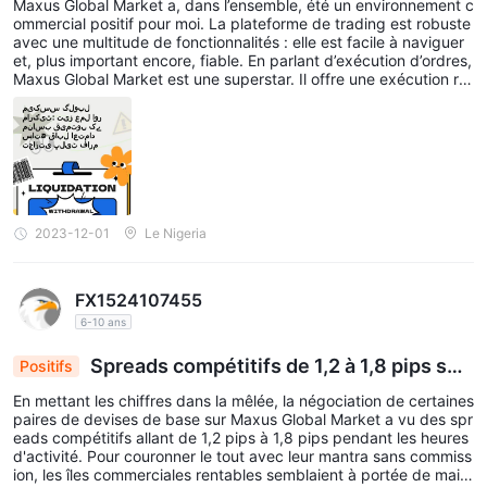
support@https://user.maxusfex.com
email à
/.
Maxus Global Market a, dans l’ensemble, été un environnement c
ommercial positif pour moi. La plateforme de trading est robuste
avec une multitude de fonctionnalités : elle est facile à naviguer
Q&R
et, plus important encore, fiable. En parlant d’exécution d’ordres,
Maxus Global Market est-elle une plateforme légitime
Maxus Global Market est une superstar. Il offre une exécution ra
pide et fluide qui, en tant que trader, vous donne l'assurance d'o
?
btenir le meilleur prix possible. Si les spreads et les commissions
Non, elle n'est pas réglementée.
vous préoccupent, alors Maxus propose un commerce équitabl
e. Ils sont compétitifs, peut-être pas les plus bas, mais la qualité
Que puis-je trader sur Maxus Global Market ?
des services fournis le compense adéquatement. Bien sûr, il y a
CFD sur les paires de devises, actions, indices, matières
eu des problèmes mineurs en cours de route, mais rien de majeu
r qui n'ait été résolu rapidement. Dans l’ensemble, le trading ave
premières, Bitcoin, métaux et produits énergétiques.
c Maxus Global Market a été une expérience très positive.
2023-12-01
Le Nigeria
Quel effet de levier est offert par Maxus Global Market
?
Jusqu'à 1:500 sur les paires de devises.
FX1524107455
Maxus Global Market propose-t-elle MT4/5 ?
6-10 ans
Oui. MT5 est disponible.
Spreads compétitifs de 1,2 à 1,8 pips sur
Positifs
Maxus Global : le trading sans commission stimul
En mettant les chiffres dans la mêlée, la négociation de certaines
e les perspectives de profit
paires de devises de base sur Maxus Global Market a vu des spr
eads compétitifs allant de 1,2 pips à 1,8 pips pendant les heures
d'activité. Pour couronner le tout avec leur mantra sans commiss
ion, les îles commerciales rentables semblaient à portée de main