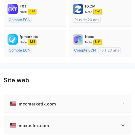
FXT
FXCM
8.67
9.41
Note
Note
Compte ECN
Plus de 20 ans
Plus de 20 ans
Réglementation de Australie
Réglementation de Australie
Market Making (MM)
fpmarkets
Neex
Market Making (MM)
Etiquette principale MT4
8.88
8.64
Note
Note
Etiquette principale MT4
Compte ECN
Compte ECN
15 à 20 ans
Plus de 20 ans
Réglementation de Australie
Réglementation de Australie
Market Making (MM)
Market Making (MM)
Etiquette principale MT4
Etiquette principale MT4
Site web
mccmarketfx.com
maxusfex.com