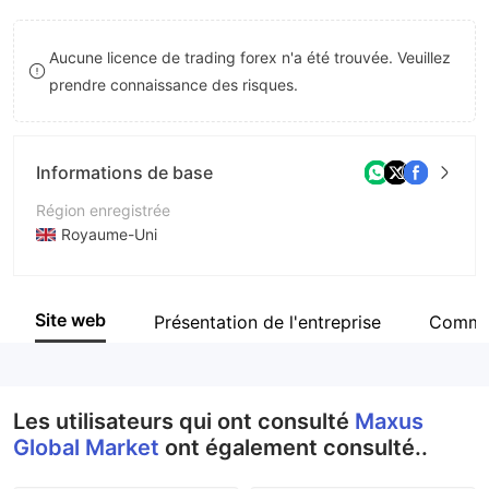
8
Aucune licence de trading forex n'a été trouvée. Veuillez
9
prendre connaissance des risques.
Informations de base
Région enregistrée
Royaume-Uni
Période d'exploitation
2 à 5 ans
Site web
Présentation de l'entreprise
Comme
Société
Maxus Global Market
Les utilisateurs qui ont consulté
Maxus
Global Market
ont également consulté..