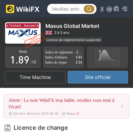
3
4
4
5
5
6
Maxus Global Market
ur l'instant.
Aucune réglementation pour l'instant.
6
7
2 à 5 ans
Licence de réglementation suspectée
0
7
8
Région d'affaires suspectée
Risque élevé potentiel
Note
Indice de réglementation
2.96
1
.
8
9
Indice d'affaires
5.83
/10
Index de risque
2.54
2
9
Time Machine
Site officiel
3
4
Alerte : La note WikiFX trop faible, veuillez vous tenir à
5
l'écart!
Dernière détection 2026-08-08
Risque
2
6
Licence de change
7