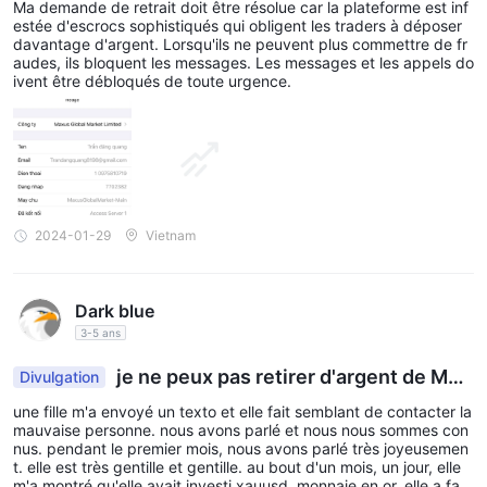
Ma demande de retrait doit être résolue car la plateforme est inf
marché spécifique. Les traders peuvent spéculer sur le
estée d'escrocs sophistiqués qui obligent les traders à déposer
davantage d'argent. Lorsqu'ils ne peuvent plus commettre de fr
mouvement global de ces indices. Des exemples d'indices
audes, ils bloquent les messages. Les messages et les appels do
incluent le S&P 500, le FTSE 100 et le NASDAQ.
ivent être débloqués de toute urgence.
MATIÈRES PREMIÈRES:
Les CFD sur les matières premières
permettent aux investisseurs de spéculer sur les fluctuations de
prix des matières premières et des ressources. Cela inclut des
matières premières comme le pétrole brut, l'or et l'argent. Le
trading de CFD sur les matières premières permet une
2024-01-29
Vietnam
exposition à divers marchés de matières premières sans
possession physique.
BITCOIN:
Maxus Global Market propose également le trading
Dark blue
de CFD sur Bitcoin, une cryptomonnaie populaire. Les CFD sur
3-5 ans
Bitcoin permettent aux traders de spéculer sur le mouvement
je ne peux pas retirer d'argent de Max
Divulgation
des prix de Bitcoin sans posséder la cryptomonnaie réelle. Cela
us Global Market
offre un moyen de s'engager sur le marché des cryptomonnaies
une fille m'a envoyé un texto et elle fait semblant de contacter la
mauvaise personne. nous avons parlé et nous nous sommes con
sans avoir à gérer des portefeuilles numériques.
nus. pendant le premier mois, nous avons parlé très joyeusemen
MÉTAUX:
Les CFD sur les métaux comme l'or et l'argent
t. elle est très gentille et gentille. au bout d'un mois, un jour, elle
m'a montré qu'elle avait investi xauusd, monnaie en or. elle a fait
offrent aux investisseurs la possibilité de spéculer sur les