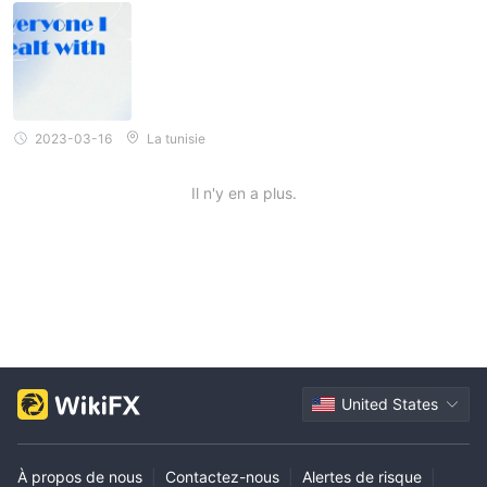
Leur excellent service client mérite 5 étoiles.
Soumettez vos documents.
Vous devrez télécharger les
documents suivants : certificat d'enregistrement de l'entreprise,
passeport ou carte d'identité de la personne autorisée et
justificatif de domicile.
Attendez l'approbation.
L'équipe de conformité de iBanFirst
2023-03-16
La tunisie
examinera votre demande et vos documents et vous contactera
si des informations supplémentaires sont nécessaires. Une fois
Il n'y en a plus.
votre demande approuvée, vous pourrez vous connecter à
votre compte iBanFirst et commencer à utiliser la plateforme.
Spreads & Commissions
iBanFirst facture un spread lors de l'achat ou de la vente de
devises. Le spread est la différence entre le prix d'achat et de
vente d'une paire de devises. Le spread de iBanFirst est
généralement d'environ 0,2 pips, ce qui est considéré comme
United States
faible dans l'industrie.
iBanFirst facture également une commission sur chaque
transaction. La commission est généralement d'environ 7,50 $
À propos de nous
|
Contactez-nous
|
Alertes de risque
|