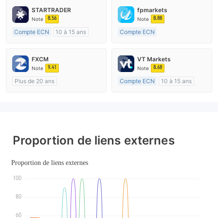
STARTRADER
fpmarkets
8.56
8.88
Note
Note
Compte ECN
10 à 15 ans
Compte ECN
Réglementation de Australie
Plus de 20 ans
Market Making (MM)
Réglementation de Australie
FXCM
VT Markets
Etiquette principale MT4
Market Making (MM)
9.41
8.68
Note
Note
Etiquette principale MT4
Plus de 20 ans
Compte ECN
10 à 15 ans
Réglementation de Australie
Réglementation de Australie
Market Making (MM)
Market Making (MM)
Etiquette principale MT4
Etiquette principale MT4
Proportion de liens externes