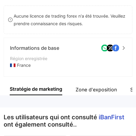
9
7
Aucune licence de trading forex n'a été trouvée. Veuillez
8
prendre connaissance des risques.
9
Informations de base
Région enregistrée
France
Période d'exploitation
5 à 10 ans
Stratégie de marketing
Zone d'exposition
Si
Société
iBanFirst
Les utilisateurs qui ont consulté
iBanFirst
ont également consulté..