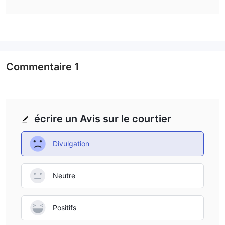
iBanFirst n'est actuellement pas réglementé par un régulateur
financier spécifique. Cependant, ils sont soumis à plusieurs
réglementations, notamment les réglementations AML/CFT,
PSD2 et EBA.
Instruments de marché
Commentaire
1
iBanFirst est une société de services financiers qui propose aux
entreprises une variété de solutions de paiement, notamment
comptes de devises, des paiements internationaux
des
et du financement de factures
. Ils opèrent dans plus de 30
écrire un Avis sur le courtier
pays.
iBanFirst propose des comptes de devises dans plus de 30
Divulgation
devises. Ces comptes peuvent être utilisés pour collecter et
détenir des paiements dans différentes devises, et pour
Neutre
effectuer des paiements dans la devise de votre choix. Ils
proposent également des taux de change compétitifs et des
frais réduits.
Positifs
iBanFirst facilite l'envoi et la réception de paiements