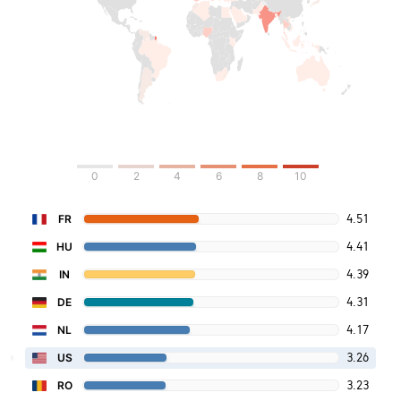
0
2
4
6
8
10
4.51
FR
4.41
HU
4.39
IN
4.31
DE
4.17
NL
3.26
US
3.23
RO