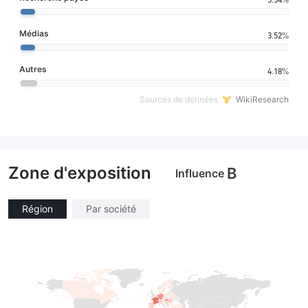
Médias
3.52%
Autres
4.18%
Sources de données
WikiResearch
Zone d'exposition
B
Influence
Région
Par société