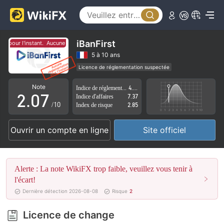
2
3
4
iBanFirst
 pour l'instant.
Aucune réglementation pour l'instant.
0
5
5 à 10 ans
Licence de réglementation suspectée
1
6
Courtiers Régionaux
Risque élevé potentiel
Note
Indice de réglementation
4.69
2
.
0
7
Indice d'affaires
7.37
/10
Index de risque
2.85
3
1
8
Ouvrir un compte en ligne
Site officiel
4
2
9
5
3
Alerte : La note WikiFX trop faible, veuillez vous tenir à
6
4
l'écart!
Dernière détection 2026-08-08
Risque
2
7
5
Licence de change
8
6