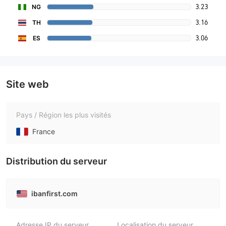
3.23
NG
3.16
TH
3.06
ES
Site web
Pays / Région les plus visités
France
Distribution du serveur
ibanfirst.com
Adresse IP du serveur
Localisation du serveur