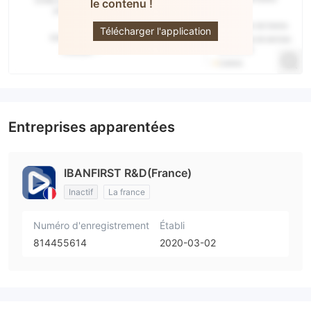
le contenu !
iBanFirst
Télécharger l'application
Entreprises apparentées
IBANFIRST R&D(France)
Inactif
La france
Numéro d'enregistrement
Établi
814455614
2020-03-02