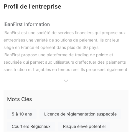
Profil de l'entreprise
iBanFirst Information
iBanFirst est une société de services financiers qui propose aux
entreprises une variété de solutions de paiement. Ils ont leur
siège en France et opèrent dans plus de 30 pays.
iBanFirst propose une plateforme de trading de pointe et
sécurisée qui permet aux utilisateurs d'effectuer des paiements
sans friction et traçables en temps réel. Ils proposent également
une variété de méthodes de paiement, notamment SWIFT,
SEPA, les paiements par carte de crédit et les virements
bancaires. iBanFirst offre un support multilingue en anglais,
Mots Clés
allemand, français, italien et espagnol.
Avantages et inconvénients
5 à 10 ans
Licence de réglementation suspectée
Statut réglementaire
Courtiers Régionaux
Risque élevé potentiel